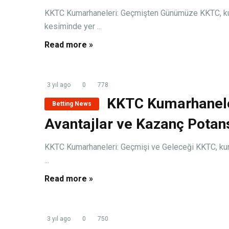
KKTC Kumarhaneleri: Geçmişten Günümüze KKTC, kumarh
kesiminde yer ...
Read more »
3 yıl ago
0
778
KKTC Kumarhaneleri
Betting News
Avantajlar ve Kazanç Potans
KKTC Kumarhaneleri: Geçmişi ve Geleceği KKTC, kuma
...
Read more »
3 yıl ago
0
750