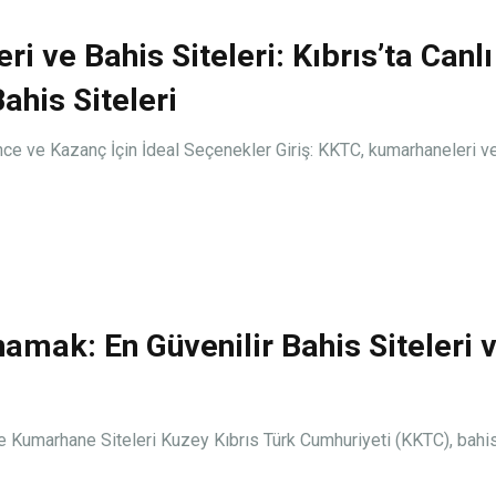
 ve Bahis Siteleri: Kıbrıs’ta Canlı
his Siteleri
ce ve Kazanç İçin İdeal Seçenekler Giriş: KKTC, kumarhaneleri v
amak: En Güvenilir Bahis Siteleri 
e Kumarhane Siteleri Kuzey Kıbrıs Türk Cumhuriyeti (KKTC), bahi