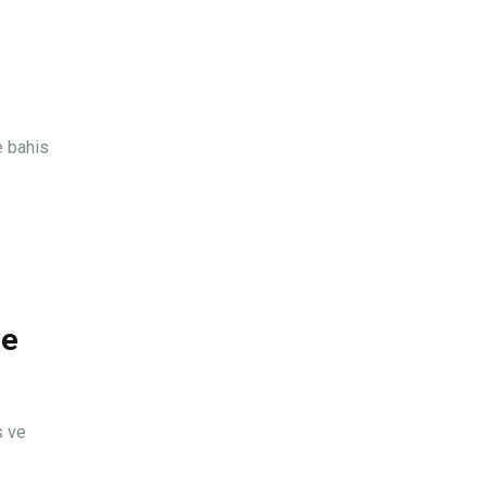
e bahis
ve
s ve