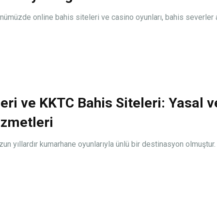
ümüzde online bahis siteleri ve casino oyunları, bahis severler 
ri ve KKTC Bahis Siteleri: Yasal v
izmetleri
un yıllardır kumarhane oyunlarıyla ünlü bir destinasyon olmuştur