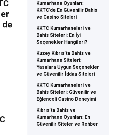
KTC
Kumarhane Oyunları:
KKTC’de En Güvenilir Bahis
ler
ve Casino Siteleri
m de
KKTC Kumarhaneleri ve
Bahis Siteleri: En İyi
Seçenekler Hangileri?
Kuzey Kıbrıs’ta Bahis ve
Kumarhane Siteleri:
Yasalara Uygun Seçenekler
ve Güvenilir İddaa Siteleri
KKTC Kumarhaneleri ve
Bahis Siteleri: Güvenilir ve
Eğlenceli Casino Deneyimi
Kıbrıs’ta Bahis ve
Kumarhane Oyunları: En
TC
Güvenilir Siteler ve Rehber