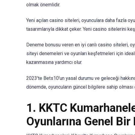
olmak önemlidir.
Yeni açılan casino siteleri, oyunculara daha fazla oy
tasarımlarıyla dikkat çeker. Yeni casino sitelerini 
Deneme bonusu veren en iyi canlı casino siteleri, oy
siteyi denemeleri ve oyunları keşfetmeleri için idea
kazanmasına yardımcı olur.
2023'te Bets10'un yasal durumu ve geleceği hakkında
dönemde, oyuncuların güncel bilgilere sahip olması 
1. KKTC Kumarhaneler
Oyunlarına Genel Bir