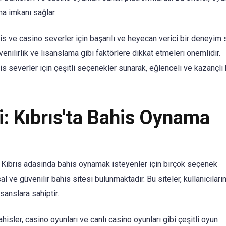
ma imkanı sağlar.
s ve casino severler için başarılı ve heyecan verici bir deneyim 
enilirlik ve lisanslama gibi faktörlere dikkat etmeleri önemlidir.
s severler için çeşitli seçenekler sunarak, eğlenceli ve kazançlı 
i: Kıbrıs'ta Bahis Oynama
, Kıbrıs adasında bahis oynamak isteyenler için birçok seçenek
ve güvenilir bahis sitesi bulunmaktadır. Bu siteler, kullanıcıları
sanslara sahiptir.
hisler, casino oyunları ve canlı casino oyunları gibi çeşitli oyun