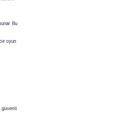
sunar. Bu
bir oyun
n güvenli