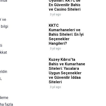
kında
Oyunları: KKTC’de
En Güvenilir Bahis
ve Casino Siteleri
3 yıl ago
ar ve
KKTC
 bilgi
Kumarhaneleri ve
Bahis Siteleri: En İyi
Seçenekler
Hangileri?
li
3 yıl ago
ikkat
Kuzey Kıbrıs’ta
Bahis ve Kumarhane
Siteleri: Yasalara
eldin
Uygun Seçenekler
ve Güvenilir İddaa
k,
Siteleri
3 yıl ago
 ödeme
aha fazla