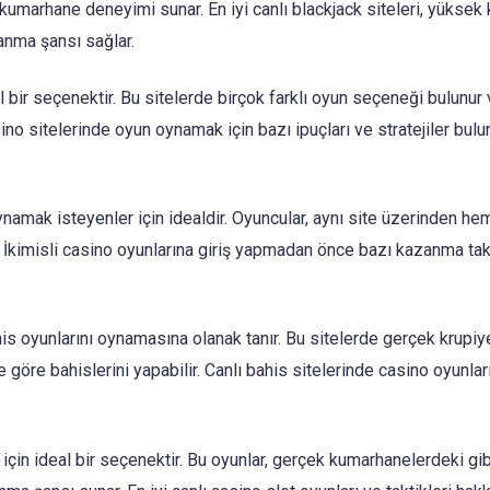
umarhane deneyimi sunar. En iyi canlı blackjack siteleri, yüksek k
anma şansı sağlar.
al bir seçenektir. Bu sitelerde birçok farklı oyun seçeneği bulunur
ino sitelerinde oyun oynamak için bazı ipuçları ve stratejiler bulu
namak isteyenler için idealdir. Oyuncular, aynı site üzerinden he
. İkimisli casino oyunlarına giriş yapmadan önce bazı kazanma takt
ahis oyunlarını oynamasına olanak tanır. Bu sitelerde gerçek krupiy
göre bahislerini yapabilir. Canlı bahis sitelerinde casino oyunlar
r için ideal bir seçenektir. Bu oyunlar, gerçek kumarhanelerdeki gi