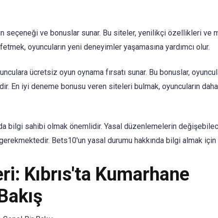
un seçeneği ve bonuslar sunar. Bu siteler, yenilikçi özellikleri ve
keşfetmek, oyuncuların yeni deneyimler yaşamasına yardımcı olur.
unculara ücretsiz oyun oynama fırsatı sunar. Bu bonuslar, oyuncul
ldir. En iyi deneme bonusu veren siteleri bulmak, oyuncuların daha
 bilgi sahibi olmak önemlidir. Yasal düzenlemelerin değişebilec
gerekmektedir. Bets10'un yasal durumu hakkında bilgi almak için
i: Kıbrıs'ta Kumarhane
 Bakış