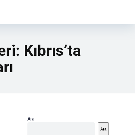
i: Kıbrıs’ta
rı
Ara
Ara