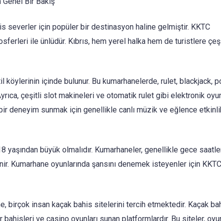
 Genel Bir Bakış
s severler için popüler bir destinasyon haline gelmiştir. KKTC
erleri ile ünlüdür. Kıbrıs, hem yerel halka hem de turistlere çeşi
l köylerinin içinde bulunur. Bu kumarhanelerde, rulet, blackjack, p
yrıca, çeşitli slot makineleri ve otomatik rulet gibi elektronik oyu
ir deneyim sunmak için genellikle canlı müzik ve eğlence etkinli
8 yaşından büyük olmalıdır. Kumarhaneler, genellikle gece saatle
lenir. Kumarhane oyunlarında şansını denemek isteyenler için KKTC
 birçok insan kaçak bahis sitelerini tercih etmektedir. Kaçak ba
or bahisleri ve casino oyunları sunan platformlardır. Bu siteler, oy