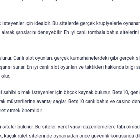
 isteyenler için idealdir. Bu sitelerde gerçek krupiyelerle oynana
 alarak şanslarını deneyebilir. En iyi canlı tombala bahis sitelerin
lunur. Canlı slot oyunları, gerçek kumarhanelerdeki gibi gerçek sl
sı sunar. En iyi canlı slot oyunları ve taktikleri hakkında bilgi s
olur.
 sahibi olmak isteyenler için birçok kaynak bulunur. Bets10, gen
rak müşterilerine avantaj sağlar. Bets10 canlı bahis ve casino de
aret etmek önemlidir.
i siteler bulunur. Bu siteler, yerel yasal düzenlemelere tabi olma
k, kaçak rulet sitelerinde oynamadan önce güvenlik konusunda dik