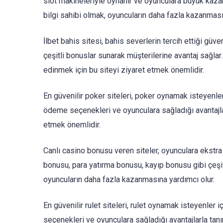
slot makineleriyle oynanır ve oyunculara büyük kazanm
bilgi sahibi olmak, oyuncuların daha fazla kazanması
İlbet bahis sitesi, bahis severlerin tercih ettiği güve
çeşitli bonuslar sunarak müşterilerine avantaj sağlar. 
edinmek için bu siteyi ziyaret etmek önemlidir.
En güvenilir poker siteleri, poker oynamak isteyenler 
ödeme seçenekleri ve oyunculara sağladığı avantajlarl
etmek önemlidir.
Canlı casino bonusu veren siteler, oyunculara ekstra 
bonusu, para yatırma bonusu, kayıp bonusu gibi çeşitl
oyuncuların daha fazla kazanmasına yardımcı olur.
En güvenilir rulet siteleri, rulet oynamak isteyenler i
seçenekleri ve oyunculara sağladığı avantajlarla tanı