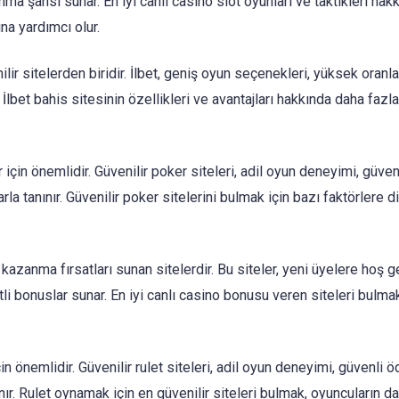
a şansı sunar. En iyi canlı casino slot oyunları ve taktikleri hak
na yardımcı olur.
nilir sitelerden biridir. İlbet, geniş oyun seçenekleri, yüksek oranl
İlbet bahis sitesinin özellikleri ve avantajları hakkında daha fazla
için önemlidir. Güvenilir poker siteleri, adil oyun deneyimi, güven
a tanınır. Güvenilir poker sitelerini bulmak için bazı faktörlere d
kazanma fırsatları sunan sitelerdir. Bu siteler, yeni üyelere hoş g
i bonuslar sunar. En iyi canlı casino bonusu veren siteleri bulma
çin önemlidir. Güvenilir rulet siteleri, adil oyun deneyimi, güvenli
nır. Rulet oynamak için en güvenilir siteleri bulmak, oyuncuların d