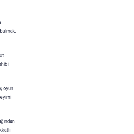
n
i bulmak,
ot
ahibi
iş oyun
neyimi
dığından
katli