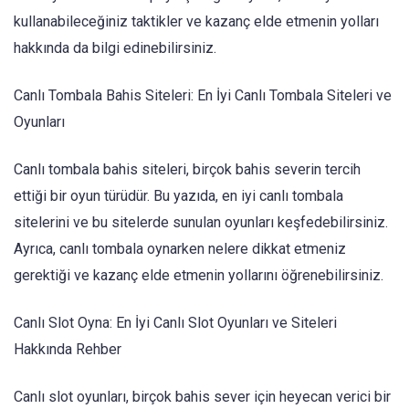
kullanabileceğiniz taktikler ve kazanç elde etmenin yolları
hakkında da bilgi edinebilirsiniz.
Canlı Tombala Bahis Siteleri: En İyi Canlı Tombala Siteleri ve
Oyunları
Canlı tombala bahis siteleri, birçok bahis severin tercih
ettiği bir oyun türüdür. Bu yazıda, en iyi canlı tombala
sitelerini ve bu sitelerde sunulan oyunları keşfedebilirsiniz.
Ayrıca, canlı tombala oynarken nelere dikkat etmeniz
gerektiği ve kazanç elde etmenin yollarını öğrenebilirsiniz.
Canlı Slot Oyna: En İyi Canlı Slot Oyunları ve Siteleri
Hakkında Rehber
Canlı slot oyunları, birçok bahis sever için heyecan verici bir