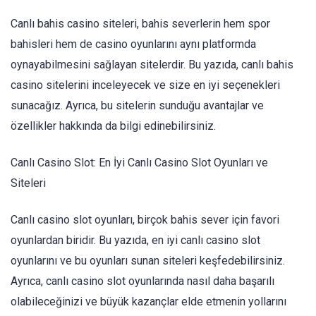
Canlı bahis casino siteleri, bahis severlerin hem spor
bahisleri hem de casino oyunlarını aynı platformda
oynayabilmesini sağlayan sitelerdir. Bu yazıda, canlı bahis
casino sitelerini inceleyecek ve size en iyi seçenekleri
sunacağız. Ayrıca, bu sitelerin sunduğu avantajlar ve
özellikler hakkında da bilgi edinebilirsiniz.
Canlı Casino Slot: En İyi Canlı Casino Slot Oyunları ve
Siteleri
Canlı casino slot oyunları, birçok bahis sever için favori
oyunlardan biridir. Bu yazıda, en iyi canlı casino slot
oyunlarını ve bu oyunları sunan siteleri keşfedebilirsiniz.
Ayrıca, canlı casino slot oyunlarında nasıl daha başarılı
olabileceğinizi ve büyük kazançlar elde etmenin yollarını