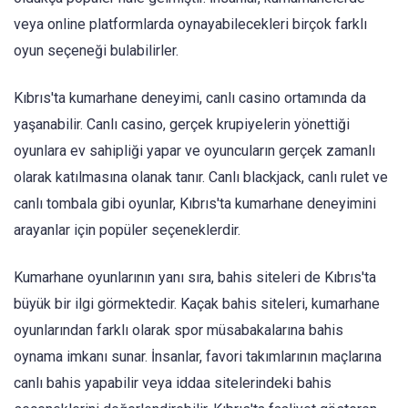
veya online platformlarda oynayabilecekleri birçok farklı
oyun seçeneği bulabilirler.
Kıbrıs'ta kumarhane deneyimi, canlı casino ortamında da
yaşanabilir. Canlı casino, gerçek krupiyelerin yönettiği
oyunlara ev sahipliği yapar ve oyuncuların gerçek zamanlı
olarak katılmasına olanak tanır. Canlı blackjack, canlı rulet ve
canlı tombala gibi oyunlar, Kıbrıs'ta kumarhane deneyimini
arayanlar için popüler seçeneklerdir.
Kumarhane oyunlarının yanı sıra, bahis siteleri de Kıbrıs'ta
büyük bir ilgi görmektedir. Kaçak bahis siteleri, kumarhane
oyunlarından farklı olarak spor müsabakalarına bahis
oynama imkanı sunar. İnsanlar, favori takımlarının maçlarına
canlı bahis yapabilir veya iddaa sitelerindeki bahis