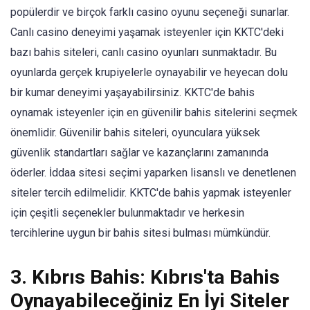
popülerdir ve birçok farklı casino oyunu seçeneği sunarlar.
Canlı casino deneyimi yaşamak isteyenler için KKTC'deki
bazı bahis siteleri, canlı casino oyunları sunmaktadır. Bu
oyunlarda gerçek krupiyelerle oynayabilir ve heyecan dolu
bir kumar deneyimi yaşayabilirsiniz. KKTC'de bahis
oynamak isteyenler için en güvenilir bahis sitelerini seçmek
önemlidir. Güvenilir bahis siteleri, oyunculara yüksek
güvenlik standartları sağlar ve kazançlarını zamanında
öderler. İddaa sitesi seçimi yaparken lisanslı ve denetlenen
siteler tercih edilmelidir. KKTC'de bahis yapmak isteyenler
için çeşitli seçenekler bulunmaktadır ve herkesin
tercihlerine uygun bir bahis sitesi bulması mümkündür.
3. Kıbrıs Bahis: Kıbrıs'ta Bahis
Oynayabileceğiniz En İyi Siteler