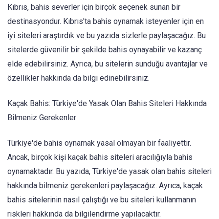
Kıbrıs, bahis severler için birçok seçenek sunan bir
destinasyondur. Kıbrıs'ta bahis oynamak isteyenler için en
iyi siteleri araştırdık ve bu yazıda sizlerle paylaşacağız. Bu
sitelerde güvenilir bir şekilde bahis oynayabilir ve kazanç
elde edebilirsiniz. Ayrıca, bu sitelerin sunduğu avantajlar ve
özellikler hakkında da bilgi edinebilirsiniz.
Kaçak Bahis: Türkiye'de Yasak Olan Bahis Siteleri Hakkında
Bilmeniz Gerekenler
Türkiye'de bahis oynamak yasal olmayan bir faaliyettir.
Ancak, birçok kişi kaçak bahis siteleri aracılığıyla bahis
oynamaktadır. Bu yazıda, Türkiye'de yasak olan bahis siteleri
hakkında bilmeniz gerekenleri paylaşacağız. Ayrıca, kaçak
bahis sitelerinin nasıl çalıştığı ve bu siteleri kullanmanın
riskleri hakkında da bilgilendirme yapılacaktır.