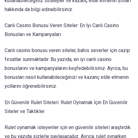
kullanabileceğiniz stratejiler ve kazanç elde etmenin yolları
hakkında da bilgi edinebilirsiniz.
Canlı Casino Bonusu Veren Siteler: En İyi Canlı Casino
Bonusları ve Kampanyaları
Canlı casino bonusu veren siteler, bahis severler için cazip
fırsatlar sunmaktadır. Bu yazıda, en iyi canlı casino
bonuslarını ve kampanyalarını keşfedebilirsiniz. Ayrıca, bu
bonusları nasıl kullanabileceğinizi ve kazanç elde etmenin
yollarını öğrenebilirsiniz.
En Güvenilir Rulet Siteleri: Rulet Oynamak İçin En Güvenilir
Siteler ve Taktikler
Rulet oynamak isteyenler için en güvenilir siteleri araştırdık
ve bu yazıda sizlerle paylaşacağız. Ayrıca, rulet oynarken