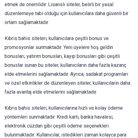
etmek de önemlidir. Lisanslı siteler, belirli bir yasal
düzenlemeye tabi olduğu için kullanıcılara daha güvenli bir
ortam sağlamaktadır.
Kıbrıs bahis siteleri, kullanıcılara çeşitli bonus ve
promosyonlar sunmaktadır. Yeni üyelere hoş geldin
bonusları, yatırım bonusları, kayıp bonusları gibi çeşitli
bonuslar sunan bu siteler, kullanıcıların daha fazla kazanç
elde etmelerini sağlamaktadır. Ayrıca, sadakat programları
ve özel etkinlikler de düzenleyen siteler, kullanıcıların daha
fazla avantaj elde etmelerini sağlamaktadır.
Kıbrıs bahis siteleri, kullanıcılarına hızlı ve kolay ödeme
yöntemleri sunmaktadır. Kredi kartı, banka havalesi,
elektronik cüzdan gibi çeşitli ödeme seçenekleri
bulunmaktadır. Kullanıcılar, istedikleri zaman kolayca para