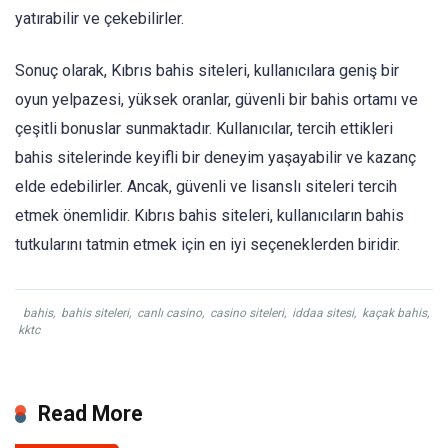
yatırabilir ve çekebilirler.
Sonuç olarak, Kıbrıs bahis siteleri, kullanıcılara geniş bir
oyun yelpazesi, yüksek oranlar, güvenli bir bahis ortamı ve
çeşitli bonuslar sunmaktadır. Kullanıcılar, tercih ettikleri
bahis sitelerinde keyifli bir deneyim yaşayabilir ve kazanç
elde edebilirler. Ancak, güvenli ve lisanslı siteleri tercih
etmek önemlidir. Kıbrıs bahis siteleri, kullanıcıların bahis
tutkularını tatmin etmek için en iyi seçeneklerden biridir.
bahis
,
bahis siteleri
,
canlı casino
,
casino siteleri
,
iddaa sitesi
,
kaçak bahis
,
kktc
Read More