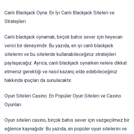
Canlı Blackjack Oyna: En İyi Canlı Blackjack Siteleri ve
Stratejileri
Canlı blackjack oynamak, birçok bahis sever için heyecan
verici bir deneyimdir. Bu yazıda, en iyi canlı blackjack
sitelerini ve bu sitelerde kullanabileceğiniz stratejileri
paylaşacağız. Ayrıca, canlı blackjack oynarken nelere dikkat
etmeniz gerektiği ve nasıl kazanç elde edebileceğiniz
hakkında ipuçları da sunulacaktır.
Oyun Siteleri Casino: En Popüler Oyun Siteleri ve Casino
Oyunları
Oyun siteleri casino, birçok bahis sever için vazgeçilmez bir
eğlence kaynağıdır. Bu yazıda, en popüler oyun sitelerini ve