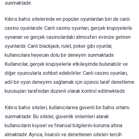
sunmaktadır.
Kıbrıs bahis sitelerinde en popüler oyunlardan biri de canlı
casino oyunlarıdır. Canlı casino oyunları, gerçek krupiyelerle
oynanan ve gerçek casinolardaki atmosferi evinize getiren
oyunlardır. Canlı blackjack, rulet, poker gibi oyunlar,
kullanıcılara heyecan dolu bir deneyim sunmaktadır.
Kullanıcılar, gerçek krupiyelerle etkileşimde bulunabilir ve
diğer oyuncularla sohbet edebilirler. Canlı casino oyunları,
adil bir oyun deneyimi sağlamak için üçüncü taraf denetleme
kuruluşları tarafından düzenli olarak kontrol edilmektedir.
Kıbrıs bahis siteleri, kullanıcılarına güvenli bir bahis ortamı
sunmaktadır. Bu siteler, güvenlik önlemleri alarak
kullanıcıların kişisel ve finansal bilgilerini koruma altına
almaktadır. Ayrıca, lisanslı ve denetlenen siteleri tercih