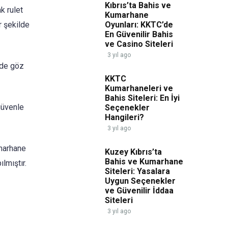
Kıbrıs’ta Bahis ve
k rulet
Kumarhane
r şekilde
Oyunları: KKTC’de
En Güvenilir Bahis
ve Casino Siteleri
3 yıl ago
i de göz
KKTC
Kumarhaneleri ve
Bahis Siteleri: En İyi
güvenle
Seçenekler
Hangileri?
3 yıl ago
umarhane
Kuzey Kıbrıs’ta
Bahis ve Kumarhane
lmıştır.
Siteleri: Yasalara
Uygun Seçenekler
ve Güvenilir İddaa
Siteleri
3 yıl ago