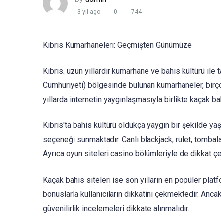
3 yıl ago
0
744
Kıbrıs Kumarhaneleri: Geçmişten Günümüze
Kıbrıs, uzun yıllardır kumarhane ve bahis kültürü ile
Cumhuriyeti) bölgesinde bulunan kumarhaneler, birçok
yıllarda internetin yaygınlaşmasıyla birlikte kaçak ba
Kıbrıs'ta bahis kültürü oldukça yaygın bir şekilde yaşa
seçeneği sunmaktadır. Canlı blackjack, rulet, tombal
Ayrıca oyun siteleri casino bölümleriyle de dikkat ç
Kaçak bahis siteleri ise son yılların en popüler platf
bonuslarla kullanıcıların dikkatini çekmektedir. Anca
güvenilirlik incelemeleri dikkate alınmalıdır.