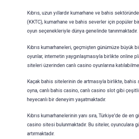
Kıbrıs, uzun yıllardır kumarhane ve bahis sektöründe
(KKTC), kumarhane ve bahis severler için popüler bir
oyun seçenekleriyle dünya genelinde tanınmaktadır.
Kıbrıs kumarhaneleri, geçmişten günümüze büyük bir
oyunlar, internetin yaygınlaşmasıyla birlikte online pl
siteleri üzerinden canlı casino oyunlarına katılabil
Kaçak bahis sitelerinin de artmasıyla birlikte, bahi
oyna, canlı bahis casino, canlı casino slot gibi çeşit
heyecanlı bir deneyim yaşatmaktadır.
Kıbrıs kumarhanelerinin yanı sıra, Türkiye'de de en güv
casino sitesi bulunmaktadır. Bu siteler, oyunculara g
artırmaktadır.