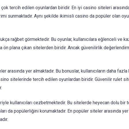
çok tercih edilen oyunlardan biridir. En iyi casino siteleri arasınd
yimi sunmaktadır. Aynı şekilde ikimisli casino da popüler olan oy
ukça rağbet görmektedir. Bu oyunlar, kullanıcılara eğlenceli ve kaz
 ön plana çıkan sitelerden biridir. Ancak güvenilirlik değerlendir
teler arasında yer almaktadır. Bu bonuslar, kullanıcıların daha fazl
no sitelerinde tercih edilen oyunlardan biridir. Güvenilir rulet site
r.
leriyle kullanıcıları cezbetmektedir. Bu sitelerde heyecan dolu bir
arı da popülerliğini korumaktadır. En popüler siteler arasında yer
adır.