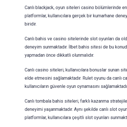
Canlı blackjack, oyun siteleri casino bölümlerinde en 
platformlar, kullanıcılara gerçek bir kumarhane dene
biridir.
Canlı bahis ve casino sitelerinde slot oyunları da old
deneyim sunmaktadır. İlbet bahis sitesi de bu konuda
yapmadan önce dikkatli olunmalıdır.
Canlı casino siteleri, kullanıcılara bonuslar sunan si
elde etmesini sağlamaktadır. Rulet oyunu da canlı casi
kullanıcıların güvenle oyun oynamasını sağlamaktadı
Canlı tombala bahis siteleri, farklı kazanma strateji
deneyimi yaşanmaktadır. Aynı şekilde canlı slot oyunl
platformlar, kullanıcılara çeşitli slot oyunları sunmakt