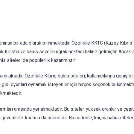
 tanınan bir ada olarak bilinmektedir. Özellikle KKTC (Kuzey Kıbrıs
 turistin ve bahis severin uğrak noktası haline gelmiştir. Ancak 
his siteleri de popülerlik kazanmıştır.
nmaktadır. Özellikle Kıbrıs bahis siteleri, kullanıcılarına geniş bi
a gibi oyunları oynamak isteyenler için birçok seçenek bulunmakta
ekmektedir.
ormları arasında yer almaktadır. Bu siteler, yüksek oranlar ve çeşit
k güvenilirlik konusu da önemlidir. Bu nedenle, kaçak bahis siteler