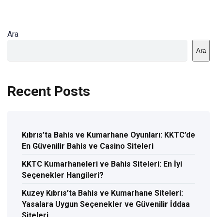
Ara
Ara
Recent Posts
Kıbrıs’ta Bahis ve Kumarhane Oyunları: KKTC’de
En Güvenilir Bahis ve Casino Siteleri
KKTC Kumarhaneleri ve Bahis Siteleri: En İyi
Seçenekler Hangileri?
Kuzey Kıbrıs’ta Bahis ve Kumarhane Siteleri:
Yasalara Uygun Seçenekler ve Güvenilir İddaa
Siteleri