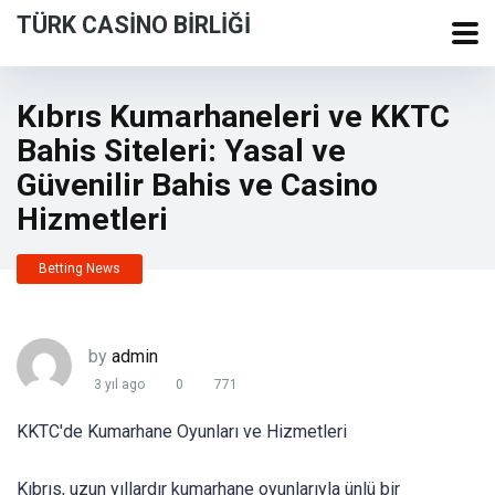
TÜRK CASINO BIRLIĞI
Kıbrıs Kumarhaneleri ve KKTC
Bahis Siteleri: Yasal ve
Güvenilir Bahis ve Casino
Hizmetleri
Betting News
by
admin
3 yıl ago
0
771
KKTC'de Kumarhane Oyunları ve Hizmetleri
Kıbrıs, uzun yıllardır kumarhane oyunlarıyla ünlü bir