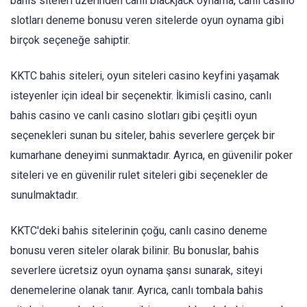
bahis siteleri üzerinden canlı blackjack oynama, canlı casino
slotları deneme bonusu veren sitelerde oyun oynama gibi
birçok seçeneğe sahiptir.
KKTC bahis siteleri, oyun siteleri casino keyfini yaşamak
isteyenler için ideal bir seçenektir. İkimisli casino, canlı
bahis casino ve canlı casino slotları gibi çeşitli oyun
seçenekleri sunan bu siteler, bahis severlere gerçek bir
kumarhane deneyimi sunmaktadır. Ayrıca, en güvenilir poker
siteleri ve en güvenilir rulet siteleri gibi seçenekler de
sunulmaktadır.
KKTC'deki bahis sitelerinin çoğu, canlı casino deneme
bonusu veren siteler olarak bilinir. Bu bonuslar, bahis
severlere ücretsiz oyun oynama şansı sunarak, siteyi
denemelerine olanak tanır. Ayrıca, canlı tombala bahis