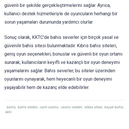
güvenli bir şekilde gerçekleştirmelerini sağlar. Ayrıca,
kullanıcı destek hizmetleriyle de oyuncuların herhangi bir
sorun yaşamaları durumunda yardımcı olurlar.
Sonuç olarak, KKTC'de bahis severler için birçok yasal ve
güvenilir bahis sitesi bulunmaktadır. Kıbrıs bahis siteleri,
geniş oyun seçenekleri, bonuslar ve güvenli bir oyun ortamı
sunarak, kullanıcıların keyifli ve kazançlı bir oyun deneyimi
yaşamalarını sağlar. Bahis severler, bu siteler üzerinden
oyunlarını oynayarak, hem heyecanlı bir oyun deneyimi
yaşayabilir hem de kazanç elde edebilirler.
bahis
,
bahis siteleri
,
canlı casino
,
casino siteleri
,
iddaa sitesi
,
kaçak bahis
,
kktc