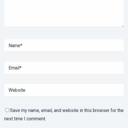
Save my name, email, and website in this browser for the
next time I comment.