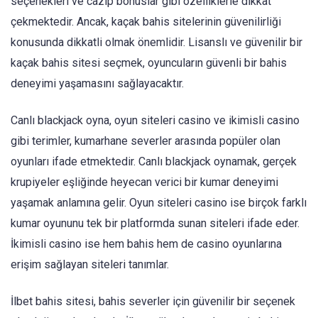
seçenekleri ve cazip bonuslar gibi özelliklerle dikkat
çekmektedir. Ancak, kaçak bahis sitelerinin güvenilirliği
konusunda dikkatli olmak önemlidir. Lisanslı ve güvenilir bir
kaçak bahis sitesi seçmek, oyuncuların güvenli bir bahis
deneyimi yaşamasını sağlayacaktır.
Canlı blackjack oyna, oyun siteleri casino ve ikimisli casino
gibi terimler, kumarhane severler arasında popüler olan
oyunları ifade etmektedir. Canlı blackjack oynamak, gerçek
krupiyeler eşliğinde heyecan verici bir kumar deneyimi
yaşamak anlamına gelir. Oyun siteleri casino ise birçok farklı
kumar oyununu tek bir platformda sunan siteleri ifade eder.
İkimisli casino ise hem bahis hem de casino oyunlarına
erişim sağlayan siteleri tanımlar.
İlbet bahis sitesi, bahis severler için güvenilir bir seçenek