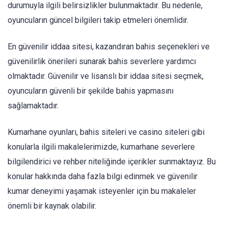
durumuyla ilgili belirsizlikler bulunmaktadır. Bu nedenle,
oyuncuların güncel bilgileri takip etmeleri önemlidir.
En güvenilir iddaa sitesi, kazandıran bahis seçenekleri ve
güvenilirlik önerileri sunarak bahis severlere yardımcı
olmaktadır. Güvenilir ve lisanslı bir iddaa sitesi seçmek,
oyuncuların güvenli bir şekilde bahis yapmasını
sağlamaktadır.
Kumarhane oyunları, bahis siteleri ve casino siteleri gibi
konularla ilgili makalelerimizde, kumarhane severlere
bilgilendirici ve rehber niteliğinde içerikler sunmaktayız. Bu
konular hakkında daha fazla bilgi edinmek ve güvenilir
kumar deneyimi yaşamak isteyenler için bu makaleler
önemli bir kaynak olabilir.