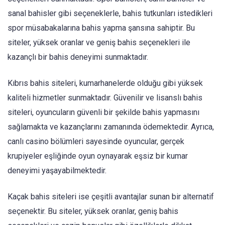
sanal bahisler gibi seçeneklerle, bahis tutkunları istedikleri
spor müsabakalarına bahis yapma şansına sahiptir. Bu
siteler, yüksek oranlar ve geniş bahis seçenekleri ile
kazançlı bir bahis deneyimi sunmaktadır.
Kıbrıs bahis siteleri, kumarhanelerde olduğu gibi yüksek
kaliteli hizmetler sunmaktadır. Güvenilir ve lisanslı bahis
siteleri, oyuncuların güvenli bir şekilde bahis yapmasını
sağlamakta ve kazançlarını zamanında ödemektedir. Ayrıca,
canlı casino bölümleri sayesinde oyuncular, gerçek
krupiyeler eşliğinde oyun oynayarak eşsiz bir kumar
deneyimi yaşayabilmektedir.
Kaçak bahis siteleri ise çeşitli avantajlar sunan bir alternatif
seçenektir. Bu siteler, yüksek oranlar, geniş bahis