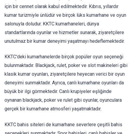
için bir cennet olarak kabul edilmektedir. Kıbrıs, yıllardır
kumar turizmiyle ünlüdür ve birçok lüks kumarhane ve oyun
salonuyla doludur. KKTC kumarhaneleri, dünya
standartlarında oyunlar ve hizmetler sunarak, ziyaretçilere
unutulmaz bir kumar deneyimi yaşatmayı hedeflemektedir.
KKTC'deki kumarhanelerde birçok popüler oyun seçeneği
bulunmaktadır. Blackjack, rulet, poker ve slot makineleri gibi
klasik kumar oyunları, ziyaretçilere heyecan verici bir oyun
deneyimi sunmaktadır. Ayrıca, canlı kumarhane oyunları da
büyük bir ilgi görmektedir. Canlı krupiyeler eşliğinde
oynanan blackjack, poker ve rulet gibi oyunlar, oyunculara
gerçek bir kumarhane atmosferi yaşatmaktadır.
KKTC bahis siteleri de kumarhane severlere çeşitli bahis
seçenekleri sunmaktadır. Spor bahisleri, canlı bahisler ve