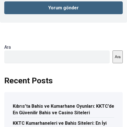
Ara
Ara
Recent Posts
Kıbrıs’ta Bahis ve Kumarhane Oyunları: KKTC’de
En Güvenilir Bahis ve Casino Siteleri
KKTC Kumarhaneleri ve Bahis Siteleri: En İyi