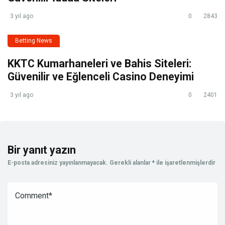
3 yıl ago
0
2843
Betting News
KKTC Kumarhaneleri ve Bahis Siteleri:
Güvenilir ve Eğlenceli Casino Deneyimi
3 yıl ago
0
2401
Bir yanıt yazın
E-posta adresiniz yayınlanmayacak.
Gerekli alanlar
*
ile işaretlenmişlerdir