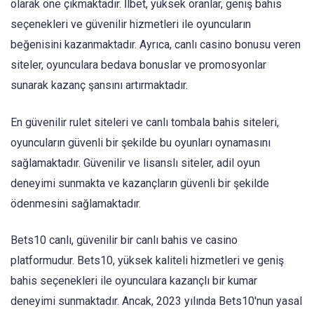
olarak öne çıkmaktadır. İlbet, yüksek oranlar, geniş bahis
seçenekleri ve güvenilir hizmetleri ile oyuncuların
beğenisini kazanmaktadır. Ayrıca, canlı casino bonusu veren
siteler, oyunculara bedava bonuslar ve promosyonlar
sunarak kazanç şansını artırmaktadır.
En güvenilir rulet siteleri ve canlı tombala bahis siteleri,
oyuncuların güvenli bir şekilde bu oyunları oynamasını
sağlamaktadır. Güvenilir ve lisanslı siteler, adil oyun
deneyimi sunmakta ve kazançların güvenli bir şekilde
ödenmesini sağlamaktadır.
Bets10 canlı, güvenilir bir canlı bahis ve casino
platformudur. Bets10, yüksek kaliteli hizmetleri ve geniş
bahis seçenekleri ile oyunculara kazançlı bir kumar
deneyimi sunmaktadır. Ancak, 2023 yılında Bets10'nun yasal