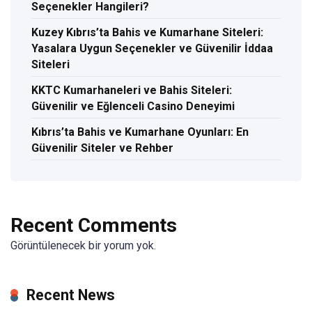
Seçenekler Hangileri?
Kuzey Kıbrıs’ta Bahis ve Kumarhane Siteleri:
Yasalara Uygun Seçenekler ve Güvenilir İddaa
Siteleri
KKTC Kumarhaneleri ve Bahis Siteleri:
Güvenilir ve Eğlenceli Casino Deneyimi
Kıbrıs’ta Bahis ve Kumarhane Oyunları: En
Güvenilir Siteler ve Rehber
Recent Comments
Görüntülenecek bir yorum yok.
Recent News