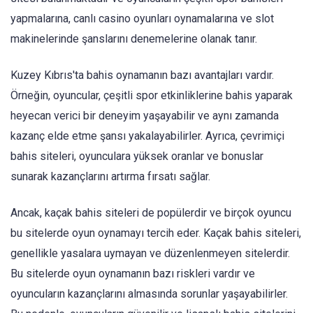
yapmalarına, canlı casino oyunları oynamalarına ve slot
makinelerinde şanslarını denemelerine olanak tanır.
Kuzey Kıbrıs'ta bahis oynamanın bazı avantajları vardır.
Örneğin, oyuncular, çeşitli spor etkinliklerine bahis yaparak
heyecan verici bir deneyim yaşayabilir ve aynı zamanda
kazanç elde etme şansı yakalayabilirler. Ayrıca, çevrimiçi
bahis siteleri, oyunculara yüksek oranlar ve bonuslar
sunarak kazançlarını artırma fırsatı sağlar.
Ancak, kaçak bahis siteleri de popülerdir ve birçok oyuncu
bu sitelerde oyun oynamayı tercih eder. Kaçak bahis siteleri,
genellikle yasalara uymayan ve düzenlenmeyen sitelerdir.
Bu sitelerde oyun oynamanın bazı riskleri vardır ve
oyuncuların kazançlarını almasında sorunlar yaşayabilirler.