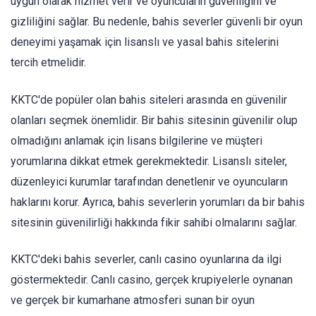
uygun olarak hizmet verir ve oyuncuların güvenliğini ve
gizliliğini sağlar. Bu nedenle, bahis severler güvenli bir oyun
deneyimi yaşamak için lisanslı ve yasal bahis sitelerini
tercih etmelidir.
KKTC'de popüler olan bahis siteleri arasında en güvenilir
olanları seçmek önemlidir. Bir bahis sitesinin güvenilir olup
olmadığını anlamak için lisans bilgilerine ve müşteri
yorumlarına dikkat etmek gerekmektedir. Lisanslı siteler,
düzenleyici kurumlar tarafından denetlenir ve oyuncuların
haklarını korur. Ayrıca, bahis severlerin yorumları da bir bahis
sitesinin güvenilirliği hakkında fikir sahibi olmalarını sağlar.
KKTC'deki bahis severler, canlı casino oyunlarına da ilgi
göstermektedir. Canlı casino, gerçek krupiyelerle oynanan
ve gerçek bir kumarhane atmosferi sunan bir oyun