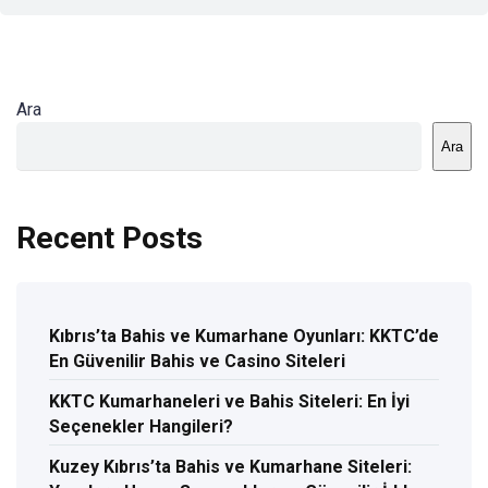
Ara
Ara
Recent Posts
Kıbrıs’ta Bahis ve Kumarhane Oyunları: KKTC’de
En Güvenilir Bahis ve Casino Siteleri
KKTC Kumarhaneleri ve Bahis Siteleri: En İyi
Seçenekler Hangileri?
Kuzey Kıbrıs’ta Bahis ve Kumarhane Siteleri: