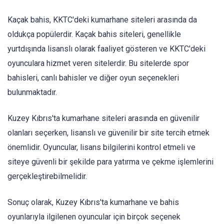
Kaçak bahis, KKTC'deki kumarhane siteleri arasında da
oldukça popülerdir. Kaçak bahis siteleri, genellikle
yurtdışında lisanslı olarak faaliyet gösteren ve KKTC'deki
oyunculara hizmet veren sitelerdir. Bu sitelerde spor
bahisleri, canlı bahisler ve diğer oyun seçenekleri
bulunmaktadır.
Kuzey Kıbrıs'ta kumarhane siteleri arasında en güvenilir
olanları seçerken, lisanslı ve güvenilir bir site tercih etmek
önemlidir. Oyuncular, lisans bilgilerini kontrol etmeli ve
siteye güvenli bir şekilde para yatırma ve çekme işlemlerini
gerçekleştirebilmelidir.
Sonuç olarak, Kuzey Kıbrıs'ta kumarhane ve bahis
oyunlarıyla ilgilenen oyuncular için birçok seçenek