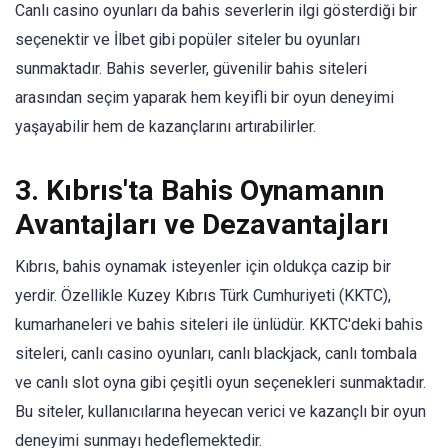
Canlı casino oyunları da bahis severlerin ilgi gösterdiği bir
seçenektir ve İlbet gibi popüler siteler bu oyunları
sunmaktadır. Bahis severler, güvenilir bahis siteleri
arasından seçim yaparak hem keyifli bir oyun deneyimi
yaşayabilir hem de kazançlarını artırabilirler.
3. Kıbrıs'ta Bahis Oynamanın
Avantajları ve Dezavantajları
Kıbrıs, bahis oynamak isteyenler için oldukça cazip bir
yerdir. Özellikle Kuzey Kıbrıs Türk Cumhuriyeti (KKTC),
kumarhaneleri ve bahis siteleri ile ünlüdür. KKTC'deki bahis
siteleri, canlı casino oyunları, canlı blackjack, canlı tombala
ve canlı slot oyna gibi çeşitli oyun seçenekleri sunmaktadır.
Bu siteler, kullanıcılarına heyecan verici ve kazançlı bir oyun
deneyimi sunmayı hedeflemektedir.