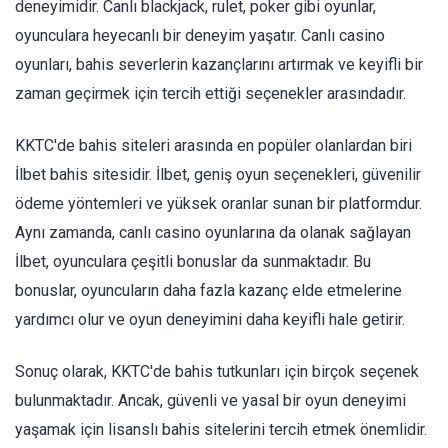
deneyimidir. Canlı blackjack, rulet, poker gibi oyunlar,
oyunculara heyecanlı bir deneyim yaşatır. Canlı casino
oyunları, bahis severlerin kazançlarını artırmak ve keyifli bir
zaman geçirmek için tercih ettiği seçenekler arasındadır.
KKTC'de bahis siteleri arasında en popüler olanlardan biri
İlbet bahis sitesidir. İlbet, geniş oyun seçenekleri, güvenilir
ödeme yöntemleri ve yüksek oranlar sunan bir platformdur.
Aynı zamanda, canlı casino oyunlarına da olanak sağlayan
İlbet, oyunculara çeşitli bonuslar da sunmaktadır. Bu
bonuslar, oyuncuların daha fazla kazanç elde etmelerine
yardımcı olur ve oyun deneyimini daha keyifli hale getirir.
Sonuç olarak, KKTC'de bahis tutkunları için birçok seçenek
bulunmaktadır. Ancak, güvenli ve yasal bir oyun deneyimi
yaşamak için lisanslı bahis sitelerini tercih etmek önemlidir.