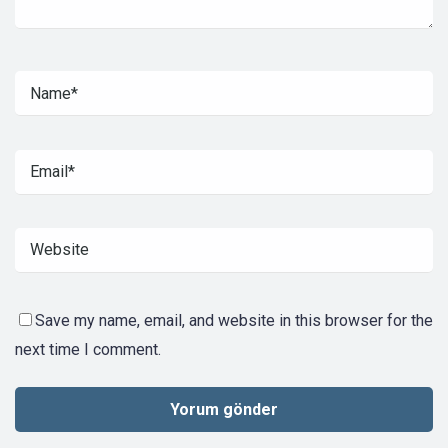
Save my name, email, and website in this browser for the
next time I comment.