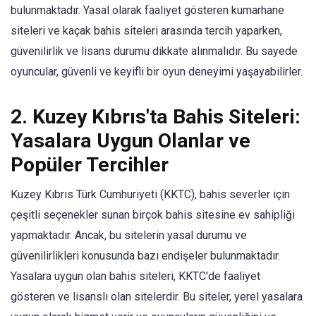
bulunmaktadır. Yasal olarak faaliyet gösteren kumarhane
siteleri ve kaçak bahis siteleri arasında tercih yaparken,
güvenilirlik ve lisans durumu dikkate alınmalıdır. Bu sayede
oyuncular, güvenli ve keyifli bir oyun deneyimi yaşayabilirler.
2. Kuzey Kıbrıs'ta Bahis Siteleri:
Yasalara Uygun Olanlar ve
Popüler Tercihler
Kuzey Kıbrıs Türk Cumhuriyeti (KKTC), bahis severler için
çeşitli seçenekler sunan birçok bahis sitesine ev sahipliği
yapmaktadır. Ancak, bu sitelerin yasal durumu ve
güvenilirlikleri konusunda bazı endişeler bulunmaktadır.
Yasalara uygun olan bahis siteleri, KKTC'de faaliyet
gösteren ve lisanslı olan sitelerdir. Bu siteler, yerel yasalara