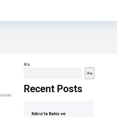
Ara
Ara
Recent Posts
everler
Kıbrıs’ta Bahis ve