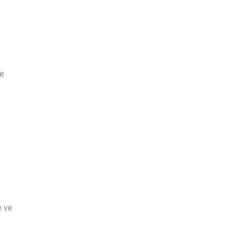
le
e ve