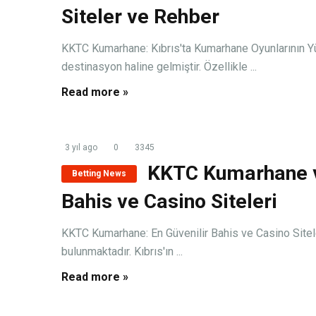
Siteler ve Rehber
KKTC Kumarhane: Kıbrıs'ta Kumarhane Oyunlarının Yüks
destinasyon haline gelmiştir. Özellikle ...
Read more »
3 yıl ago
0
3345
KKTС Kumarhane ve
Betting News
Bahis ve Casino Siteleri
KKTC Kumarhane: En Güvenilir Bahis ve Casino Sitel
bulunmaktadır. Kıbrıs'ın ...
Read more »