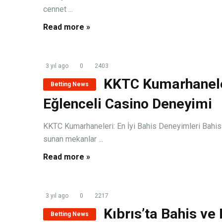
cennet ...
Read more »
3 yıl ago
0
2403
KKTC Kumarhaneleri
Betting News
Eğlenceli Casino Deneyimi
KKTC Kumarhaneleri: En İyi Bahis Deneyimleri Bahis s
sunan mekanlar ...
Read more »
3 yıl ago
0
2217
Kıbrıs’ta Bahis ve
Betting News