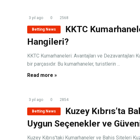
3 yıl ago
0
2568
KKTC Kumarhaneleri
Betting News
Hangileri?
KKTC Kumarhaneleri: Avantajları ve Dezavantajları K
bir parçasıdır. Bu kumarhaneler, turistlerin ...
Read more »
3 yıl ago
0
2854
Kuzey Kıbrıs’ta Ba
Betting News
Uygun Seçenekler ve Güvenil
Kuzey Kıbrıs'taki Kumarhaneler ve Bahis Siteleri Ku