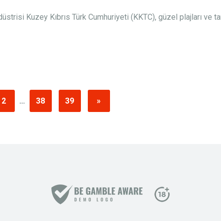
risi Kuzey Kıbrıs Türk Cumhuriyeti (KKTC), güzel plajları ve tar
2
…
38
39
»