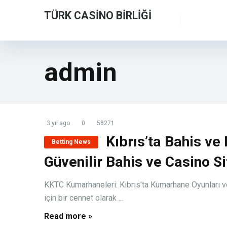
TÜRK CASINO BIRLIĞI
admin
3 yıl ago
0
58271
Kıbrıs’ta Bahis v
Betting News
Güvenilir Bahis ve Casino Si
KKTC Kumarhaneleri: Kıbrıs'ta Kumarhane Oyunları v
için bir cennet olarak ...
Read more »