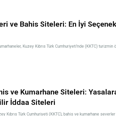
 ve Bahis Siteleri: En İyi Seçenek
umarhaneler, Kuzey Kıbrıs Türk Cumhuriyeti'nde (KKTC) turizmin 
his ve Kumarhane Siteleri: Yasalar
ir İddaa Siteleri
zey Kıbrıs Türk Cumhuriyeti (KKTC), bahis ve kumarhane severler i