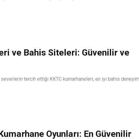
 ve Bahis Siteleri: Güvenilir ve
everlerin tercih ettiği KKTC kumarhaneleri, en iyi bahis deneyim
 Kumarhane Oyunları: En Güvenilir