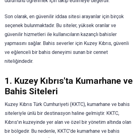
durumunu öğrenmek için takip edilmeye değerdir.
Son olarak, en güvenilir iddaa sitesi arayanlar için birçok
seçenek bulunmaktadır. Bu siteler, yüksek oranlar ve
güvenilir hizmetleri ile kullanıcıların kazançlı bahisler
yapmasını sağlar. Bahis severler için Kuzey Kıbrıs, güvenli
ve eğlenceli bir bahis deneyimi sunan bir cennet
niteliğindedir.
1. Kuzey Kıbrıs'ta Kumarhane ve
Bahis Siteleri
Kuzey Kıbrıs Türk Cumhuriyeti (KKTC), kumarhane ve bahis
siteleriyle ünlü bir destinasyon haline gelmiştir. KKTC,
Kıbrıs'ın kuzeyinde yer alan ve özel bir yönetim altında olan
bir bölgedir. Bu nedenle, KKTC'de kumarhane ve bahis