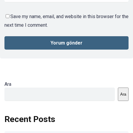
Save my name, email, and website in this browser for the
next time I comment.
Ara
Ara
Recent Posts