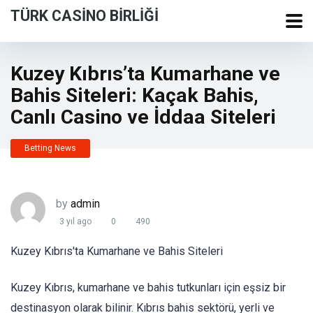
TÜRK CASINO BIRLIĞI
Kuzey Kıbrıs’ta Kumarhane ve
Bahis Siteleri: Kaçak Bahis,
Canlı Casino ve İddaa Siteleri
Betting News
by
admin
3 yıl ago
0
490
Kuzey Kıbrıs'ta Kumarhane ve Bahis Siteleri
Kuzey Kıbrıs, kumarhane ve bahis tutkunları için eşsiz bir
destinasyon olarak bilinir. Kıbrıs bahis sektörü, yerli ve