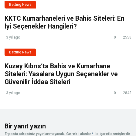
Betting News
KKTC Kumarhaneleri ve Bahis Siteleri: En
İyi Seçenekler Hangileri?
3 yıl ago
0
2558
Betting News
Kuzey Kıbrıs’ta Bahis ve Kumarhane
Siteleri: Yasalara Uygun Seçenekler ve
Güvenilir İddaa Siteleri
3 yıl ago
0
2842
Bir yanıt yazın
E-posta adresiniz yayınlanmayacak.
Gerekli alanlar
*
ile işaretlenmişlerdir