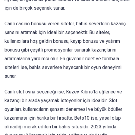
için de birçok seçenek sunar.
Canlı casino bonusu veren siteler, bahis severlerin kazanç
şansını artırmak için ideal bir seçenektir. Bu siteler,
kullanıcılara hoş geldin bonusu, kayıp bonusu ve yatırım
bonusu gibi çeşitli promosyonlar sunarak kazançlarını
artırmalarına yardımcı olur. En güvenilir rulet ve tombala
siteleri ise, bahis severlere heyecanlı bir oyun deneyimi
sunar.
Canlı slot oyna seçeneği ise, Kuzey Kıbrıs'ta eğlence ve
kazançı bir arada yaşamak isteyenler için idealdir. Slot
oyunları, kullanıcıların şansını denemesi ve büyük ödüller
kazanması için harika bir fırsattır. Bets10 ise, yasal olup
olmadığı merak edilen bir bahis sitesidir. 2023 yılında