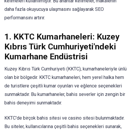
kelimeleri kullanılmıştır. Bu anahtar kelimeler, makalenin
daha fazla okuyucuya ulaşmasını sağlayarak SEO
performansını artırır.
1. KKTC Kumarhaneleri: Kuzey
Kıbrıs Türk Cumhuriyeti'ndeki
Kumarhane Endüstrisi
Kuzey Kıbrıs Türk Cumhuriyeti (KKTC), kumarhaneleriyle ünlü
olan bir bölgedir. KKTC kumarhaneleri, hem yerel halka hem
de turistlere çeşitli kumar oyunları ve eğlence seçenekleri
sunmaktadır. Bu kumarhaneler, bahis severler için zengin bir
bahis deneyimi sunmaktadır.
KKTC'de birçok bahis sitesi ve casino sitesi bulunmaktadır.
Bu siteler, kullanıcılarına çeşitli bahis seçenekleri sunarak,