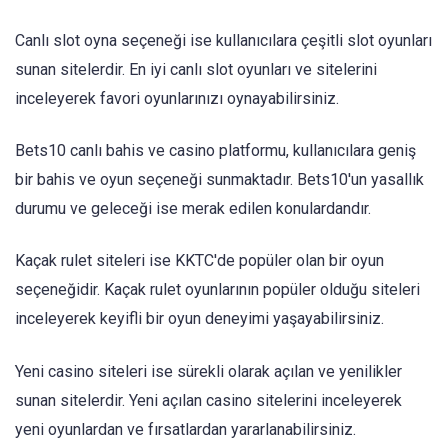
Canlı slot oyna seçeneği ise kullanıcılara çeşitli slot oyunları
sunan sitelerdir. En iyi canlı slot oyunları ve sitelerini
inceleyerek favori oyunlarınızı oynayabilirsiniz.
Bets10 canlı bahis ve casino platformu, kullanıcılara geniş
bir bahis ve oyun seçeneği sunmaktadır. Bets10'un yasallık
durumu ve geleceği ise merak edilen konulardandır.
Kaçak rulet siteleri ise KKTC'de popüler olan bir oyun
seçeneğidir. Kaçak rulet oyunlarının popüler olduğu siteleri
inceleyerek keyifli bir oyun deneyimi yaşayabilirsiniz.
Yeni casino siteleri ise sürekli olarak açılan ve yenilikler
sunan sitelerdir. Yeni açılan casino sitelerini inceleyerek
yeni oyunlardan ve fırsatlardan yararlanabilirsiniz.