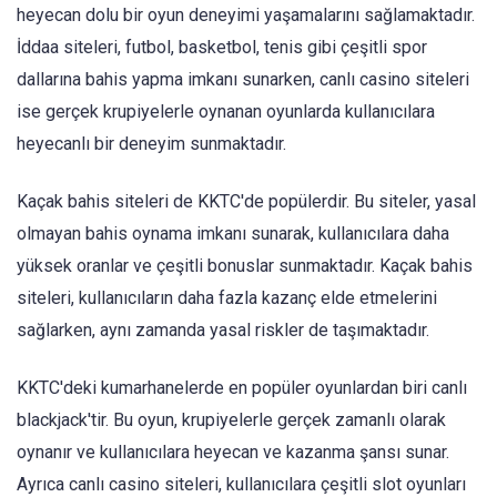
heyecan dolu bir oyun deneyimi yaşamalarını sağlamaktadır.
İddaa siteleri, futbol, basketbol, tenis gibi çeşitli spor
dallarına bahis yapma imkanı sunarken, canlı casino siteleri
ise gerçek krupiyelerle oynanan oyunlarda kullanıcılara
heyecanlı bir deneyim sunmaktadır.
Kaçak bahis siteleri de KKTC'de popülerdir. Bu siteler, yasal
olmayan bahis oynama imkanı sunarak, kullanıcılara daha
yüksek oranlar ve çeşitli bonuslar sunmaktadır. Kaçak bahis
siteleri, kullanıcıların daha fazla kazanç elde etmelerini
sağlarken, aynı zamanda yasal riskler de taşımaktadır.
KKTC'deki kumarhanelerde en popüler oyunlardan biri canlı
blackjack'tir. Bu oyun, krupiyelerle gerçek zamanlı olarak
oynanır ve kullanıcılara heyecan ve kazanma şansı sunar.
Ayrıca canlı casino siteleri, kullanıcılara çeşitli slot oyunları