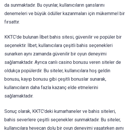
da sunmaktadır. Bu oyunlar, kullanıcıların şanslarını
denemeleri ve büyük ödüller kazanmaları için mükemmel bir
fırsattır.
KKTC'de bulunan İlbet bahis sitesi, güvenilir ve popüler bir
seçenektir. İlbet, kullanıcılara çeşitli bahis seçenekleri
sunarken aynı zamanda güvenilir bir oyun deneyimi
sağlamaktadır. Ayrıca canlı casino bonusu veren siteler de
oldukça popülerdir. Bu siteler, kullanıcılara hoş geldin
bonusu, kayıp bonusu gibi çeşitli bonuslar sunarak,
kullanıcıların daha fazla kazanç elde etmelerini
sağlamaktadır.
Sonuç olarak, KKTC'deki kumarhaneler ve bahis siteleri,
bahis severlere çeşitli seçenekler sunmaktadır. Bu siteler,
kullanıcılara heyecan dolu bir oyun deneyimi yaşatırken aynı