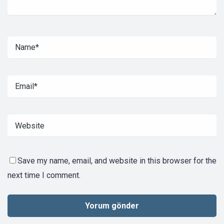
Save my name, email, and website in this browser for the
next time I comment.