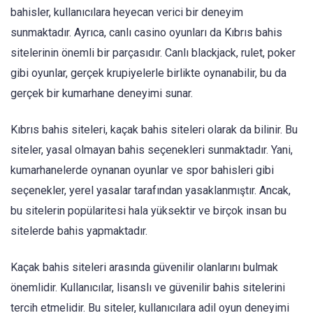
bahisler, kullanıcılara heyecan verici bir deneyim
sunmaktadır. Ayrıca, canlı casino oyunları da Kıbrıs bahis
sitelerinin önemli bir parçasıdır. Canlı blackjack, rulet, poker
gibi oyunlar, gerçek krupiyelerle birlikte oynanabilir, bu da
gerçek bir kumarhane deneyimi sunar.
Kıbrıs bahis siteleri, kaçak bahis siteleri olarak da bilinir. Bu
siteler, yasal olmayan bahis seçenekleri sunmaktadır. Yani,
kumarhanelerde oynanan oyunlar ve spor bahisleri gibi
seçenekler, yerel yasalar tarafından yasaklanmıştır. Ancak,
bu sitelerin popülaritesi hala yüksektir ve birçok insan bu
sitelerde bahis yapmaktadır.
Kaçak bahis siteleri arasında güvenilir olanlarını bulmak
önemlidir. Kullanıcılar, lisanslı ve güvenilir bahis sitelerini
tercih etmelidir. Bu siteler, kullanıcılara adil oyun deneyimi