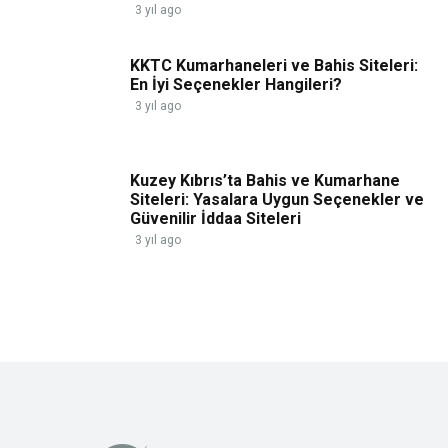
3 yıl ago
KKTC Kumarhaneleri ve Bahis Siteleri:
En İyi Seçenekler Hangileri?
3 yıl ago
Kuzey Kıbrıs’ta Bahis ve Kumarhane
Siteleri: Yasalara Uygun Seçenekler ve
Güvenilir İddaa Siteleri
3 yıl ago