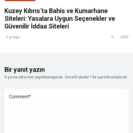
Kuzey Kıbrıs’ta Bahis ve Kumarhane
Siteleri: Yasalara Uygun Seçenekler ve
Güvenilir İddaa Siteleri
3 yıl ago
0
2850
Bir yanıt yazın
E-posta adresiniz yayınlanmayacak.
Gerekli alanlar
*
ile işaretlenmişlerdir