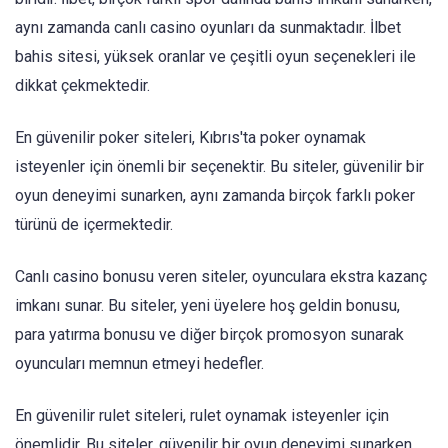
aynı zamanda canlı casino oyunları da sunmaktadır. İlbet
bahis sitesi, yüksek oranlar ve çeşitli oyun seçenekleri ile
dikkat çekmektedir.
En güvenilir poker siteleri, Kıbrıs'ta poker oynamak
isteyenler için önemli bir seçenektir. Bu siteler, güvenilir bir
oyun deneyimi sunarken, aynı zamanda birçok farklı poker
türünü de içermektedir.
Canlı casino bonusu veren siteler, oyunculara ekstra kazanç
imkanı sunar. Bu siteler, yeni üyelere hoş geldin bonusu,
para yatırma bonusu ve diğer birçok promosyon sunarak
oyuncuları memnun etmeyi hedefler.
En güvenilir rulet siteleri, rulet oynamak isteyenler için
önemlidir. Bu siteler, güvenilir bir oyun deneyimi sunarken,