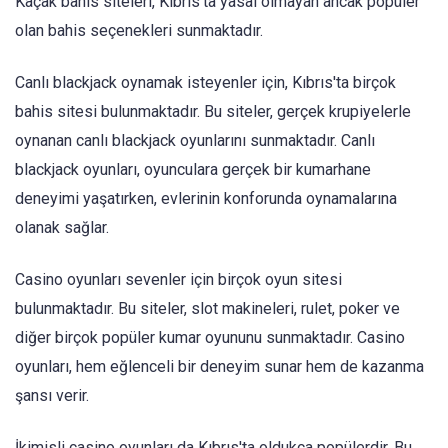
Kaçak bahis siteleri, Kıbrıs'ta yasal olmayan ancak popüler
olan bahis seçenekleri sunmaktadır.
Canlı blackjack oynamak isteyenler için, Kıbrıs'ta birçok
bahis sitesi bulunmaktadır. Bu siteler, gerçek krupiyelerle
oynanan canlı blackjack oyunlarını sunmaktadır. Canlı
blackjack oyunları, oyunculara gerçek bir kumarhane
deneyimi yaşatırken, evlerinin konforunda oynamalarına
olanak sağlar.
Casino oyunları sevenler için birçok oyun sitesi
bulunmaktadır. Bu siteler, slot makineleri, rulet, poker ve
diğer birçok popüler kumar oyununu sunmaktadır. Casino
oyunları, hem eğlenceli bir deneyim sunar hem de kazanma
şansı verir.
İkimisli casino oyunları da Kıbrıs'ta oldukça popülerdir. Bu