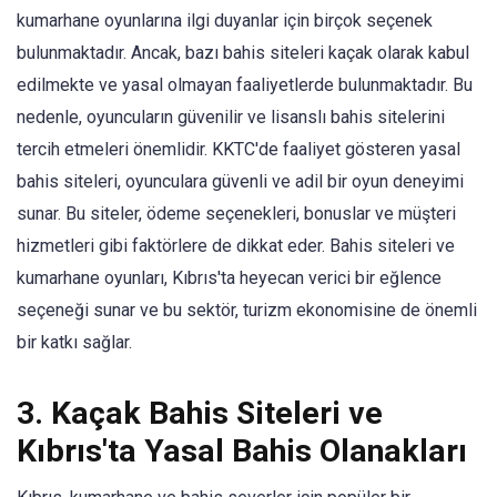
kumarhane oyunlarına ilgi duyanlar için birçok seçenek
bulunmaktadır. Ancak, bazı bahis siteleri kaçak olarak kabul
edilmekte ve yasal olmayan faaliyetlerde bulunmaktadır. Bu
nedenle, oyuncuların güvenilir ve lisanslı bahis sitelerini
tercih etmeleri önemlidir. KKTC'de faaliyet gösteren yasal
bahis siteleri, oyunculara güvenli ve adil bir oyun deneyimi
sunar. Bu siteler, ödeme seçenekleri, bonuslar ve müşteri
hizmetleri gibi faktörlere de dikkat eder. Bahis siteleri ve
kumarhane oyunları, Kıbrıs'ta heyecan verici bir eğlence
seçeneği sunar ve bu sektör, turizm ekonomisine de önemli
bir katkı sağlar.
3. Kaçak Bahis Siteleri ve
Kıbrıs'ta Yasal Bahis Olanakları