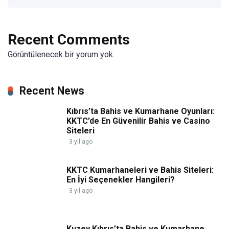
Recent Comments
Görüntülenecek bir yorum yok.
Recent News
Kıbrıs’ta Bahis ve Kumarhane Oyunları:
KKTC’de En Güvenilir Bahis ve Casino
Siteleri
3 yıl ago
KKTC Kumarhaneleri ve Bahis Siteleri:
En İyi Seçenekler Hangileri?
3 yıl ago
Kuzey Kıbrıs’ta Bahis ve Kumarhane