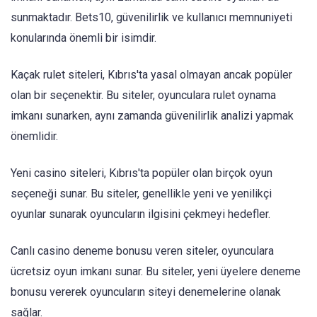
sunmaktadır. Bets10, güvenilirlik ve kullanıcı memnuniyeti
konularında önemli bir isimdir.
Kaçak rulet siteleri, Kıbrıs'ta yasal olmayan ancak popüler
olan bir seçenektir. Bu siteler, oyunculara rulet oynama
imkanı sunarken, aynı zamanda güvenilirlik analizi yapmak
önemlidir.
Yeni casino siteleri, Kıbrıs'ta popüler olan birçok oyun
seçeneği sunar. Bu siteler, genellikle yeni ve yenilikçi
oyunlar sunarak oyuncuların ilgisini çekmeyi hedefler.
Canlı casino deneme bonusu veren siteler, oyunculara
ücretsiz oyun imkanı sunar. Bu siteler, yeni üyelere deneme
bonusu vererek oyuncuların siteyi denemelerine olanak
sağlar.