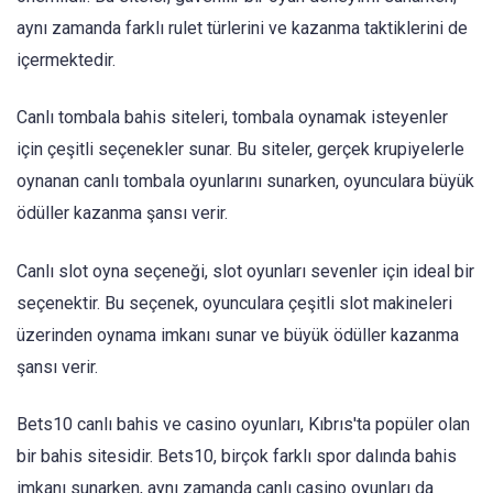
aynı zamanda farklı rulet türlerini ve kazanma taktiklerini de
içermektedir.
Canlı tombala bahis siteleri, tombala oynamak isteyenler
için çeşitli seçenekler sunar. Bu siteler, gerçek krupiyelerle
oynanan canlı tombala oyunlarını sunarken, oyunculara büyük
ödüller kazanma şansı verir.
Canlı slot oyna seçeneği, slot oyunları sevenler için ideal bir
seçenektir. Bu seçenek, oyunculara çeşitli slot makineleri
üzerinden oynama imkanı sunar ve büyük ödüller kazanma
şansı verir.
Bets10 canlı bahis ve casino oyunları, Kıbrıs'ta popüler olan
bir bahis sitesidir. Bets10, birçok farklı spor dalında bahis
imkanı sunarken, aynı zamanda canlı casino oyunları da