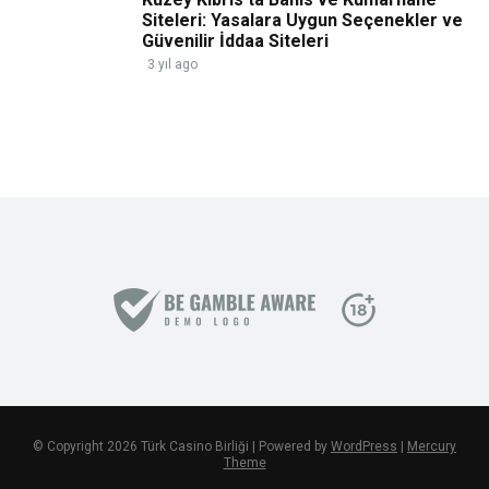
Siteleri: Yasalara Uygun Seçenekler ve
Güvenilir İddaa Siteleri
3 yıl ago
© Copyright 2026 Türk Casino Birliği | Powered by
WordPress
|
Mercury
Theme