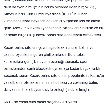
Kıbrıs, kumarhane ve bahis severler için popüler bir
destinasyon olmuştur. Kıbrıs'a seyahat eden birçok kişi,
Kuzey Kıbrıs Türk Cumhuriyeti'nde (KKTC) bulunan
kumarhanelerde heyecan dolu anlar yaşamak için bir araya
gelir. Ancak, KKTC'deki yasal bahis olanakları sınırlıdır ve bu
nedenle birçok kişi kaçak bahis sitelerini tercih etmektedir.
Kaçak bahis siteleri, çevrimiçi olarak sunulan bahis ve
casino oyunlarını içeren platformlardır. Bu siteler,
kullanıcılara geniş bir oyun seçeneği sunarak, spor
bahislerinden canlı blackjack oynamaya kadar birçok farklı
seçenek sunar. Kaçak bahis sitelerinin popülaritesi, Kıbrıs'ta
yasal bahis olanaklarının sınırlı olması ve çevrimiçi bahis
dünyasının hızla büyümesiyle birleştiğinde artmıştır.
KKTC'de yasal olan bahis seçenekleri, yerel