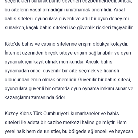
seçenekleri sunarak bahis severleri cezbetmektedir. Ancak,
bu sitelerin yasal olmadığını unutmamak önemlidir. Yasal
bahis siteleri, oyunculara güvenli ve adil bir oyun deneyimi
sunarken, kaçak bahis siteleri ise güvenlik riskleri taşıyabilir.
Kktc'de bahis ve casino sitelerine erişim oldukça kolaydır.
İnternet üzerinden birçok siteye erişim sağlanabilir ve oyun
oynamak için kayıt olmak mümkündür. Ancak, bahis
oynamadan önce, güvenilir bir site seçmek ve lisanslı
olduğundan emin olmak önemlidir. Güvenilir bir bahis sitesi,
oyunculara güvenli bir ortamda oyun oynama imkanı sunar ve
kazançlarını zamanında öder.
Kuzey Kıbrıs Türk Cumhuriyeti, kumarhaneler ve bahis
siteleri ile adeta bir cazibe merkezi haline gelmiştir. Hem
yerel halk hem de turistler, bu bölgede eğlenceli ve heyecan