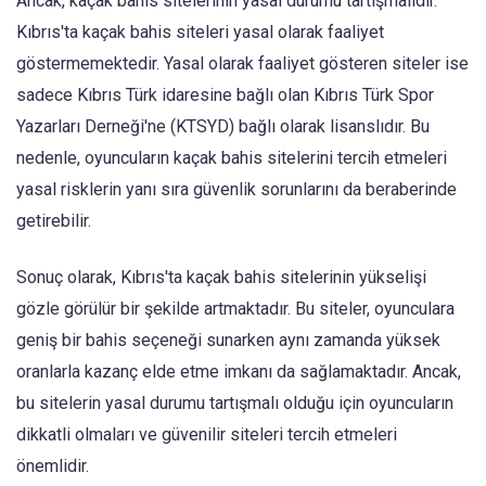
Ancak, kaçak bahis sitelerinin yasal durumu tartışmalıdır.
Kıbrıs'ta kaçak bahis siteleri yasal olarak faaliyet
göstermemektedir. Yasal olarak faaliyet gösteren siteler ise
sadece Kıbrıs Türk idaresine bağlı olan Kıbrıs Türk Spor
Yazarları Derneği'ne (KTSYD) bağlı olarak lisanslıdır. Bu
nedenle, oyuncuların kaçak bahis sitelerini tercih etmeleri
yasal risklerin yanı sıra güvenlik sorunlarını da beraberinde
getirebilir.
Sonuç olarak, Kıbrıs'ta kaçak bahis sitelerinin yükselişi
gözle görülür bir şekilde artmaktadır. Bu siteler, oyunculara
geniş bir bahis seçeneği sunarken aynı zamanda yüksek
oranlarla kazanç elde etme imkanı da sağlamaktadır. Ancak,
bu sitelerin yasal durumu tartışmalı olduğu için oyuncuların
dikkatli olmaları ve güvenilir siteleri tercih etmeleri
önemlidir.