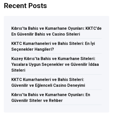
Recent Posts
Kıbrıs’ta Bahis ve Kumarhane Oyunları: KKTC’de
En Güvenilir Bahis ve Casino Siteleri
KKTC Kumarhaneleri ve Bahis Siteleri: En İyi
Seçenekler Hangileri?
Kuzey Kıbrıs’ta Bahis ve Kumarhane Siteleri:
Yasalara Uygun Seçenekler ve Güvenilir İddaa
Siteleri
KKTC Kumarhaneleri ve Bahis Siteleri:
Güvenilir ve Eğlenceli Casino Deneyimi
Kıbrıs’ta Bahis ve Kumarhane Oyunları: En
Güvenilir Siteler ve Rehber