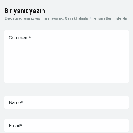
Bir yanıt yazın
E-posta adresiniz yayınlanmayacak.
Gerekli alanlar
*
ile işaretlenmişlerdir