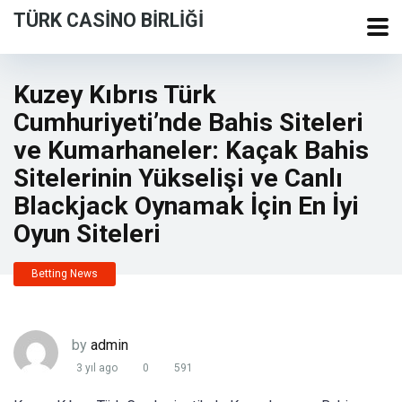
TÜRK CASINO BIRLIĞI
Kuzey Kıbrıs Türk
Cumhuriyeti’nde Bahis Siteleri
ve Kumarhaneler: Kaçak Bahis
Sitelerinin Yükselişi ve Canlı
Blackjack Oynamak İçin En İyi
Oyun Siteleri
Betting News
by
admin
3 yıl ago
0
591