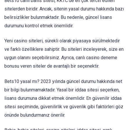
Bets10 canlı bahis sitesi, KKTC'de en çok tercih edilen
sitelerden biridir. Ancak, sitenin yasal durumu hakkında bazı
belirsizlikler bulunmaktadır. Bu nedenle, güncel lisans
durumunu kontrol etmek önemlidir.
Yeni casino siteleri, sürekli olarak piyasaya sürülmektedir
ve farklı özelliklere sahiptir. Bu siteleri inceleyerek, size en
uygun olanını seçebilirsiniz. Ayrıca, canlı casino deneme
bonusu veren siteler de avantajlı bir seçenektir.
Bets10 yasal mı? 2023 yılında güncel durumu hakkında net
bir bilgi bulunmamaktadır. Yasal bir iddaa sitesi seçerken,
lisans durumuna dikkat etmek önemlidir. En güvenilir iddaa
sitesi seçiminde, güvenilirlik ve güvenlik gibi faktörleri göz
önünde bulundurmanız önerilir.