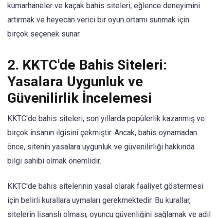
kumarhaneler ve kaçak bahis siteleri, eğlence deneyimini
artırmak ve heyecan verici bir oyun ortamı sunmak için
birçok seçenek sunar.
2. KKTC'de Bahis Siteleri:
Yasalara Uygunluk ve
Güvenilirlik İncelemesi
KKTC'de bahis siteleri, son yıllarda popülerlik kazanmış ve
birçok insanın ilgisini çekmiştir. Ancak, bahis oynamadan
önce, sitenin yasalara uygunluk ve güvenilirliği hakkında
bilgi sahibi olmak önemlidir.
KKTC'de bahis sitelerinin yasal olarak faaliyet göstermesi
için belirli kurallara uymaları gerekmektedir. Bu kurallar,
sitelerin lisanslı olması, oyuncu güvenliğini sağlamak ve adil