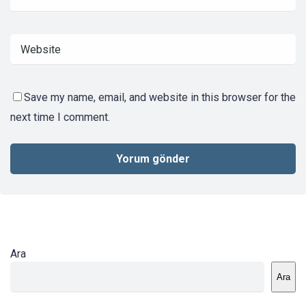
Save my name, email, and website in this browser for the
next time I comment.
Ara
Ara