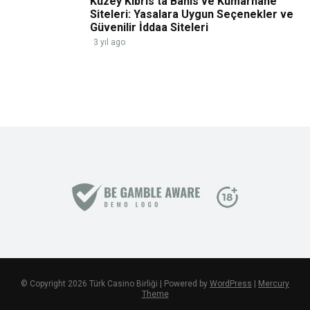
Kuzey Kıbrıs’ta Bahis ve Kumarhane
Siteleri: Yasalara Uygun Seçenekler ve
Güvenilir İddaa Siteleri
3 yıl ago
© Copyright 2026 Türk Casino Birliği | Powered by
WordPress
|
Mercury
Theme