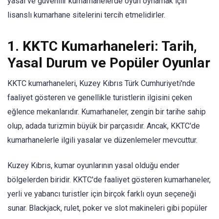
yasal ve güvenilir kumarhanelerde oyun oynamak için
lisanslı kumarhane sitelerini tercih etmelidirler.
1. KKTC Kumarhaneleri: Tarih,
Yasal Durum ve Popüler Oyunlar
KKTC kumarhaneleri, Kuzey Kıbrıs Türk Cumhuriyeti'nde
faaliyet gösteren ve genellikle turistlerin ilgisini çeken
eğlence mekanlarıdır. Kumarhaneler, zengin bir tarihe sahip
olup, adada turizmin büyük bir parçasıdır. Ancak, KKTC'de
kumarhanelerle ilgili yasalar ve düzenlemeler mevcuttur.
Kuzey Kıbrıs, kumar oyunlarının yasal olduğu ender
bölgelerden biridir. KKTC'de faaliyet gösteren kumarhaneler,
yerli ve yabancı turistler için birçok farklı oyun seçeneği
sunar. Blackjack, rulet, poker ve slot makineleri gibi popüler