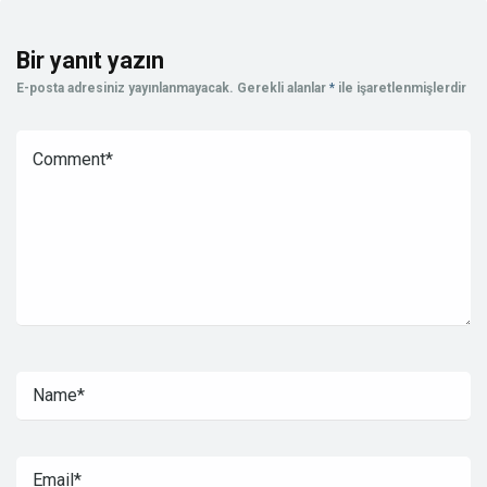
Bir yanıt yazın
E-posta adresiniz yayınlanmayacak.
Gerekli alanlar
*
ile işaretlenmişlerdir