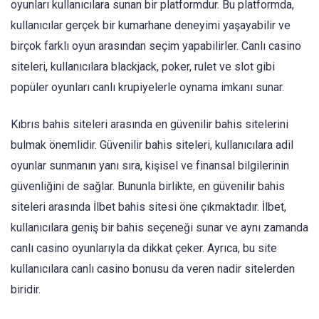
oyunları kullanıcılara sunan bir platformdur. Bu platformda,
kullanıcılar gerçek bir kumarhane deneyimi yaşayabilir ve
birçok farklı oyun arasından seçim yapabilirler. Canlı casino
siteleri, kullanıcılara blackjack, poker, rulet ve slot gibi
popüler oyunları canlı krupiyelerle oynama imkanı sunar.
Kıbrıs bahis siteleri arasında en güvenilir bahis sitelerini
bulmak önemlidir. Güvenilir bahis siteleri, kullanıcılara adil
oyunlar sunmanın yanı sıra, kişisel ve finansal bilgilerinin
güvenliğini de sağlar. Bununla birlikte, en güvenilir bahis
siteleri arasında İlbet bahis sitesi öne çıkmaktadır. İlbet,
kullanıcılara geniş bir bahis seçeneği sunar ve aynı zamanda
canlı casino oyunlarıyla da dikkat çeker. Ayrıca, bu site
kullanıcılara canlı casino bonusu da veren nadir sitelerden
biridir.