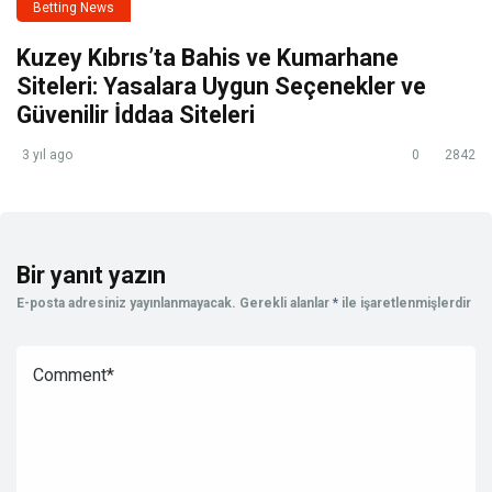
Betting News
Kuzey Kıbrıs’ta Bahis ve Kumarhane
Siteleri: Yasalara Uygun Seçenekler ve
Güvenilir İddaa Siteleri
3 yıl ago
0
2842
Bir yanıt yazın
E-posta adresiniz yayınlanmayacak.
Gerekli alanlar
*
ile işaretlenmişlerdir