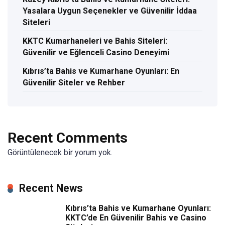
Yasalara Uygun Seçenekler ve Güvenilir İddaa
Siteleri
KKTC Kumarhaneleri ve Bahis Siteleri:
Güvenilir ve Eğlenceli Casino Deneyimi
Kıbrıs’ta Bahis ve Kumarhane Oyunları: En
Güvenilir Siteler ve Rehber
Recent Comments
Görüntülenecek bir yorum yok.
Recent News
Kıbrıs’ta Bahis ve Kumarhane Oyunları:
KKTC’de En Güvenilir Bahis ve Casino