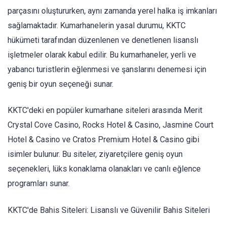
parçasını oluştururken, aynı zamanda yerel halka iş imkanları
sağlamaktadır. Kumarhanelerin yasal durumu, KKTC
hükümeti tarafından düzenlenen ve denetlenen lisanslı
işletmeler olarak kabul edilir. Bu kumarhaneler, yerli ve
yabancı turistlerin eğlenmesi ve şanslarını denemesi için
geniş bir oyun seçeneği sunar.
KKTC'deki en popüler kumarhane siteleri arasında Merit
Crystal Cove Casino, Rocks Hotel & Casino, Jasmine Court
Hotel & Casino ve Cratos Premium Hotel & Casino gibi
isimler bulunur. Bu siteler, ziyaretçilere geniş oyun
seçenekleri, lüks konaklama olanakları ve canlı eğlence
programları sunar.
KKTC'de Bahis Siteleri: Lisanslı ve Güvenilir Bahis Siteleri