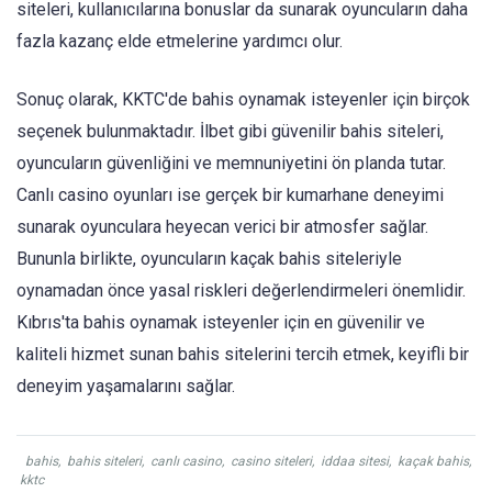
siteleri, kullanıcılarına bonuslar da sunarak oyuncuların daha
fazla kazanç elde etmelerine yardımcı olur.
Sonuç olarak, KKTC'de bahis oynamak isteyenler için birçok
seçenek bulunmaktadır. İlbet gibi güvenilir bahis siteleri,
oyuncuların güvenliğini ve memnuniyetini ön planda tutar.
Canlı casino oyunları ise gerçek bir kumarhane deneyimi
sunarak oyunculara heyecan verici bir atmosfer sağlar.
Bununla birlikte, oyuncuların kaçak bahis siteleriyle
oynamadan önce yasal riskleri değerlendirmeleri önemlidir.
Kıbrıs'ta bahis oynamak isteyenler için en güvenilir ve
kaliteli hizmet sunan bahis sitelerini tercih etmek, keyifli bir
deneyim yaşamalarını sağlar.
bahis
,
bahis siteleri
,
canlı casino
,
casino siteleri
,
iddaa sitesi
,
kaçak bahis
,
kktc