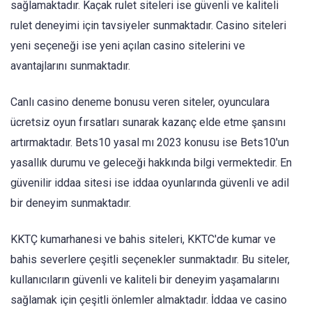
sağlamaktadır. Kaçak rulet siteleri ise güvenli ve kaliteli
rulet deneyimi için tavsiyeler sunmaktadır. Casino siteleri
yeni seçeneği ise yeni açılan casino sitelerini ve
avantajlarını sunmaktadır.
Canlı casino deneme bonusu veren siteler, oyunculara
ücretsiz oyun fırsatları sunarak kazanç elde etme şansını
artırmaktadır. Bets10 yasal mı 2023 konusu ise Bets10'un
yasallık durumu ve geleceği hakkında bilgi vermektedir. En
güvenilir iddaa sitesi ise iddaa oyunlarında güvenli ve adil
bir deneyim sunmaktadır.
KKTÇ kumarhanesi ve bahis siteleri, KKTC'de kumar ve
bahis severlere çeşitli seçenekler sunmaktadır. Bu siteler,
kullanıcıların güvenli ve kaliteli bir deneyim yaşamalarını
sağlamak için çeşitli önlemler almaktadır. İddaa ve casino