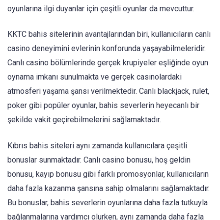
oyunlarına ilgi duyanlar için çeşitli oyunlar da mevcuttur.
KKTC bahis sitelerinin avantajlarından biri, kullanıcıların canlı
casino deneyimini evlerinin konforunda yaşayabilmeleridir.
Canlı casino bölümlerinde gerçek krupiyeler eşliğinde oyun
oynama imkanı sunulmakta ve gerçek casinolardaki
atmosferi yaşama şansı verilmektedir. Canlı blackjack, rulet,
poker gibi popüler oyunlar, bahis severlerin heyecanlı bir
şekilde vakit geçirebilmelerini sağlamaktadır.
Kıbrıs bahis siteleri aynı zamanda kullanıcılara çeşitli
bonuslar sunmaktadır. Canlı casino bonusu, hoş geldin
bonusu, kayıp bonusu gibi farklı promosyonlar, kullanıcıların
daha fazla kazanma şansına sahip olmalarını sağlamaktadır.
Bu bonuslar, bahis severlerin oyunlarına daha fazla tutkuyla
bağlanmalarına yardımcı olurken, aynı zamanda daha fazla