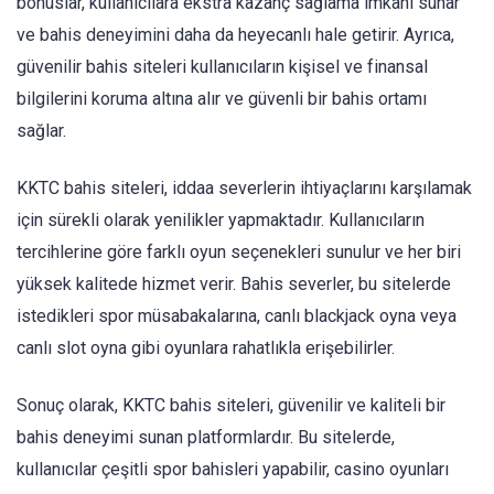
bonuslar, kullanıcılara ekstra kazanç sağlama imkanı sunar
ve bahis deneyimini daha da heyecanlı hale getirir. Ayrıca,
güvenilir bahis siteleri kullanıcıların kişisel ve finansal
bilgilerini koruma altına alır ve güvenli bir bahis ortamı
sağlar.
KKTC bahis siteleri, iddaa severlerin ihtiyaçlarını karşılamak
için sürekli olarak yenilikler yapmaktadır. Kullanıcıların
tercihlerine göre farklı oyun seçenekleri sunulur ve her biri
yüksek kalitede hizmet verir. Bahis severler, bu sitelerde
istedikleri spor müsabakalarına, canlı blackjack oyna veya
canlı slot oyna gibi oyunlara rahatlıkla erişebilirler.
Sonuç olarak, KKTC bahis siteleri, güvenilir ve kaliteli bir
bahis deneyimi sunan platformlardır. Bu sitelerde,
kullanıcılar çeşitli spor bahisleri yapabilir, casino oyunları