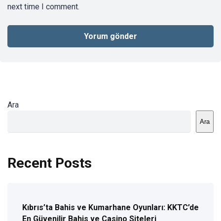
next time I comment.
Ara
Ara
Recent Posts
Kıbrıs’ta Bahis ve Kumarhane Oyunları: KKTC’de
En Güvenilir Bahis ve Casino Siteleri