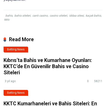
bahis
,
bahis siteleri
,
canlı casino
,
casino siteleri
,
iddaa sitesi
,
kaçak bahis
,
kktc
Read More
Betting News
Kıbrıs’ta Bahis ve Kumarhane Oyunları:
KKTC’de En Güvenilir Bahis ve Casino
Siteleri
3 yıl ago
0
58211
Betting News
KKTC Kumarhaneleri ve Bahis Siteleri: En