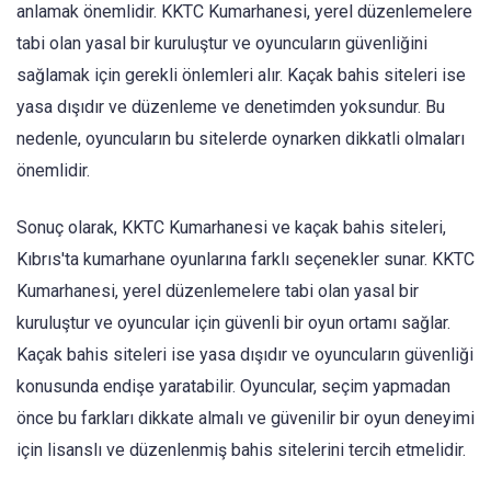
anlamak önemlidir. KKTC Kumarhanesi, yerel düzenlemelere
tabi olan yasal bir kuruluştur ve oyuncuların güvenliğini
sağlamak için gerekli önlemleri alır. Kaçak bahis siteleri ise
yasa dışıdır ve düzenleme ve denetimden yoksundur. Bu
nedenle, oyuncuların bu sitelerde oynarken dikkatli olmaları
önemlidir.
Sonuç olarak, KKTC Kumarhanesi ve kaçak bahis siteleri,
Kıbrıs'ta kumarhane oyunlarına farklı seçenekler sunar. KKTC
Kumarhanesi, yerel düzenlemelere tabi olan yasal bir
kuruluştur ve oyuncular için güvenli bir oyun ortamı sağlar.
Kaçak bahis siteleri ise yasa dışıdır ve oyuncuların güvenliği
konusunda endişe yaratabilir. Oyuncular, seçim yapmadan
önce bu farkları dikkate almalı ve güvenilir bir oyun deneyimi
için lisanslı ve düzenlenmiş bahis sitelerini tercih etmelidir.