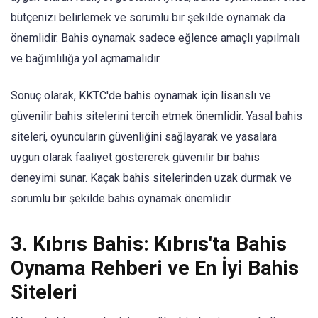
bütçenizi belirlemek ve sorumlu bir şekilde oynamak da
önemlidir. Bahis oynamak sadece eğlence amaçlı yapılmalı
ve bağımlılığa yol açmamalıdır.
Sonuç olarak, KKTC'de bahis oynamak için lisanslı ve
güvenilir bahis sitelerini tercih etmek önemlidir. Yasal bahis
siteleri, oyuncuların güvenliğini sağlayarak ve yasalara
uygun olarak faaliyet göstererek güvenilir bir bahis
deneyimi sunar. Kaçak bahis sitelerinden uzak durmak ve
sorumlu bir şekilde bahis oynamak önemlidir.
3. Kıbrıs Bahis: Kıbrıs'ta Bahis
Oynama Rehberi ve En İyi Bahis
Siteleri