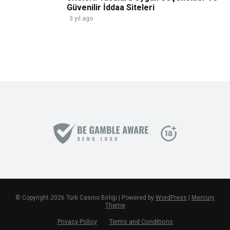
Güvenilir İddaa Siteleri
3 yıl ago
© Copyright 2026 Türk Casino Birliği | Powered by
WordPress
|
Mercury
Theme
Privacy Policy
Terms and Conditions