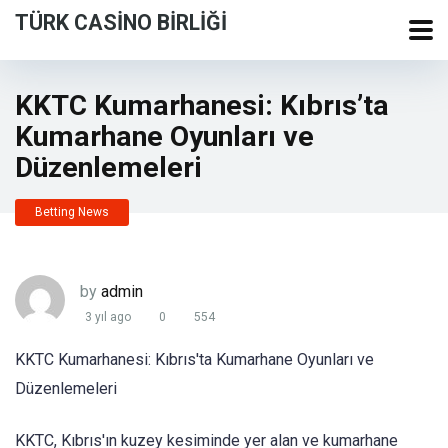
TÜRK CASINO BIRLIĞI
KKTC Kumarhanesi: Kıbrıs’ta
Kumarhane Oyunları ve
Düzenlemeleri
Betting News
by
admin
3 yıl ago
0
554
KKTC Kumarhanesi: Kıbrıs'ta Kumarhane Oyunları ve
Düzenlemeleri
KKTC, Kıbrıs'ın kuzey kesiminde yer alan ve kumarhane