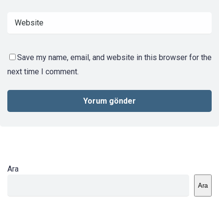
Save my name, email, and website in this browser for the
next time I comment.
Ara
Ara