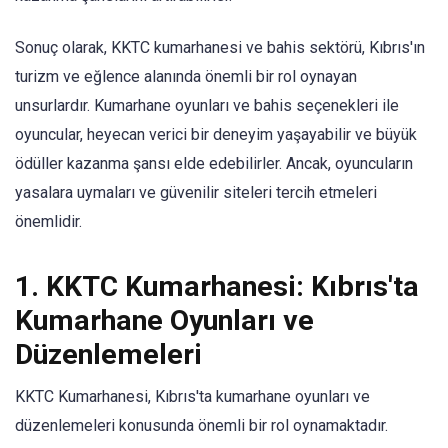
Sonuç olarak, KKTC kumarhanesi ve bahis sektörü, Kıbrıs'ın
turizm ve eğlence alanında önemli bir rol oynayan
unsurlardır. Kumarhane oyunları ve bahis seçenekleri ile
oyuncular, heyecan verici bir deneyim yaşayabilir ve büyük
ödüller kazanma şansı elde edebilirler. Ancak, oyuncuların
yasalara uymaları ve güvenilir siteleri tercih etmeleri
önemlidir.
1. KKTC Kumarhanesi: Kıbrıs'ta
Kumarhane Oyunları ve
Düzenlemeleri
KKTC Kumarhanesi, Kıbrıs'ta kumarhane oyunları ve
düzenlemeleri konusunda önemli bir rol oynamaktadır.