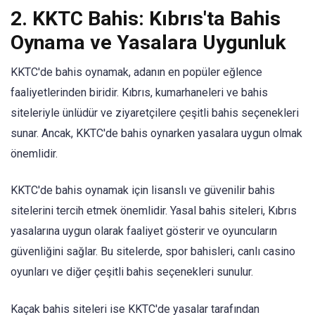
2. KKTC Bahis: Kıbrıs'ta Bahis
Oynama ve Yasalara Uygunluk
KKTC'de bahis oynamak, adanın en popüler eğlence
faaliyetlerinden biridir. Kıbrıs, kumarhaneleri ve bahis
siteleriyle ünlüdür ve ziyaretçilere çeşitli bahis seçenekleri
sunar. Ancak, KKTC'de bahis oynarken yasalara uygun olmak
önemlidir.
KKTC'de bahis oynamak için lisanslı ve güvenilir bahis
sitelerini tercih etmek önemlidir. Yasal bahis siteleri, Kıbrıs
yasalarına uygun olarak faaliyet gösterir ve oyuncuların
güvenliğini sağlar. Bu sitelerde, spor bahisleri, canlı casino
oyunları ve diğer çeşitli bahis seçenekleri sunulur.
Kaçak bahis siteleri ise KKTC'de yasalar tarafından