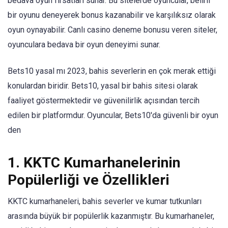
bedava oyun fırsatları sunar. Bu sitelerde oyuncular, belirli
bir oyunu deneyerek bonus kazanabilir ve karşılıksız olarak
oyun oynayabilir. Canlı casino deneme bonusu veren siteler,
oyunculara bedava bir oyun deneyimi sunar.
Bets10 yasal mı 2023, bahis severlerin en çok merak ettiği
konulardan biridir. Bets10, yasal bir bahis sitesi olarak
faaliyet göstermektedir ve güvenilirlik açısından tercih
edilen bir platformdur. Oyuncular, Bets10'da güvenli bir oyun
den
1. KKTC Kumarhanelerinin
Popülerliği ve Özellikleri
KKTC kumarhaneleri, bahis severler ve kumar tutkunları
arasında büyük bir popülerlik kazanmıştır. Bu kumarhaneler,