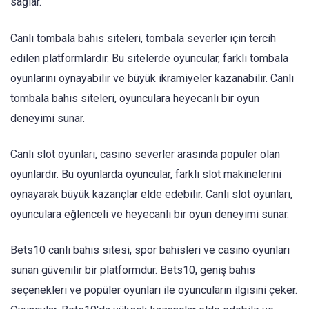
sağlar.
Canlı tombala bahis siteleri, tombala severler için tercih
edilen platformlardır. Bu sitelerde oyuncular, farklı tombala
oyunlarını oynayabilir ve büyük ikramiyeler kazanabilir. Canlı
tombala bahis siteleri, oyunculara heyecanlı bir oyun
deneyimi sunar.
Canlı slot oyunları, casino severler arasında popüler olan
oyunlardır. Bu oyunlarda oyuncular, farklı slot makinelerini
oynayarak büyük kazançlar elde edebilir. Canlı slot oyunları,
oyunculara eğlenceli ve heyecanlı bir oyun deneyimi sunar.
Bets10 canlı bahis sitesi, spor bahisleri ve casino oyunları
sunan güvenilir bir platformdur. Bets10, geniş bahis
seçenekleri ve popüler oyunları ile oyuncuların ilgisini çeker.