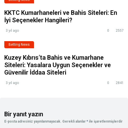
KKTC Kumarhaneleri ve Bahis Siteleri: En
İyi Seçenekler Hangileri?
3 yıl ago
0
2557
Betting News
Kuzey Kıbrıs’ta Bahis ve Kumarhane
Siteleri: Yasalara Uygun Seçenekler ve
Güvenilir İddaa Siteleri
3 yıl ago
0
2841
Bir yanıt yazın
E-posta adresiniz yayınlanmayacak.
Gerekli alanlar
*
ile işaretlenmişlerdir