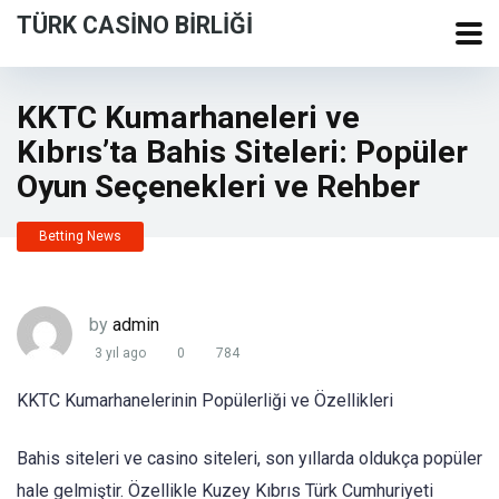
TÜRK CASINO BIRLIĞI
KKTC Kumarhaneleri ve
Kıbrıs’ta Bahis Siteleri: Popüler
Oyun Seçenekleri ve Rehber
Betting News
by
admin
3 yıl ago
0
784
KKTC Kumarhanelerinin Popülerliği ve Özellikleri
Bahis siteleri ve casino siteleri, son yıllarda oldukça popüler
hale gelmiştir. Özellikle Kuzey Kıbrıs Türk Cumhuriyeti