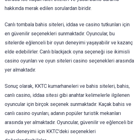
hakkında merak edilen sorulardan biridir.
Canlı tombala bahis siteleri, iddaa ve casino tutkunları için
en güvenilir seçenekleri sunmaktadır. Oyuncular, bu
sitelerde eğlenceli bir oyun deneyimi yaşayabilir ve kazanç
elde edebilirler. Canlı blackjack oyna seçeneği ise ikimisli
casino oyunları ve oyun siteleri casino seçenekleri arasında
yer almaktadır.
Sonuç olarak, KKTC kumarhaneleri ve bahis siteleri, bahis,
canlı casino, iddaa sitesi gibi anahtar kelimelerle ilgilenen
oyuncular için birçok seçenek sunmaktadır. Kaçak bahis ve
canlı casino oyunları, adanın popüler turistik mekanları
arasında yer almaktadır. Oyuncular, güvenilir ve eğlenceli bir
oyun deneyimi için KKTC'deki seçenekleri