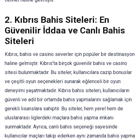
2. Kıbrıs Bahis Siteleri: En
Güvenilir İddaa ve Canlı Bahis
Siteleri
Kıbrıs, bahis ve casino severler için popüler bir destinasyon
haline gelmiştir. Kıbrıs'ta birçok güvenilir bahis ve casino
sitesi bulunmaktadır. Bu siteler, kullanıcılara cazip bonuslar
ve çeşitli oyun seçenekleri sunarak eğlenceli bir oyun
deneyimi yaşatmaktadır. Kıbrıs bahis siteleri, kullanıcıların
güvenli ve adil bir ortamda bahis yapmalarını sağlamak için
gerekli lisanslara sahiptir. Bu siteler, hem yerel hem de
uluslararası liglerdeki maçlara bahis yapma imkanı
sunmaktadır. Ayrıca, canlı bahis seçeneği sayesinde
kullanıcılar maçları takip ederken aynı zamanda bahis yapma