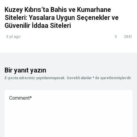
Kuzey Kıbrıs’ta Bahis ve Kumarhane
Siteleri: Yasalara Uygun Seçenekler ve
Güvenilir İddaa Siteleri
3 yıl ago
0
2841
Bir yanıt yazın
E-posta adresiniz yayınlanmayacak.
Gerekli alanlar
*
ile işaretlenmişlerdir