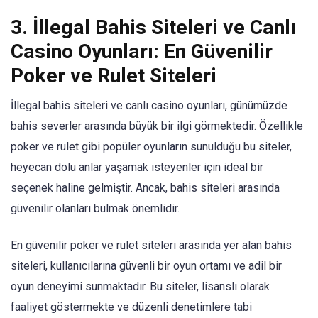
3. İllegal Bahis Siteleri ve Canlı
Casino Oyunları: En Güvenilir
Poker ve Rulet Siteleri
İllegal bahis siteleri ve canlı casino oyunları, günümüzde
bahis severler arasında büyük bir ilgi görmektedir. Özellikle
poker ve rulet gibi popüler oyunların sunulduğu bu siteler,
heyecan dolu anlar yaşamak isteyenler için ideal bir
seçenek haline gelmiştir. Ancak, bahis siteleri arasında
güvenilir olanları bulmak önemlidir.
En güvenilir poker ve rulet siteleri arasında yer alan bahis
siteleri, kullanıcılarına güvenli bir oyun ortamı ve adil bir
oyun deneyimi sunmaktadır. Bu siteler, lisanslı olarak
faaliyet göstermekte ve düzenli denetimlere tabi