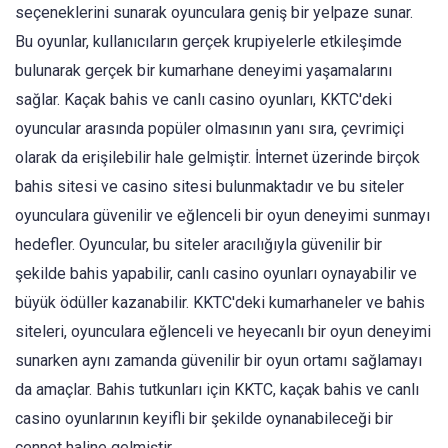
seçeneklerini sunarak oyunculara geniş bir yelpaze sunar.
Bu oyunlar, kullanıcıların gerçek krupiyelerle etkileşimde
bulunarak gerçek bir kumarhane deneyimi yaşamalarını
sağlar. Kaçak bahis ve canlı casino oyunları, KKTC'deki
oyuncular arasında popüler olmasının yanı sıra, çevrimiçi
olarak da erişilebilir hale gelmiştir. İnternet üzerinde birçok
bahis sitesi ve casino sitesi bulunmaktadır ve bu siteler
oyunculara güvenilir ve eğlenceli bir oyun deneyimi sunmayı
hedefler. Oyuncular, bu siteler aracılığıyla güvenilir bir
şekilde bahis yapabilir, canlı casino oyunları oynayabilir ve
büyük ödüller kazanabilir. KKTC'deki kumarhaneler ve bahis
siteleri, oyunculara eğlenceli ve heyecanlı bir oyun deneyimi
sunarken aynı zamanda güvenilir bir oyun ortamı sağlamayı
da amaçlar. Bahis tutkunları için KKTC, kaçak bahis ve canlı
casino oyunlarının keyifli bir şekilde oynanabileceği bir
cennet haline gelmiştir.