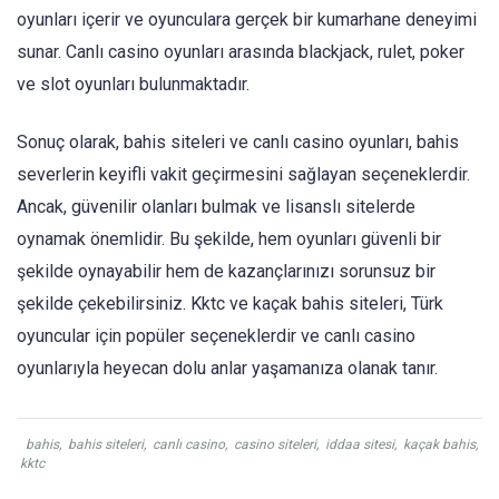
oyunları içerir ve oyunculara gerçek bir kumarhane deneyimi
sunar. Canlı casino oyunları arasında blackjack, rulet, poker
ve slot oyunları bulunmaktadır.
Sonuç olarak, bahis siteleri ve canlı casino oyunları, bahis
severlerin keyifli vakit geçirmesini sağlayan seçeneklerdir.
Ancak, güvenilir olanları bulmak ve lisanslı sitelerde
oynamak önemlidir. Bu şekilde, hem oyunları güvenli bir
şekilde oynayabilir hem de kazançlarınızı sorunsuz bir
şekilde çekebilirsiniz. Kktc ve kaçak bahis siteleri, Türk
oyuncular için popüler seçeneklerdir ve canlı casino
oyunlarıyla heyecan dolu anlar yaşamanıza olanak tanır.
bahis
,
bahis siteleri
,
canlı casino
,
casino siteleri
,
iddaa sitesi
,
kaçak bahis
,
kktc