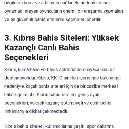
bilgilerini korur ve adil oyun sağlar. Bu nedenle, bahis
oynamak isteyen oyuncuların önemli bir araştırma yapmaları
ve en güvenilir bahis sitelerini seçmeleri önerilir.
3. Kıbrıs Bahis Siteleri: Yüksek
Kazançlı Canlı Bahis
Seçenekleri
Kıbrıs, kumarhane ve bahis sektöründe dünyaca ünlü bir
destinasyondur. Kıbrıs, KKTC sınırları içerisinde bulunması
nedeniyle, kaçak bahis siteleri için de bir cazibe merkezi
haline gelmiştir. Kıbrıs bahis siteleri, geniş oyun
seçenekleri, yüksek kazanç potansiyeli ve canlı bahis
imkanlarıyla dikkat çekmektedir.
Kıbrıs bahis siteleri, kullanıcılarına çeşitli spor dallarına