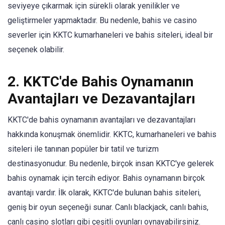
seviyeye çıkarmak için sürekli olarak yenilikler ve
geliştirmeler yapmaktadır. Bu nedenle, bahis ve casino
severler için KKTC kumarhaneleri ve bahis siteleri, ideal bir
seçenek olabilir.
2. KKTC'de Bahis Oynamanın
Avantajları ve Dezavantajları
KKTC'de bahis oynamanın avantajları ve dezavantajları
hakkında konuşmak önemlidir. KKTC, kumarhaneleri ve bahis
siteleri ile tanınan popüler bir tatil ve turizm
destinasyonudur. Bu nedenle, birçok insan KKTC'ye gelerek
bahis oynamak için tercih ediyor. Bahis oynamanın birçok
avantajı vardır. İlk olarak, KKTC'de bulunan bahis siteleri,
geniş bir oyun seçeneği sunar. Canlı blackjack, canlı bahis,
canlı casino slotları gibi çeşitli oyunları oynayabilirsiniz.