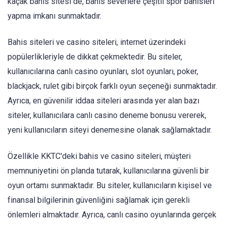
kaçak bahis sitesi de, bahis severlere çeşitli spor bahisleri
yapma imkanı sunmaktadır.
Bahis siteleri ve casino siteleri, internet üzerindeki
popülerlikleriyle de dikkat çekmektedir. Bu siteler,
kullanıcılarına canlı casino oyunları, slot oyunları, poker,
blackjack, rulet gibi birçok farklı oyun seçeneği sunmaktadır.
Ayrıca, en güvenilir iddaa siteleri arasında yer alan bazı
siteler, kullanıcılara canlı casino deneme bonusu vererek,
yeni kullanıcıların siteyi denemesine olanak sağlamaktadır.
Özellikle KKTC'deki bahis ve casino siteleri, müşteri
memnuniyetini ön planda tutarak, kullanıcılarına güvenli bir
oyun ortamı sunmaktadır. Bu siteler, kullanıcıların kişisel ve
finansal bilgilerinin güvenliğini sağlamak için gerekli
önlemleri almaktadır. Ayrıca, canlı casino oyunlarında gerçek