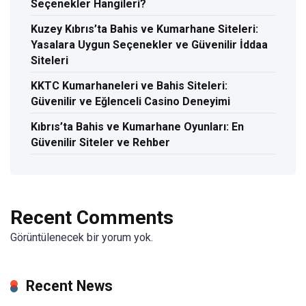
Seçenekler Hangileri?
Kuzey Kıbrıs’ta Bahis ve Kumarhane Siteleri:
Yasalara Uygun Seçenekler ve Güvenilir İddaa
Siteleri
KKTC Kumarhaneleri ve Bahis Siteleri:
Güvenilir ve Eğlenceli Casino Deneyimi
Kıbrıs’ta Bahis ve Kumarhane Oyunları: En
Güvenilir Siteler ve Rehber
Recent Comments
Görüntülenecek bir yorum yok.
Recent News