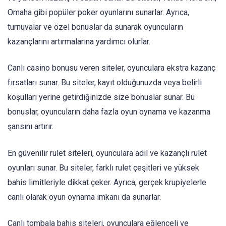
Omaha gibi popüler poker oyunlarını sunarlar. Ayrıca,
turnuvalar ve özel bonuslar da sunarak oyuncuların
kazançlarını artırmalarına yardımcı olurlar.
Canlı casino bonusu veren siteler, oyunculara ekstra kazanç
fırsatları sunar. Bu siteler, kayıt olduğunuzda veya belirli
koşulları yerine getirdiğinizde size bonuslar sunar. Bu
bonuslar, oyuncuların daha fazla oyun oynama ve kazanma
şansını artırır.
En güvenilir rulet siteleri, oyunculara adil ve kazançlı rulet
oyunları sunar. Bu siteler, farklı rulet çeşitleri ve yüksek
bahis limitleriyle dikkat çeker. Ayrıca, gerçek krupiyelerle
canlı olarak oyun oynama imkanı da sunarlar.
Canlı tombala bahis siteleri, oyunculara eğlenceli ve