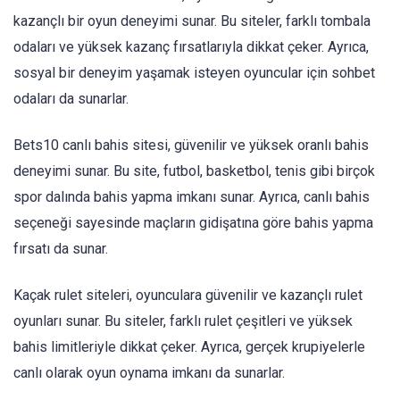
kazançlı bir oyun deneyimi sunar. Bu siteler, farklı tombala
odaları ve yüksek kazanç fırsatlarıyla dikkat çeker. Ayrıca,
sosyal bir deneyim yaşamak isteyen oyuncular için sohbet
odaları da sunarlar.
Bets10 canlı bahis sitesi, güvenilir ve yüksek oranlı bahis
deneyimi sunar. Bu site, futbol, basketbol, tenis gibi birçok
spor dalında bahis yapma imkanı sunar. Ayrıca, canlı bahis
seçeneği sayesinde maçların gidişatına göre bahis yapma
fırsatı da sunar.
Kaçak rulet siteleri, oyunculara güvenilir ve kazançlı rulet
oyunları sunar. Bu siteler, farklı rulet çeşitleri ve yüksek
bahis limitleriyle dikkat çeker. Ayrıca, gerçek krupiyelerle
canlı olarak oyun oynama imkanı da sunarlar.