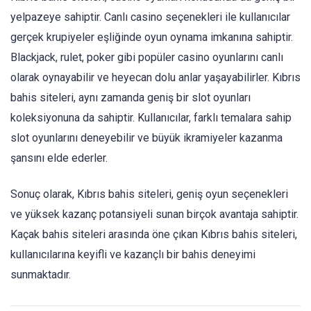
yelpazeye sahiptir. Canlı casino seçenekleri ile kullanıcılar
gerçek krupiyeler eşliğinde oyun oynama imkanına sahiptir.
Blackjack, rulet, poker gibi popüler casino oyunlarını canlı
olarak oynayabilir ve heyecan dolu anlar yaşayabilirler. Kıbrıs
bahis siteleri, aynı zamanda geniş bir slot oyunları
koleksiyonuna da sahiptir. Kullanıcılar, farklı temalara sahip
slot oyunlarını deneyebilir ve büyük ikramiyeler kazanma
şansını elde ederler.
Sonuç olarak, Kıbrıs bahis siteleri, geniş oyun seçenekleri
ve yüksek kazanç potansiyeli sunan birçok avantaja sahiptir.
Kaçak bahis siteleri arasında öne çıkan Kıbrıs bahis siteleri,
kullanıcılarına keyifli ve kazançlı bir bahis deneyimi
sunmaktadır.