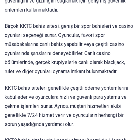
güvenliğini ve gizliliğini sağlamak için gelişmiş güvenlik
önlemleri kullanmaktadır.
Birçok KKTC bahis sitesi, geniş bir spor bahisleri ve casino
oyunları seçeneği sunar. Oyuncular, favori spor
müsabakalarına canlı bahis yapabilir veya çeşitli casino
oyunlarında şanslarını deneyebilirler. Canlı casino
bölümlerinde, gerçek krupiyelerle canlı olarak blackjack,
rulet ve diğer oyunları oynama imkanı bulunmaktadır.
KKTC bahis siteleri genellikle çeşitli ödeme yöntemlerini
kabul eder ve oyunculara hızlı ve güvenli para yatırma ve
çekme işlemleri sunar. Ayrıca, müşteri hizmetleri ekibi
genellikle 7/24 hizmet verir ve oyuncuların herhangi bir
sorun yaşadığında yardımcı olur.