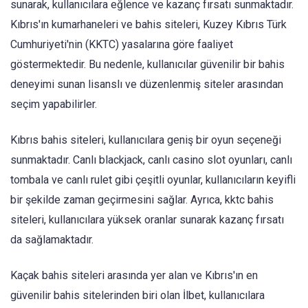
sunarak, kullanıcılara eğlence ve kazanç fırsatı sunmaktadır.
Kıbrıs'ın kumarhaneleri ve bahis siteleri, Kuzey Kıbrıs Türk
Cumhuriyeti'nin (KKTC) yasalarına göre faaliyet
göstermektedir. Bu nedenle, kullanıcılar güvenilir bir bahis
deneyimi sunan lisanslı ve düzenlenmiş siteler arasından
seçim yapabilirler.
Kıbrıs bahis siteleri, kullanıcılara geniş bir oyun seçeneği
sunmaktadır. Canlı blackjack, canlı casino slot oyunları, canlı
tombala ve canlı rulet gibi çeşitli oyunlar, kullanıcıların keyifli
bir şekilde zaman geçirmesini sağlar. Ayrıca, kktc bahis
siteleri, kullanıcılara yüksek oranlar sunarak kazanç fırsatı
da sağlamaktadır.
Kaçak bahis siteleri arasında yer alan ve Kıbrıs'ın en
güvenilir bahis sitelerinden biri olan İlbet, kullanıcılara