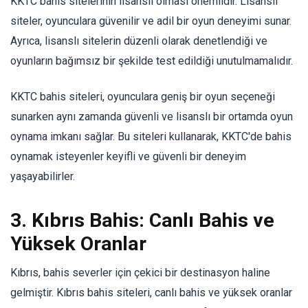
KKTC bahis sitelerinin lisanslı olması önemlidir. Lisanslı
siteler, oyunculara güvenilir ve adil bir oyun deneyimi sunar.
Ayrıca, lisanslı sitelerin düzenli olarak denetlendiği ve
oyunların bağımsız bir şekilde test edildiği unutulmamalıdır.
KKTC bahis siteleri, oyunculara geniş bir oyun seçeneği
sunarken aynı zamanda güvenli ve lisanslı bir ortamda oyun
oynama imkanı sağlar. Bu siteleri kullanarak, KKTC'de bahis
oynamak isteyenler keyifli ve güvenli bir deneyim
yaşayabilirler.
3. Kıbrıs Bahis: Canlı Bahis ve
Yüksek Oranlar
Kıbrıs, bahis severler için çekici bir destinasyon haline
gelmiştir. Kıbrıs bahis siteleri, canlı bahis ve yüksek oranlar