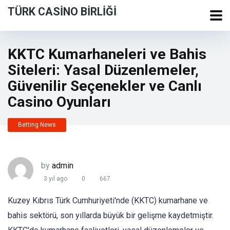
TÜRK CASINO BIRLIĞI
KKTC Kumarhaneleri ve Bahis
Siteleri: Yasal Düzenlemeler,
Güvenilir Seçenekler ve Canlı
Casino Oyunları
Betting News
by
admin
3 yıl ago
0
667
Kuzey Kıbrıs Türk Cumhuriyeti'nde (KKTC) kumarhane ve
bahis sektörü, son yıllarda büyük bir gelişme kaydetmiştir.