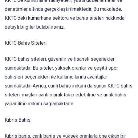
KKTC'de kumarhane faaliyetleri, yasal düzenlemeler ve
denetimler altında gerçekleştirilmektedir. Bu makalede,
KKTC'deki kumarhane sektörü ve bahis siteleri hakkında
detaylı bilgiler bulabilirsiniz.
KKTC Bahis Siteleri
KKTC bahis siteleri, güvenilir ve lisanslı seçenekler
sunmaktadır. Bu siteler, yüksek oranlar ve çeşitli spor
bahisleri seçenekleri ile kullanıcılarına avantajlar
sunmaktadır. Ayrıca, canlı bahis imkanı da sunan KKTC bahis
siteleri, maçları canlı olarak takip edebilme ve anlık bahis
yapabilme imkanı sağlamaktadır.
Kıbrıs Bahis
Kıbrıs bahis, canlı bahis ve yüksek oranlarla öne çıkan bir