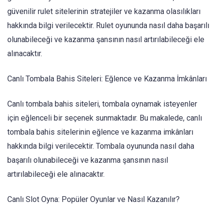
güvenilir rulet sitelerinin stratejiler ve kazanma olasılıkları
hakkında bilgi verilecektir. Rulet oyununda nasıl daha başarılı
olunabileceği ve kazanma şansının nasıl artırılabileceği ele
alınacaktır.
Canlı Tombala Bahis Siteleri: Eğlence ve Kazanma İmkânları
Canlı tombala bahis siteleri, tombala oynamak isteyenler
için eğlenceli bir seçenek sunmaktadır. Bu makalede, canlı
tombala bahis sitelerinin eğlence ve kazanma imkânları
hakkında bilgi verilecektir. Tombala oyununda nasıl daha
başarılı olunabileceği ve kazanma şansının nasıl
artırılabileceği ele alınacaktır.
Canlı Slot Oyna: Popüler Oyunlar ve Nasıl Kazanılır?