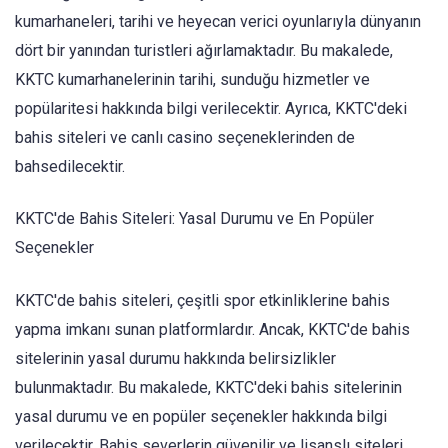
kumarhaneleri, tarihi ve heyecan verici oyunlarıyla dünyanın
dört bir yanından turistleri ağırlamaktadır. Bu makalede,
KKTC kumarhanelerinin tarihi, sunduğu hizmetler ve
popülaritesi hakkında bilgi verilecektir. Ayrıca, KKTC'deki
bahis siteleri ve canlı casino seçeneklerinden de
bahsedilecektir.
KKTC'de Bahis Siteleri: Yasal Durumu ve En Popüler
Seçenekler
KKTC'de bahis siteleri, çeşitli spor etkinliklerine bahis
yapma imkanı sunan platformlardır. Ancak, KKTC'de bahis
sitelerinin yasal durumu hakkında belirsizlikler
bulunmaktadır. Bu makalede, KKTC'deki bahis sitelerinin
yasal durumu ve en popüler seçenekler hakkında bilgi
verilecektir. Bahis severlerin güvenilir ve lisanslı siteleri