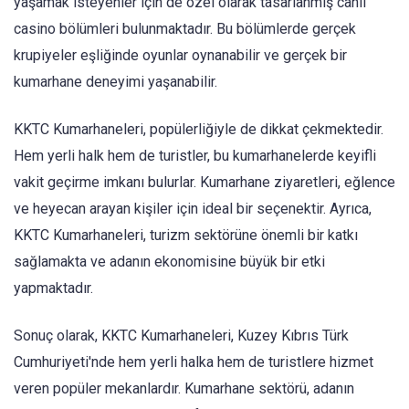
yaşamak isteyenler için de özel olarak tasarlanmış canlı
casino bölümleri bulunmaktadır. Bu bölümlerde gerçek
krupiyeler eşliğinde oyunlar oynanabilir ve gerçek bir
kumarhane deneyimi yaşanabilir.
KKTC Kumarhaneleri, popülerliğiyle de dikkat çekmektedir.
Hem yerli halk hem de turistler, bu kumarhanelerde keyifli
vakit geçirme imkanı bulurlar. Kumarhane ziyaretleri, eğlence
ve heyecan arayan kişiler için ideal bir seçenektir. Ayrıca,
KKTC Kumarhaneleri, turizm sektörüne önemli bir katkı
sağlamakta ve adanın ekonomisine büyük bir etki
yapmaktadır.
Sonuç olarak, KKTC Kumarhaneleri, Kuzey Kıbrıs Türk
Cumhuriyeti'nde hem yerli halka hem de turistlere hizmet
veren popüler mekanlardır. Kumarhane sektörü, adanın