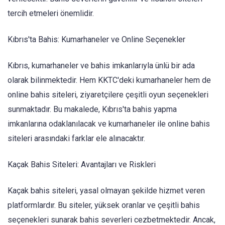
tercih etmeleri önemlidir.
Kıbrıs'ta Bahis: Kumarhaneler ve Online Seçenekler
Kıbrıs, kumarhaneler ve bahis imkanlarıyla ünlü bir ada
olarak bilinmektedir. Hem KKTC'deki kumarhaneler hem de
online bahis siteleri, ziyaretçilere çeşitli oyun seçenekleri
sunmaktadır. Bu makalede, Kıbrıs'ta bahis yapma
imkanlarına odaklanılacak ve kumarhaneler ile online bahis
siteleri arasındaki farklar ele alınacaktır.
Kaçak Bahis Siteleri: Avantajları ve Riskleri
Kaçak bahis siteleri, yasal olmayan şekilde hizmet veren
platformlardır. Bu siteler, yüksek oranlar ve çeşitli bahis
seçenekleri sunarak bahis severleri cezbetmektedir. Ancak,