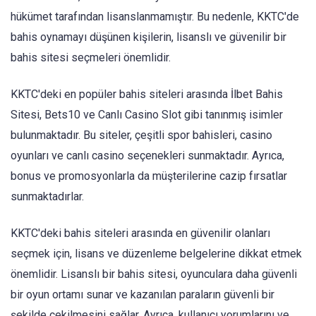
hükümet tarafından lisanslanmamıştır. Bu nedenle, KKTC'de
bahis oynamayı düşünen kişilerin, lisanslı ve güvenilir bir
bahis sitesi seçmeleri önemlidir.
KKTC'deki en popüler bahis siteleri arasında İlbet Bahis
Sitesi, Bets10 ve Canlı Casino Slot gibi tanınmış isimler
bulunmaktadır. Bu siteler, çeşitli spor bahisleri, casino
oyunları ve canlı casino seçenekleri sunmaktadır. Ayrıca,
bonus ve promosyonlarla da müşterilerine cazip fırsatlar
sunmaktadırlar.
KKTC'deki bahis siteleri arasında en güvenilir olanları
seçmek için, lisans ve düzenleme belgelerine dikkat etmek
önemlidir. Lisanslı bir bahis sitesi, oyunculara daha güvenli
bir oyun ortamı sunar ve kazanılan paraların güvenli bir
şekilde çekilmesini sağlar. Ayrıca, kullanıcı yorumlarını ve