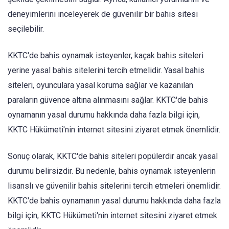
deneyimlerini inceleyerek de güvenilir bir bahis sitesi
seçilebilir.
KKTC'de bahis oynamak isteyenler, kaçak bahis siteleri
yerine yasal bahis sitelerini tercih etmelidir. Yasal bahis
siteleri, oyunculara yasal koruma sağlar ve kazanılan
paraların güvence altına alınmasını sağlar. KKTC'de bahis
oynamanın yasal durumu hakkında daha fazla bilgi için,
KKTC Hükümeti'nin internet sitesini ziyaret etmek önemlidir.
Sonuç olarak, KKTC'de bahis siteleri popülerdir ancak yasal
durumu belirsizdir. Bu nedenle, bahis oynamak isteyenlerin
lisanslı ve güvenilir bahis sitelerini tercih etmeleri önemlidir.
KKTC'de bahis oynamanın yasal durumu hakkında daha fazla
bilgi için, KKTC Hükümeti'nin internet sitesini ziyaret etmek