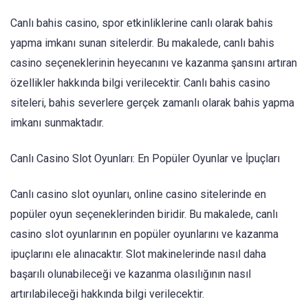
Canlı bahis casino, spor etkinliklerine canlı olarak bahis
yapma imkanı sunan sitelerdir. Bu makalede, canlı bahis
casino seçeneklerinin heyecanını ve kazanma şansını artıran
özellikler hakkında bilgi verilecektir. Canlı bahis casino
siteleri, bahis severlere gerçek zamanlı olarak bahis yapma
imkanı sunmaktadır.
Canlı Casino Slot Oyunları: En Popüler Oyunlar ve İpuçları
Canlı casino slot oyunları, online casino sitelerinde en
popüler oyun seçeneklerinden biridir. Bu makalede, canlı
casino slot oyunlarının en popüler oyunlarını ve kazanma
ipuçlarını ele alınacaktır. Slot makinelerinde nasıl daha
başarılı olunabileceği ve kazanma olasılığının nasıl
artırılabileceği hakkında bilgi verilecektir.