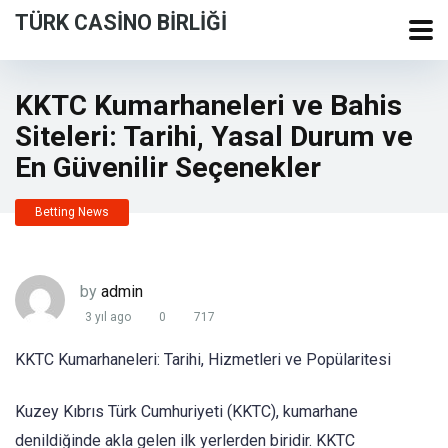
TÜRK CASINO BIRLIĞI
KKTC Kumarhaneleri ve Bahis
Siteleri: Tarihi, Yasal Durum ve
En Güvenilir Seçenekler
Betting News
by
admin
3 yıl ago
0
717
KKTC Kumarhaneleri: Tarihi, Hizmetleri ve Popülaritesi
Kuzey Kıbrıs Türk Cumhuriyeti (KKTC), kumarhane
denildiğinde akla gelen ilk yerlerden biridir. KKTC