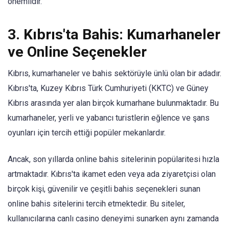
önemlidir.
3. Kıbrıs'ta Bahis: Kumarhaneler
ve Online Seçenekler
Kıbrıs, kumarhaneler ve bahis sektörüyle ünlü olan bir adadır.
Kıbrıs'ta, Kuzey Kıbrıs Türk Cumhuriyeti (KKTC) ve Güney
Kıbrıs arasında yer alan birçok kumarhane bulunmaktadır. Bu
kumarhaneler, yerli ve yabancı turistlerin eğlence ve şans
oyunları için tercih ettiği popüler mekanlardır.
Ancak, son yıllarda online bahis sitelerinin popülaritesi hızla
artmaktadır. Kıbrıs'ta ikamet eden veya ada ziyaretçisi olan
birçok kişi, güvenilir ve çeşitli bahis seçenekleri sunan
online bahis sitelerini tercih etmektedir. Bu siteler,
kullanıcılarına canlı casino deneyimi sunarken aynı zamanda