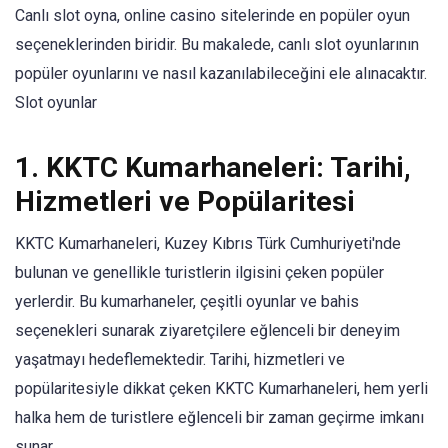
Canlı slot oyna, online casino sitelerinde en popüler oyun
seçeneklerinden biridir. Bu makalede, canlı slot oyunlarının
popüler oyunlarını ve nasıl kazanılabileceğini ele alınacaktır.
Slot oyunlar
1. KKTC Kumarhaneleri: Tarihi,
Hizmetleri ve Popülaritesi
KKTC Kumarhaneleri, Kuzey Kıbrıs Türk Cumhuriyeti'nde
bulunan ve genellikle turistlerin ilgisini çeken popüler
yerlerdir. Bu kumarhaneler, çeşitli oyunlar ve bahis
seçenekleri sunarak ziyaretçilere eğlenceli bir deneyim
yaşatmayı hedeflemektedir. Tarihi, hizmetleri ve
popülaritesiyle dikkat çeken KKTC Kumarhaneleri, hem yerli
halka hem de turistlere eğlenceli bir zaman geçirme imkanı
sunar.