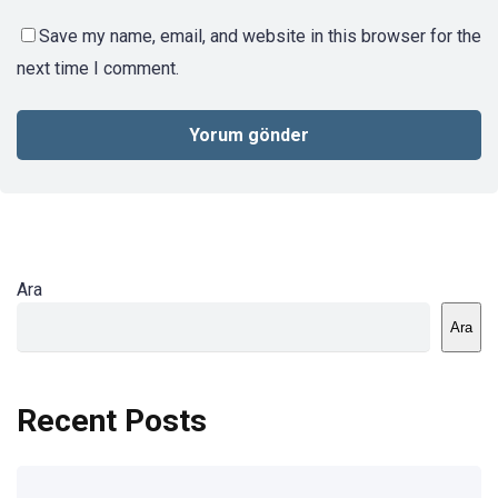
Save my name, email, and website in this browser for the
next time I comment.
Ara
Ara
Recent Posts