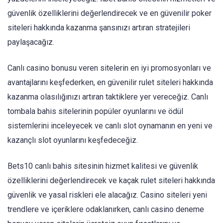
güvenlik özelliklerini değerlendirecek ve en güvenilir poker
siteleri hakkında kazanma şansınızı artıran stratejileri
paylaşacağız.
Canlı casino bonusu veren sitelerin en iyi promosyonları ve
avantajlarını keşfederken, en güvenilir rulet siteleri hakkında
kazanma olasılığınızı artıran taktiklere yer vereceğiz. Canlı
tombala bahis sitelerinin popüler oyunlarını ve ödül
sistemlerini inceleyecek ve canlı slot oynamanın en yeni ve
kazançlı slot oyunlarını keşfedeceğiz.
Bets10 canlı bahis sitesinin hizmet kalitesi ve güvenlik
özelliklerini değerlendirecek ve kaçak rulet siteleri hakkında
güvenlik ve yasal riskleri ele alacağız. Casino siteleri yeni
trendlere ve içeriklere odaklanırken, canlı casino deneme