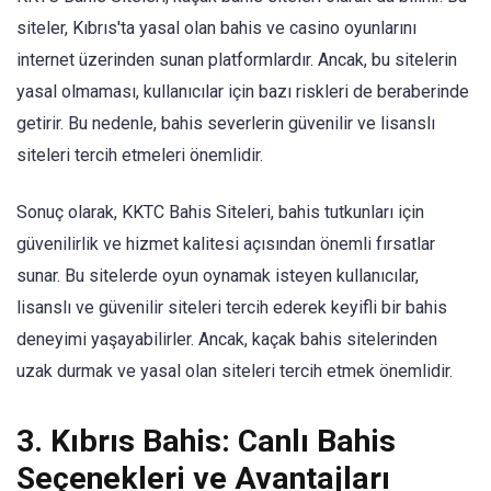
siteler, Kıbrıs'ta yasal olan bahis ve casino oyunlarını
internet üzerinden sunan platformlardır. Ancak, bu sitelerin
yasal olmaması, kullanıcılar için bazı riskleri de beraberinde
getirir. Bu nedenle, bahis severlerin güvenilir ve lisanslı
siteleri tercih etmeleri önemlidir.
Sonuç olarak, KKTC Bahis Siteleri, bahis tutkunları için
güvenilirlik ve hizmet kalitesi açısından önemli fırsatlar
sunar. Bu sitelerde oyun oynamak isteyen kullanıcılar,
lisanslı ve güvenilir siteleri tercih ederek keyifli bir bahis
deneyimi yaşayabilirler. Ancak, kaçak bahis sitelerinden
uzak durmak ve yasal olan siteleri tercih etmek önemlidir.
3. Kıbrıs Bahis: Canlı Bahis
Seçenekleri ve Avantajları