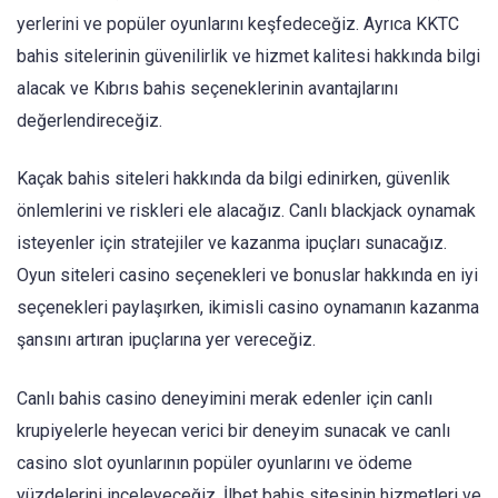
yerlerini ve popüler oyunlarını keşfedeceğiz. Ayrıca KKTC
bahis sitelerinin güvenilirlik ve hizmet kalitesi hakkında bilgi
alacak ve Kıbrıs bahis seçeneklerinin avantajlarını
değerlendireceğiz.
Kaçak bahis siteleri hakkında da bilgi edinirken, güvenlik
önlemlerini ve riskleri ele alacağız. Canlı blackjack oynamak
isteyenler için stratejiler ve kazanma ipuçları sunacağız.
Oyun siteleri casino seçenekleri ve bonuslar hakkında en iyi
seçenekleri paylaşırken, ikimisli casino oynamanın kazanma
şansını artıran ipuçlarına yer vereceğiz.
Canlı bahis casino deneyimini merak edenler için canlı
krupiyelerle heyecan verici bir deneyim sunacak ve canlı
casino slot oyunlarının popüler oyunlarını ve ödeme
yüzdelerini inceleyeceğiz. İlbet bahis sitesinin hizmetleri ve