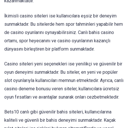
kazanmaktadır.
İkimisli casino siteleri ise kullanıcılara eşsiz bir deneyim
sunmaktadır. Bu sitelerde hem spor tahminleri yapabilir hem
de casino oyunlarını oynayabilirsiniz. Canlı bahis casino
ortamı, spor heyecanını ve casino oyunlarının kazançlı
dünyasını birleştiren bir platform sunmaktadır.
Casino siteleri yeni seçenekleri ise yenilikçi ve güvenilir bir
oyun deneyimi sunmaktadır. Bu siteler, en yeni ve popüler
slot oyunlarıyla kullanıcıları memnun etmektedir. Ayrıca, canlı
casino deneme bonusu veren siteler, kullanıcılara ücretsiz
oyun fırsatları ve avantajlar sunarak onları cezbetmektedir.
Bets10 canlı gibi güvenilir bahis siteleri, kullanıcılarına
kaliteli ve güvenli bir bahis deneyimi sunmaktadır. Kaçak