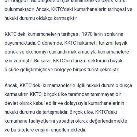
bir bölgedir. Bu bölgede birçok kumarhane ve bahis sitesi
bulunmaktadır. Ancak, KKTC'deki kumarhanelerin tarihçesi ve
hukuki durumu oldukça karmaşıktır.
KKTC'deki kumarhanelerin tarihçesi, 1970'lerin sonlarına
dayanmaktadır. O dönemde, KKTC hükümeti, turizmi teşvik
etmek ve ekonomiyi canlandırmak amacıyla kumarhanelere
izin vermiştir. Bu karar, KKTC'nin turizm sektörünü büyük
ölçüde geliştirmiştir ve bölgeye birçok turist çekmiştir.
Ancak, KKTC'deki kumarhanelerle ilgili hukuki durum oldukça
karmaşıktır. KKTC, birçok ülke tarafından tanınmayan bir
devlet olarak kabul edilir ve dolayısıyla kumarhanelerinin
hukuki durumu da tartışmalıdır. Birçok ülke, KKTC'deki
kumarhane faaliyetlerini yasadışı olarak değerlendirmekte
ve bu sitelere erişimi engellemektedir.