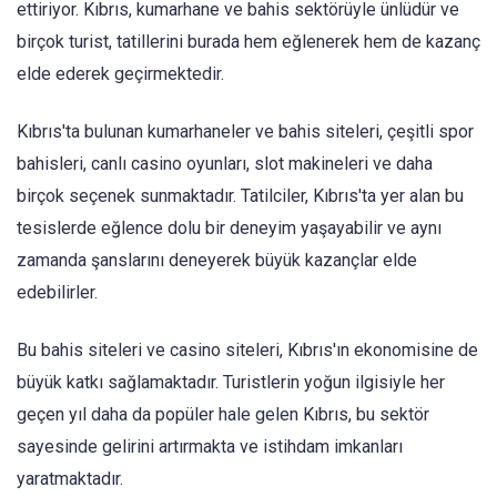
ettiriyor. Kıbrıs, kumarhane ve bahis sektörüyle ünlüdür ve
birçok turist, tatillerini burada hem eğlenerek hem de kazanç
elde ederek geçirmektedir.
Kıbrıs'ta bulunan kumarhaneler ve bahis siteleri, çeşitli spor
bahisleri, canlı casino oyunları, slot makineleri ve daha
birçok seçenek sunmaktadır. Tatilciler, Kıbrıs'ta yer alan bu
tesislerde eğlence dolu bir deneyim yaşayabilir ve aynı
zamanda şanslarını deneyerek büyük kazançlar elde
edebilirler.
Bu bahis siteleri ve casino siteleri, Kıbrıs'ın ekonomisine de
büyük katkı sağlamaktadır. Turistlerin yoğun ilgisiyle her
geçen yıl daha da popüler hale gelen Kıbrıs, bu sektör
sayesinde gelirini artırmakta ve istihdam imkanları
yaratmaktadır.