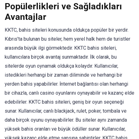
Popülerlikleri ve Sağladıkları
Avantajlar
KKTC, bahis siteleri konusunda oldukça popüler bir yerdir.
Kıbrıs'ta bulunan bu siteler, hem yerel halk hem de turistler
arasında büyük ilgi görmektedir. KKTC bahis siteleri,
kullanıcılara birçok avantaj sunmaktadır. İlk olarak, bu
sitelerde oyun oynamak oldukça kolaydır. Kullanıcılar,
istedikleri herhangi bir zaman diliminde ve herhangi bir
yerden bahis yapabilirler. İnternet bağlantısı olan herhangi
bir cihazla, canlı casino oyunlarını oynayabilir ve kazanç elde
edebilirler. KKTC bahis siteleri, geniş bir oyun seçeneği
sunar. Kullanıcılar, canlı blackjack, rulet, poker, tombala ve
daha birçok oyunu oynayabilirler. Bu siteler aynı zamanda
yüksek bahis oranları ve büyük ödüller sunar. Kullanıcılar,
yüksek kazanç elde etme şansına sahiptirler. KKTC bahis