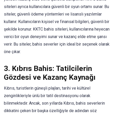
siteleri ayrıca kullanıcılara güvenli bir oyun ortamı sunar. Bu
siteler, güvenli ödeme yöntemleri ve lisanslı yazılımlar
kullanır. Kullanıcıların kişisel ve finansal bilgileri, güvenli bir
şekilde korunur. KKTC bahis siteleri, kullanıcılarına heyecan
verici bir oyun deneyimi sunar ve kazanç elde etme şansı
verir. Bu siteler, bahis severler için ideal bir seçenek olarak
öne çıkar.
3. Kıbrıs Bahis: Tatilcilerin
Gözdesi ve Kazanç Kaynağı
Kıbrıs, turistlerin güneşli plajları, tarihi ve kültürel
zenginlikleriyle ünlü bir tatil destinasyonu olarak
bilinmektedir. Ancak, son yıllarda Kıbrıs, bahis severlerin
dikkatini çeken bir başka özelliğiyle de adından söz