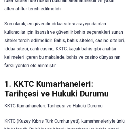
rulet siteleri ise riskleri bulunan alternatiflerdir ve yasal
alternatifler tercih edilmelidir.
Son olarak, en güvenilir iddaa sitesi arayışında olan
kullanıcılar için lisanslı ve güvenilir bahis seçenekleri sunan
siteler tercih edilmelidir. Bahis, bahis siteleri, casino siteleri,
iddaa sitesi, canlı casino, KKTC, kaçak bahis gibi anahtar
kelimeleri içeren bu makalede, bahis ve casino dünyasının
farklı yönleri ele alınmıştır.
1. KKTC Kumarhaneleri:
Tarihçesi ve Hukuki Durumu
KKTC Kumarhaneleri: Tarihçesi ve Hukuki Durumu
KKTC (Kuzey Kıbrıs Türk Cumhuriyeti), kumarhaneleriyle ünlü