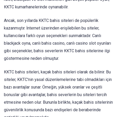
KKTC kumarhanelerinde oynanabilir.
Ancak, son yıllarda KKTC bahis siteleri de popülerlik
kazanmıştır. İnternet üzerinden erişilebilen bu siteler,
kullanıcılara farklı oyun seçenekleri sunmaktadır. Canlı
blackjack oyna, canlı bahis casino, canlı casino slot oyunları
gibi seçenekler, bahis severlerin KKTC bahis sitelerine ilgi
göstermesine neden olmuştur.
KKTC bahis siteleri, kaçak bahis siteleri olarak da bilinir. Bu
siteler, KKTC'nin yasal düzenlemelerine tabi olmadıkları için
bazı avantajlar sunar. Örneğin, yüksek oranlar ve çeşitli
bonuslar gibi avantajlar, bahis severlerin bu siteleri tercih
etmesine neden olur. Bununla birlikte, kaçak bahis sitelerinin
güvenilirlik konusunda bazı endişeleri de beraberinde