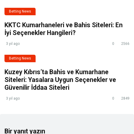
Betting News
KKTC Kumarhaneleri ve Bahis Siteleri: En
İyi Seçenekler Hangileri?
3 yıl ago
0
2566
Betting News
Kuzey Kıbrıs’ta Bahis ve Kumarhane
Siteleri: Yasalara Uygun Seçenekler ve
Güvenilir İddaa Siteleri
3 yıl ago
0
2849
Bir yanıt yazın