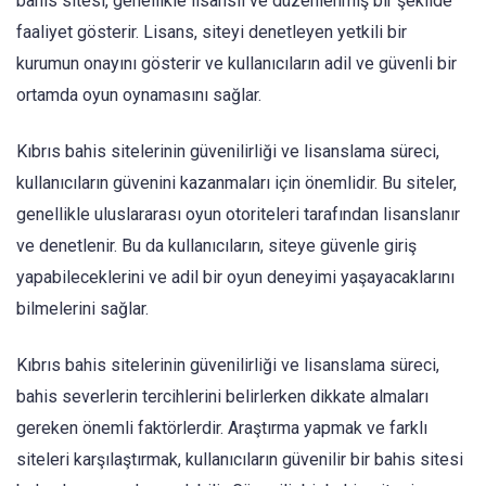
bahis sitesi, genellikle lisanslı ve düzenlenmiş bir şekilde
faaliyet gösterir. Lisans, siteyi denetleyen yetkili bir
kurumun onayını gösterir ve kullanıcıların adil ve güvenli bir
ortamda oyun oynamasını sağlar.
Kıbrıs bahis sitelerinin güvenilirliği ve lisanslama süreci,
kullanıcıların güvenini kazanmaları için önemlidir. Bu siteler,
genellikle uluslararası oyun otoriteleri tarafından lisanslanır
ve denetlenir. Bu da kullanıcıların, siteye güvenle giriş
yapabileceklerini ve adil bir oyun deneyimi yaşayacaklarını
bilmelerini sağlar.
Kıbrıs bahis sitelerinin güvenilirliği ve lisanslama süreci,
bahis severlerin tercihlerini belirlerken dikkate almaları
gereken önemli faktörlerdir. Araştırma yapmak ve farklı
siteleri karşılaştırmak, kullanıcıların güvenilir bir bahis sitesi