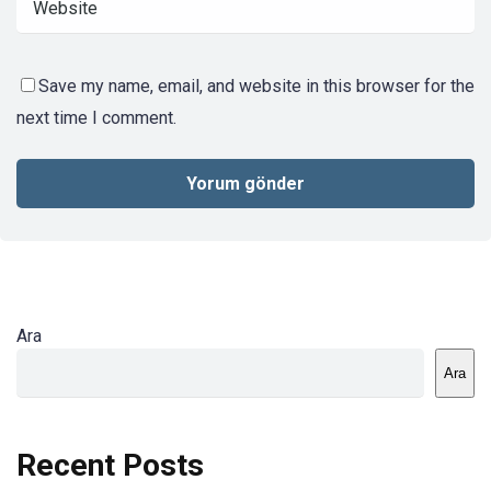
Save my name, email, and website in this browser for the
next time I comment.
Ara
Ara
Recent Posts