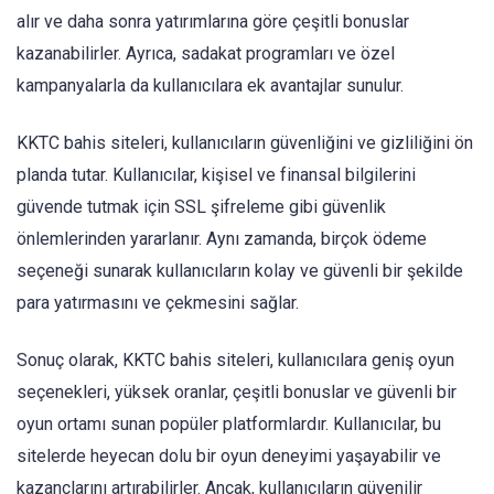
alır ve daha sonra yatırımlarına göre çeşitli bonuslar
kazanabilirler. Ayrıca, sadakat programları ve özel
kampanyalarla da kullanıcılara ek avantajlar sunulur.
KKTC bahis siteleri, kullanıcıların güvenliğini ve gizliliğini ön
planda tutar. Kullanıcılar, kişisel ve finansal bilgilerini
güvende tutmak için SSL şifreleme gibi güvenlik
önlemlerinden yararlanır. Aynı zamanda, birçok ödeme
seçeneği sunarak kullanıcıların kolay ve güvenli bir şekilde
para yatırmasını ve çekmesini sağlar.
Sonuç olarak, KKTC bahis siteleri, kullanıcılara geniş oyun
seçenekleri, yüksek oranlar, çeşitli bonuslar ve güvenli bir
oyun ortamı sunan popüler platformlardır. Kullanıcılar, bu
sitelerde heyecan dolu bir oyun deneyimi yaşayabilir ve
kazançlarını artırabilirler. Ancak, kullanıcıların güvenilir