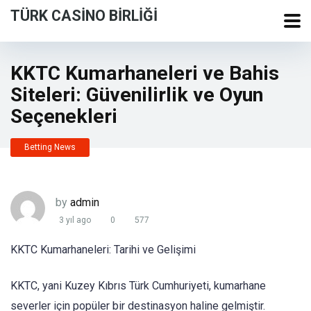
TÜRK CASINO BIRLIĞI
KKTC Kumarhaneleri ve Bahis
Siteleri: Güvenilirlik ve Oyun
Seçenekleri
Betting News
by
admin
3 yıl ago
0
577
KKTC Kumarhaneleri: Tarihi ve Gelişimi
KKTC, yani Kuzey Kıbrıs Türk Cumhuriyeti, kumarhane
severler için popüler bir destinasyon haline gelmiştir.