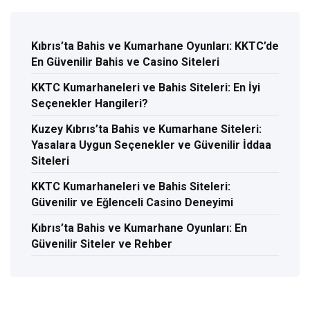
Kıbrıs’ta Bahis ve Kumarhane Oyunları: KKTC’de
En Güvenilir Bahis ve Casino Siteleri
KKTC Kumarhaneleri ve Bahis Siteleri: En İyi
Seçenekler Hangileri?
Kuzey Kıbrıs’ta Bahis ve Kumarhane Siteleri:
Yasalara Uygun Seçenekler ve Güvenilir İddaa
Siteleri
KKTC Kumarhaneleri ve Bahis Siteleri:
Güvenilir ve Eğlenceli Casino Deneyimi
Kıbrıs’ta Bahis ve Kumarhane Oyunları: En
Güvenilir Siteler ve Rehber