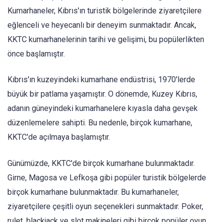
Kumarhaneler, Kıbrıs'ın turistik bölgelerinde ziyaretçilere
eğlenceli ve heyecanlı bir deneyim sunmaktadır. Ancak,
KKTC kumarhanelerinin tarihi ve gelişimi, bu popülerlikten
önce başlamıştır.
Kıbrıs'ın kuzeyindeki kumarhane endüstrisi, 1970'lerde
büyük bir patlama yaşamıştır. O dönemde, Kuzey Kıbrıs,
adanın güneyindeki kumarhanelere kıyasla daha gevşek
düzenlemelere sahipti. Bu nedenle, birçok kumarhane,
KKTC'de açılmaya başlamıştır.
Günümüzde, KKTC'de birçok kumarhane bulunmaktadır.
Girne, Magosa ve Lefkoşa gibi popüler turistik bölgelerde
birçok kumarhane bulunmaktadır. Bu kumarhaneler,
ziyaretçilere çeşitli oyun seçenekleri sunmaktadır. Poker,
rulet, blackjack ve slot makineleri gibi birçok popüler oyun,