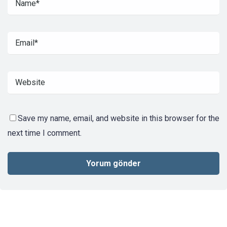
Save my name, email, and website in this browser for the
next time I comment.