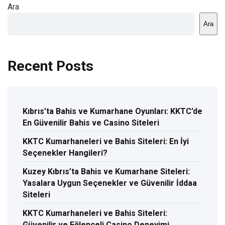
Ara
Ara
Recent Posts
Kıbrıs’ta Bahis ve Kumarhane Oyunları: KKTC’de
En Güvenilir Bahis ve Casino Siteleri
KKTC Kumarhaneleri ve Bahis Siteleri: En İyi
Seçenekler Hangileri?
Kuzey Kıbrıs’ta Bahis ve Kumarhane Siteleri:
Yasalara Uygun Seçenekler ve Güvenilir İddaa
Siteleri
KKTC Kumarhaneleri ve Bahis Siteleri:
Güvenilir ve Eğlenceli Casino Deneyimi