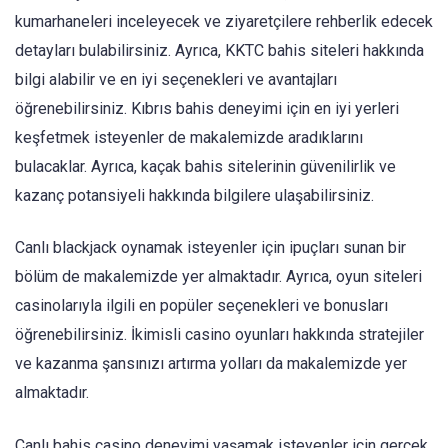
kumarhaneleri inceleyecek ve ziyaretçilere rehberlik edecek
detayları bulabilirsiniz. Ayrıca, KKTC bahis siteleri hakkında
bilgi alabilir ve en iyi seçenekleri ve avantajları
öğrenebilirsiniz. Kıbrıs bahis deneyimi için en iyi yerleri
keşfetmek isteyenler de makalemizde aradıklarını
bulacaklar. Ayrıca, kaçak bahis sitelerinin güvenilirlik ve
kazanç potansiyeli hakkında bilgilere ulaşabilirsiniz.
Canlı blackjack oynamak isteyenler için ipuçları sunan bir
bölüm de makalemizde yer almaktadır. Ayrıca, oyun siteleri
casinolarıyla ilgili en popüler seçenekleri ve bonusları
öğrenebilirsiniz. İkimisli casino oyunları hakkında stratejiler
ve kazanma şansınızı artırma yolları da makalemizde yer
almaktadır.
Canlı bahis casino deneyimi yaşamak isteyenler için gerçek