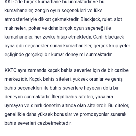
KKTC'de birçok kumarhane bulunmaktadır ve bu
kumarhaneler, zengin oyun seçenekleri ve lüks
atmosferleriyle dikkat çekmektedir. Blackjack, rulet, slot
makineleri, poker ve daha birçok oyun seçeneği ile
kumarhaneler, her zevke hitap etmektedir. Canlı blackjack
oyna gibi seçenekler sunan kumarhaneler, gerçek krupiyeler
eşliğinde gerçekçi bir kumar deneyimi sunmaktadır.
KKTC aynı zamanda kaçak bahis severler için de bir cazibe
merkezidir. Kaçak bahis siteleri, yüksek oranlar ve geniş
bahis seçenekleri ile bahis severlere heyecan dolu bir
deneyim sunmaktadır. İllegal bahis siteleri, yasalara
uymayan ve sınırlı denetim altında olan sitelerdir. Bu siteler,
genellikle daha yüksek bonuslar ve promosyonlar sunarak
bahis severleri cezbetmektedir.