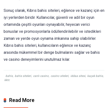
Sonuç olarak, Kıbrıs bahis siteleri, eğlence ve kazanç için en
iyi yerlerden biridir. Kullanıcılar, güvenli ve adil bir oyun
ortamında çeşitli oyunları oynayabilir, heyecan verici
bonuslar ve promosyonlarla ödüllendirilebilir ve istedikleri
zaman ve yerde oyun oynama imkanına sahip olabilirler.
Kıbrıs bahis siteleri, kullanıcıların eğlence ve kazanç
arasında mükemmel bir denge bulmalarını sağlar ve bahis
ve casino deneyimlerini unutulmaz kılar.
bahis
,
bahis siteleri
,
canlı casino
,
casino siteleri
,
iddaa sitesi
,
kaçak bahis
,
kktc
Read More