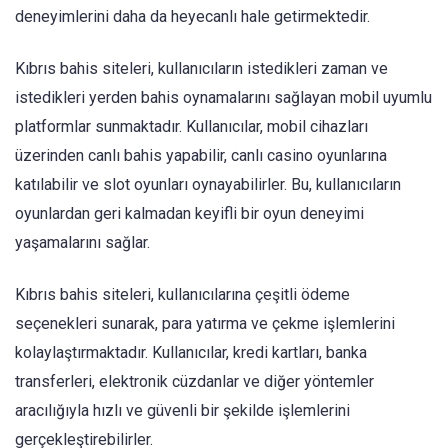
deneyimlerini daha da heyecanlı hale getirmektedir.
Kıbrıs bahis siteleri, kullanıcıların istedikleri zaman ve
istedikleri yerden bahis oynamalarını sağlayan mobil uyumlu
platformlar sunmaktadır. Kullanıcılar, mobil cihazları
üzerinden canlı bahis yapabilir, canlı casino oyunlarına
katılabilir ve slot oyunları oynayabilirler. Bu, kullanıcıların
oyunlardan geri kalmadan keyifli bir oyun deneyimi
yaşamalarını sağlar.
Kıbrıs bahis siteleri, kullanıcılarına çeşitli ödeme
seçenekleri sunarak, para yatırma ve çekme işlemlerini
kolaylaştırmaktadır. Kullanıcılar, kredi kartları, banka
transferleri, elektronik cüzdanlar ve diğer yöntemler
aracılığıyla hızlı ve güvenli bir şekilde işlemlerini
gerçekleştirebilirler.