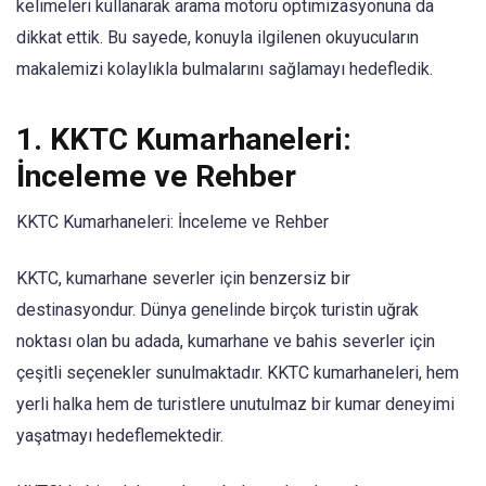
kelimeleri kullanarak arama motoru optimizasyonuna da
dikkat ettik. Bu sayede, konuyla ilgilenen okuyucuların
makalemizi kolaylıkla bulmalarını sağlamayı hedefledik.
1. KKTC Kumarhaneleri:
İnceleme ve Rehber
KKTC Kumarhaneleri: İnceleme ve Rehber
KKTC, kumarhane severler için benzersiz bir
destinasyondur. Dünya genelinde birçok turistin uğrak
noktası olan bu adada, kumarhane ve bahis severler için
çeşitli seçenekler sunulmaktadır. KKTC kumarhaneleri, hem
yerli halka hem de turistlere unutulmaz bir kumar deneyimi
yaşatmayı hedeflemektedir.