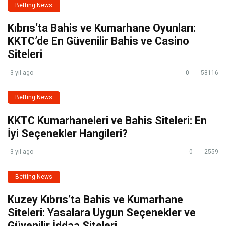
Betting News
Kıbrıs’ta Bahis ve Kumarhane Oyunları:
KKTC’de En Güvenilir Bahis ve Casino
Siteleri
3 yıl ago
0
58116
Betting News
KKTC Kumarhaneleri ve Bahis Siteleri: En
İyi Seçenekler Hangileri?
3 yıl ago
0
2559
Betting News
Kuzey Kıbrıs’ta Bahis ve Kumarhane
Siteleri: Yasalara Uygun Seçenekler ve
Güvenilir İddaa Siteleri