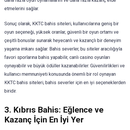
daha fazla oyun oynamalarını ve daha fazla kazanç elde
etmelerini sağlar.
Sonuç olarak, KKTC bahis siteleri, kullanıcılarına geniş bir
oyun seçeneği, yüksek oranlar, güvenli bir oyun ortamı ve
çeşitli bonuslar sunarak heyecanlı ve kazançlı bir deneyim
yaşama imkanı sağlar. Bahis severler, bu siteler aracılığıyla
favori sporlarına bahis yapabilir, canlı casino oyunları
oynayabilir ve büyük ödüller kazanabilirler. Güvenilirlikleri ve
kullanıcı memnuniyeti konusunda önemli bir rol oynayan
KKTC bahis siteleri, bahis severler için en iyi seçeneklerden
biridir.
3. Kıbrıs Bahis: Eğlence ve
Kazanç İçin En İyi Yer