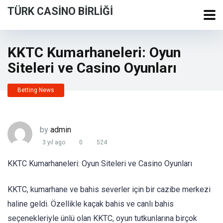
TÜRK CASINO BIRLIĞI
KKTC Kumarhaneleri: Oyun
Siteleri ve Casino Oyunları
Betting News
by
admin
3 yıl ago
0
524
KKTC Kumarhaneleri: Oyun Siteleri ve Casino Oyunları
KKTC, kumarhane ve bahis severler için bir cazibe merkezi
haline geldi. Özellikle kaçak bahis ve canlı bahis
seçenekleriyle ünlü olan KKTC, oyun tutkunlarına birçok