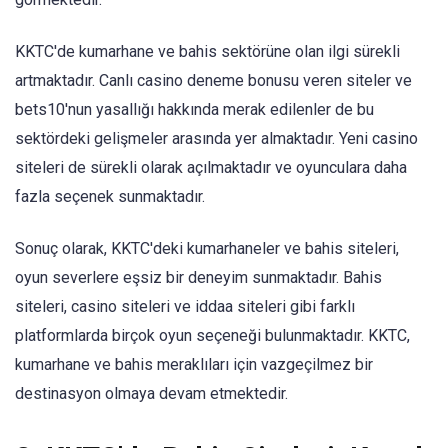
KKTC'de kumarhane ve bahis sektörüne olan ilgi sürekli
artmaktadır. Canlı casino deneme bonusu veren siteler ve
bets10'nun yasallığı hakkında merak edilenler de bu
sektördeki gelişmeler arasında yer almaktadır. Yeni casino
siteleri de sürekli olarak açılmaktadır ve oyunculara daha
fazla seçenek sunmaktadır.
Sonuç olarak, KKTC'deki kumarhaneler ve bahis siteleri,
oyun severlere eşsiz bir deneyim sunmaktadır. Bahis
siteleri, casino siteleri ve iddaa siteleri gibi farklı
platformlarda birçok oyun seçeneği bulunmaktadır. KKTC,
kumarhane ve bahis meraklıları için vazgeçilmez bir
destinasyon olmaya devam etmektedir.