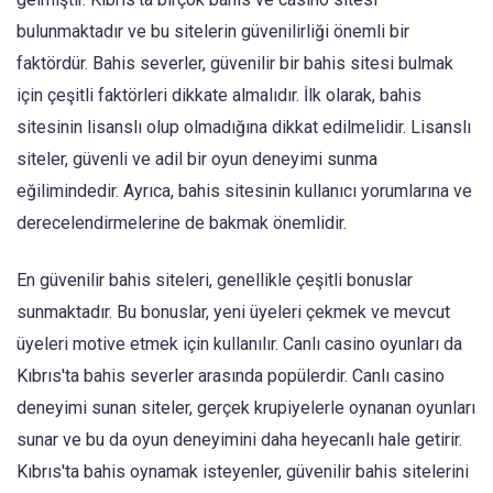
bulunmaktadır ve bu sitelerin güvenilirliği önemli bir
faktördür. Bahis severler, güvenilir bir bahis sitesi bulmak
için çeşitli faktörleri dikkate almalıdır. İlk olarak, bahis
sitesinin lisanslı olup olmadığına dikkat edilmelidir. Lisanslı
siteler, güvenli ve adil bir oyun deneyimi sunma
eğilimindedir. Ayrıca, bahis sitesinin kullanıcı yorumlarına ve
derecelendirmelerine de bakmak önemlidir.
En güvenilir bahis siteleri, genellikle çeşitli bonuslar
sunmaktadır. Bu bonuslar, yeni üyeleri çekmek ve mevcut
üyeleri motive etmek için kullanılır. Canlı casino oyunları da
Kıbrıs'ta bahis severler arasında popülerdir. Canlı casino
deneyimi sunan siteler, gerçek krupiyelerle oynanan oyunları
sunar ve bu da oyun deneyimini daha heyecanlı hale getirir.
Kıbrıs'ta bahis oynamak isteyenler, güvenilir bahis sitelerini