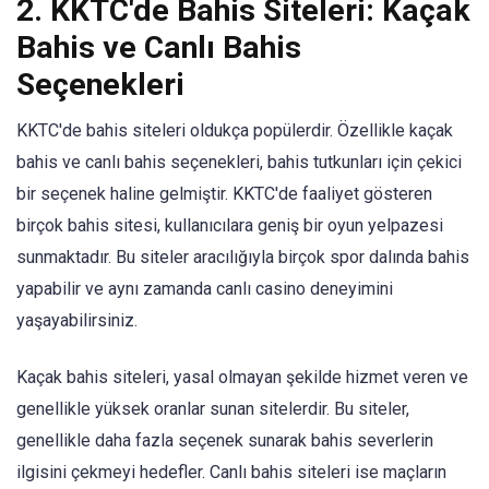
2. KKTC'de Bahis Siteleri: Kaçak
Bahis ve Canlı Bahis
Seçenekleri
KKTC'de bahis siteleri oldukça popülerdir. Özellikle kaçak
bahis ve canlı bahis seçenekleri, bahis tutkunları için çekici
bir seçenek haline gelmiştir. KKTC'de faaliyet gösteren
birçok bahis sitesi, kullanıcılara geniş bir oyun yelpazesi
sunmaktadır. Bu siteler aracılığıyla birçok spor dalında bahis
yapabilir ve aynı zamanda canlı casino deneyimini
yaşayabilirsiniz.
Kaçak bahis siteleri, yasal olmayan şekilde hizmet veren ve
genellikle yüksek oranlar sunan sitelerdir. Bu siteler,
genellikle daha fazla seçenek sunarak bahis severlerin
ilgisini çekmeyi hedefler. Canlı bahis siteleri ise maçların