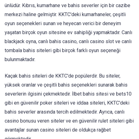
ünlüdür. Kıbrıs, kumarhane ve bahis severler için bir cazibe
merkezi haline gelmiştir. KKTC'deki kumarhaneler, çeşitli
oyun seçenekleri sunan ve heyecan verici bir deneyim
yaşatan birçok oyun sitesine ev sahipliği yapmaktadır. Canlı
blackjack oyna, canlı bahis casino, canlı casino slot ve canlı
tombala bahis siteleri gibi birçok farklı oyun seçeneği
bulunmaktadır.
Kaçak bahis siteleri de KKTC'de popülerdir. Bu siteler,
yüksek oranlar ve çeşitli bahis seçenekleri sunarak bahis
severlerin ilgisini çekmektedir. İlbet bahis sitesi ve bets10
gibi en güvenilir poker siteleri ve iddaa siteleri, KKTC'deki
bahis severler arasında tercih edilmektedir. Ayrıca, canlı
casino bonusu veren siteler ve en güvenilir rulet siteleri gibi
avantajlar sunan casino siteleri de oldukça rağbet
görmektedir.