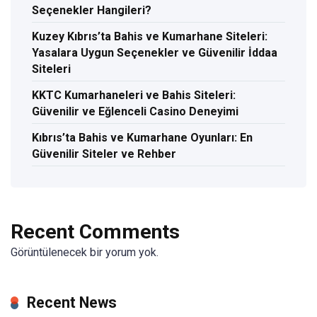
Seçenekler Hangileri?
Kuzey Kıbrıs’ta Bahis ve Kumarhane Siteleri:
Yasalara Uygun Seçenekler ve Güvenilir İddaa
Siteleri
KKTC Kumarhaneleri ve Bahis Siteleri:
Güvenilir ve Eğlenceli Casino Deneyimi
Kıbrıs’ta Bahis ve Kumarhane Oyunları: En
Güvenilir Siteler ve Rehber
Recent Comments
Görüntülenecek bir yorum yok.
Recent News