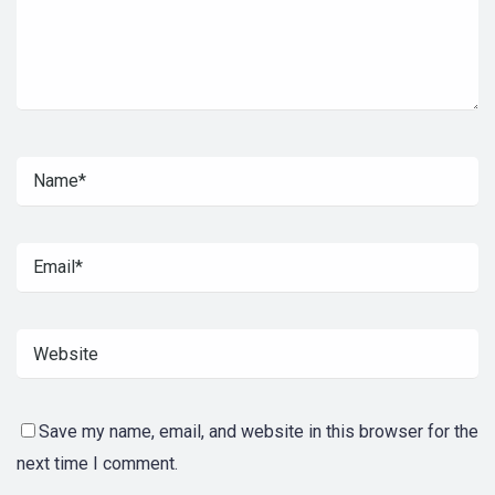
Save my name, email, and website in this browser for the
next time I comment.