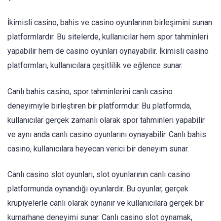
İkimisli casino, bahis ve casino oyunlarının birleşimini sunan
platformlardır. Bu sitelerde, kullanıcılar hem spor tahminleri
yapabilir hem de casino oyunları oynayabilir. İkimisli casino
platformları, kullanıcılara çeşitlilik ve eğlence sunar.
Canlı bahis casino, spor tahminlerini canlı casino
deneyimiyle birleştiren bir platformdur. Bu platformda,
kullanıcılar gerçek zamanlı olarak spor tahminleri yapabilir
ve aynı anda canlı casino oyunlarını oynayabilir. Canlı bahis
casino, kullanıcılara heyecan verici bir deneyim sunar.
Canlı casino slot oyunları, slot oyunlarının canlı casino
platformunda oynandığı oyunlardır. Bu oyunlar, gerçek
krupiyelerle canlı olarak oynanır ve kullanıcılara gerçek bir
kumarhane deneyimi sunar. Canlı casino slot oynamak,