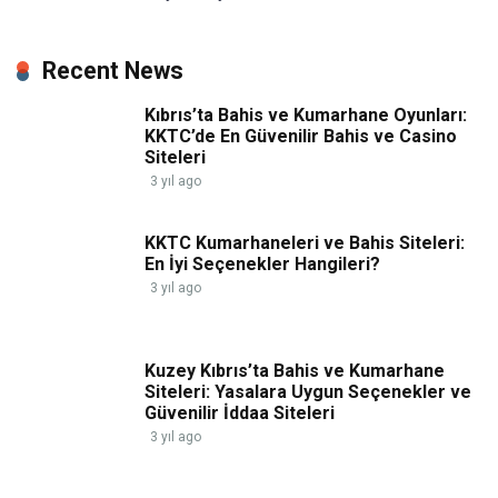
Recent News
Kıbrıs’ta Bahis ve Kumarhane Oyunları:
KKTC’de En Güvenilir Bahis ve Casino
Siteleri
3 yıl ago
KKTC Kumarhaneleri ve Bahis Siteleri:
En İyi Seçenekler Hangileri?
3 yıl ago
Kuzey Kıbrıs’ta Bahis ve Kumarhane
Siteleri: Yasalara Uygun Seçenekler ve
Güvenilir İddaa Siteleri
3 yıl ago