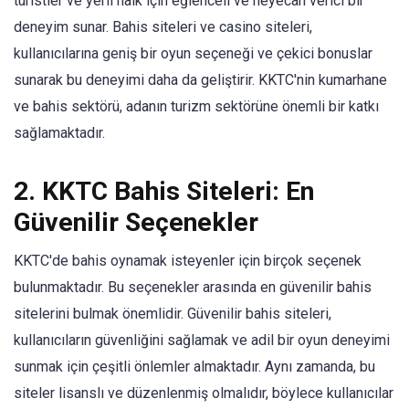
turistler ve yerli halk için eğlenceli ve heyecan verici bir
deneyim sunar. Bahis siteleri ve casino siteleri,
kullanıcılarına geniş bir oyun seçeneği ve çekici bonuslar
sunarak bu deneyimi daha da geliştirir. KKTC'nin kumarhane
ve bahis sektörü, adanın turizm sektörüne önemli bir katkı
sağlamaktadır.
2. KKTC Bahis Siteleri: En
Güvenilir Seçenekler
KKTC'de bahis oynamak isteyenler için birçok seçenek
bulunmaktadır. Bu seçenekler arasında en güvenilir bahis
sitelerini bulmak önemlidir. Güvenilir bahis siteleri,
kullanıcıların güvenliğini sağlamak ve adil bir oyun deneyimi
sunmak için çeşitli önlemler almaktadır. Aynı zamanda, bu
siteler lisanslı ve düzenlenmiş olmalıdır, böylece kullanıcılar