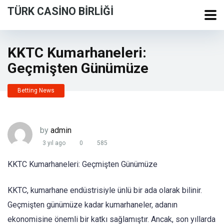
TÜRK CASINO BIRLIĞI
KKTC Kumarhaneleri:
Geçmişten Günümüze
Betting News
by
admin
3 yıl ago
0
585
KKTC Kumarhaneleri: Geçmişten Günümüze
KKTC, kumarhane endüstrisiyle ünlü bir ada olarak bilinir.
Geçmişten günümüze kadar kumarhaneler, adanın
ekonomisine önemli bir katkı sağlamıştır. Ancak, son yıllarda