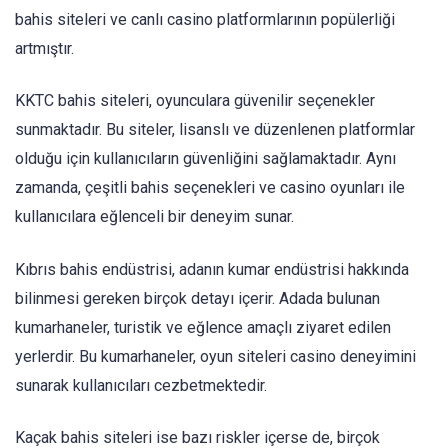
bahis siteleri ve canlı casino platformlarının popülerliği
artmıştır.
KKTC bahis siteleri, oyunculara güvenilir seçenekler
sunmaktadır. Bu siteler, lisanslı ve düzenlenen platformlar
olduğu için kullanıcıların güvenliğini sağlamaktadır. Aynı
zamanda, çeşitli bahis seçenekleri ve casino oyunları ile
kullanıcılara eğlenceli bir deneyim sunar.
Kıbrıs bahis endüstrisi, adanın kumar endüstrisi hakkında
bilinmesi gereken birçok detayı içerir. Adada bulunan
kumarhaneler, turistik ve eğlence amaçlı ziyaret edilen
yerlerdir. Bu kumarhaneler, oyun siteleri casino deneyimini
sunarak kullanıcıları cezbetmektedir.
Kaçak bahis siteleri ise bazı riskler içerse de, birçok