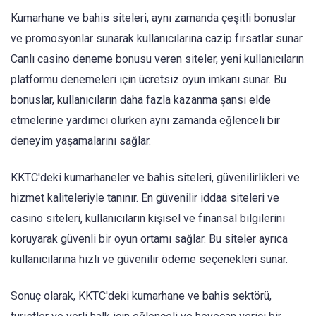
Kumarhane ve bahis siteleri, aynı zamanda çeşitli bonuslar
ve promosyonlar sunarak kullanıcılarına cazip fırsatlar sunar.
Canlı casino deneme bonusu veren siteler, yeni kullanıcıların
platformu denemeleri için ücretsiz oyun imkanı sunar. Bu
bonuslar, kullanıcıların daha fazla kazanma şansı elde
etmelerine yardımcı olurken aynı zamanda eğlenceli bir
deneyim yaşamalarını sağlar.
KKTC'deki kumarhaneler ve bahis siteleri, güvenilirlikleri ve
hizmet kaliteleriyle tanınır. En güvenilir iddaa siteleri ve
casino siteleri, kullanıcıların kişisel ve finansal bilgilerini
koruyarak güvenli bir oyun ortamı sağlar. Bu siteler ayrıca
kullanıcılarına hızlı ve güvenilir ödeme seçenekleri sunar.
Sonuç olarak, KKTC'deki kumarhane ve bahis sektörü,