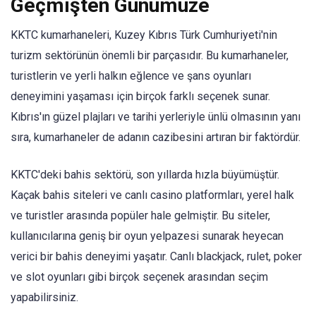
Geçmişten Günümüze
KKTC kumarhaneleri, Kuzey Kıbrıs Türk Cumhuriyeti'nin
turizm sektörünün önemli bir parçasıdır. Bu kumarhaneler,
turistlerin ve yerli halkın eğlence ve şans oyunları
deneyimini yaşaması için birçok farklı seçenek sunar.
Kıbrıs'ın güzel plajları ve tarihi yerleriyle ünlü olmasının yanı
sıra, kumarhaneler de adanın cazibesini artıran bir faktördür.
KKTC'deki bahis sektörü, son yıllarda hızla büyümüştür.
Kaçak bahis siteleri ve canlı casino platformları, yerel halk
ve turistler arasında popüler hale gelmiştir. Bu siteler,
kullanıcılarına geniş bir oyun yelpazesi sunarak heyecan
verici bir bahis deneyimi yaşatır. Canlı blackjack, rulet, poker
ve slot oyunları gibi birçok seçenek arasından seçim
yapabilirsiniz.