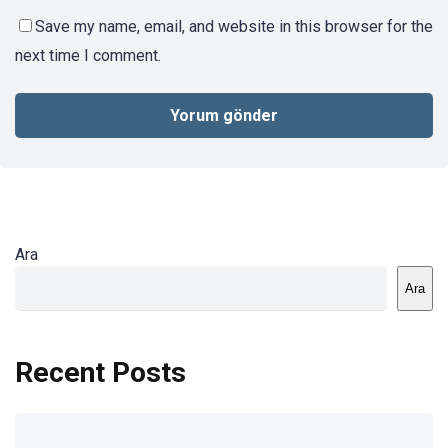
Save my name, email, and website in this browser for the
next time I comment.
Ara
Ara
Recent Posts