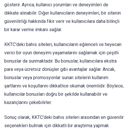
gösterir. Ayrıca, kullanıcı yorumları ve deneyimleri de
dikkate alınabilir. Diğer kullanıcıların deneyimleri, bir sitenin
güvenilirliği hakkında fikir verir ve kullanıcılara daha bilinçli
bir karar verme imkanı sağlar.
KKTC'deki bahis siteleri, kullanıcıların eğlenceli ve heyecan
verici bir oyun deneyimi yaşamalarını sağlamak için çeşitli
bonuslar da sunmaktadır. Bu bonuslar, kullanıcılara ekstra
para veya ücretsiz dönüşler gibi avantajlar sağlar. Ancak,
bonuslar veya promosyonlar sunan sitelerin kullanım
şartlarını ve koşullarını dikkatlice okumak önemlidir. Böylece,
kullanıcılar bonusları doğru bir şekilde kullanabilir ve
kazançlarını çekebilirler.
Sonuç olarak, KKTC'deki bahis siteleri arasından en güvenilir
seçenekleri bulmak için dikkatli bir araştırma yapmak