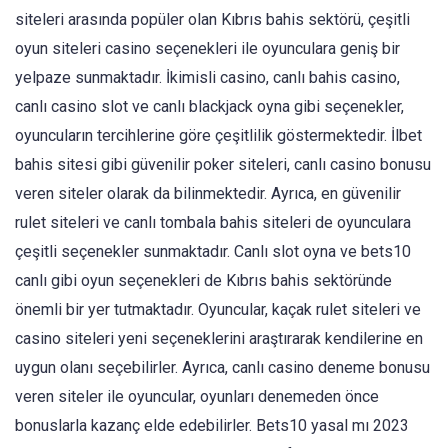
siteleri arasında popüler olan Kıbrıs bahis sektörü, çeşitli
oyun siteleri casino seçenekleri ile oyunculara geniş bir
yelpaze sunmaktadır. İkimisli casino, canlı bahis casino,
canlı casino slot ve canlı blackjack oyna gibi seçenekler,
oyuncuların tercihlerine göre çeşitlilik göstermektedir. İlbet
bahis sitesi gibi güvenilir poker siteleri, canlı casino bonusu
veren siteler olarak da bilinmektedir. Ayrıca, en güvenilir
rulet siteleri ve canlı tombala bahis siteleri de oyunculara
çeşitli seçenekler sunmaktadır. Canlı slot oyna ve bets10
canlı gibi oyun seçenekleri de Kıbrıs bahis sektöründe
önemli bir yer tutmaktadır. Oyuncular, kaçak rulet siteleri ve
casino siteleri yeni seçeneklerini araştırarak kendilerine en
uygun olanı seçebilirler. Ayrıca, canlı casino deneme bonusu
veren siteler ile oyuncular, oyunları denemeden önce
bonuslarla kazanç elde edebilirler. Bets10 yasal mı 2023