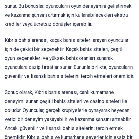
sunar. Bu bonuslar, oyuncuların oyun deneyimini geliştirmek
ve kazanma şansını artırmak için kullanabilecekleri ekstra
krediler veya ücretsiz dönüşler içerebilir.
Kıbrıs bahis arenası, kaçak bahis siteleri arayan oyuncular
için de çekici bir seçenektir. Kaçak bahis siteleri, çeşitli
oyun seçenekleri ve yüksek bahis oranları sunarak
oyunculara cazip fırsatlar sunar. Bununla birlikte, oyuncuların
güvenilir ve lisanslı bahis sitelerini tercih etmeleri önemlidir.
Sonuç olarak, Kıbrıs bahis arenası, canlı kumarhane
deneyimi sunan çeşitli bahis siteleri ve casino siteleri ile
doludur. Oyuncular, gerçek krupiyelerle oynayarak heyecan
verici bir deneyim yaşayabilir ve kazanma şansını artırabilir.
Ancak, güvenilir ve lisanslı bahis sitelerini tercih etmek
önemlidir. Kıbrıs, bahis ve kumarhane severler için eşsiz bir