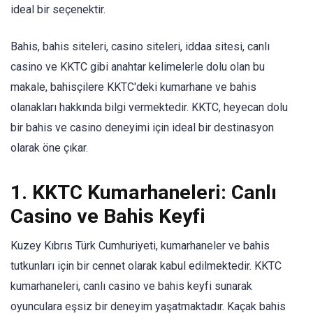
ideal bir seçenektir.
Bahis, bahis siteleri, casino siteleri, iddaa sitesi, canlı
casino ve KKTC gibi anahtar kelimelerle dolu olan bu
makale, bahisçilere KKTC'deki kumarhane ve bahis
olanakları hakkında bilgi vermektedir. KKTC, heyecan dolu
bir bahis ve casino deneyimi için ideal bir destinasyon
olarak öne çıkar.
1. KKTC Kumarhaneleri: Canlı
Casino ve Bahis Keyfi
Kuzey Kıbrıs Türk Cumhuriyeti, kumarhaneler ve bahis
tutkunları için bir cennet olarak kabul edilmektedir. KKTC
kumarhaneleri, canlı casino ve bahis keyfi sunarak
oyunculara eşsiz bir deneyim yaşatmaktadır. Kaçak bahis