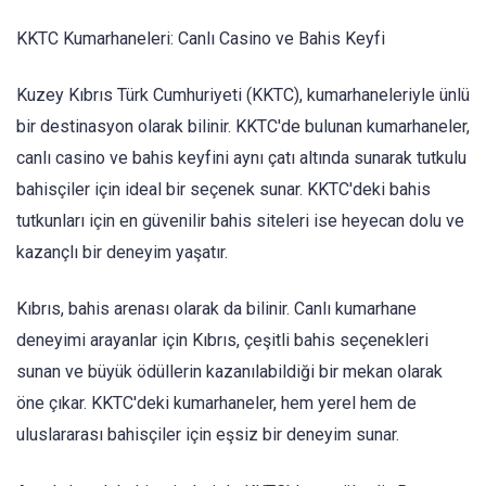
KKTC Kumarhaneleri: Canlı Casino ve Bahis Keyfi
Kuzey Kıbrıs Türk Cumhuriyeti (KKTC), kumarhaneleriyle ünlü
bir destinasyon olarak bilinir. KKTC'de bulunan kumarhaneler,
canlı casino ve bahis keyfini aynı çatı altında sunarak tutkulu
bahisçiler için ideal bir seçenek sunar. KKTC'deki bahis
tutkunları için en güvenilir bahis siteleri ise heyecan dolu ve
kazançlı bir deneyim yaşatır.
Kıbrıs, bahis arenası olarak da bilinir. Canlı kumarhane
deneyimi arayanlar için Kıbrıs, çeşitli bahis seçenekleri
sunan ve büyük ödüllerin kazanılabildiği bir mekan olarak
öne çıkar. KKTC'deki kumarhaneler, hem yerel hem de
uluslararası bahisçiler için eşsiz bir deneyim sunar.