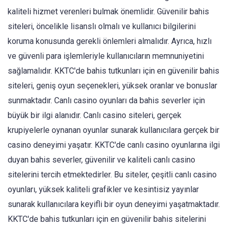
kaliteli hizmet verenleri bulmak önemlidir. Güvenilir bahis
siteleri, öncelikle lisanslı olmalı ve kullanıcı bilgilerini
koruma konusunda gerekli önlemleri almalıdır. Ayrıca, hızlı
ve güvenli para işlemleriyle kullanıcıların memnuniyetini
sağlamalıdır. KKTC'de bahis tutkunları için en güvenilir bahis
siteleri, geniş oyun seçenekleri, yüksek oranlar ve bonuslar
sunmaktadır. Canlı casino oyunları da bahis severler için
büyük bir ilgi alanıdır. Canlı casino siteleri, gerçek
krupiyelerle oynanan oyunlar sunarak kullanıcılara gerçek bir
casino deneyimi yaşatır. KKTC'de canlı casino oyunlarına ilgi
duyan bahis severler, güvenilir ve kaliteli canlı casino
sitelerini tercih etmektedirler. Bu siteler, çeşitli canlı casino
oyunları, yüksek kaliteli grafikler ve kesintisiz yayınlar
sunarak kullanıcılara keyifli bir oyun deneyimi yaşatmaktadır.
KKTC'de bahis tutkunları için en güvenilir bahis sitelerini