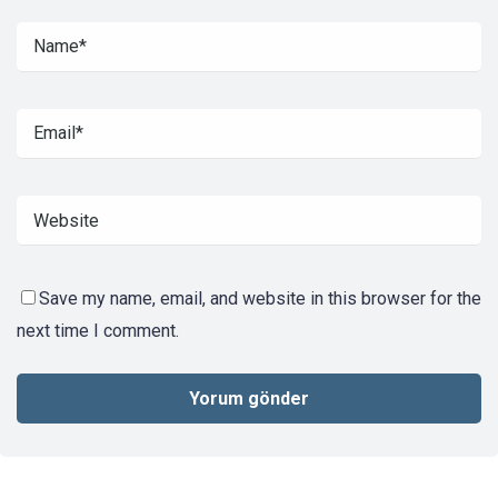
Save my name, email, and website in this browser for the
next time I comment.