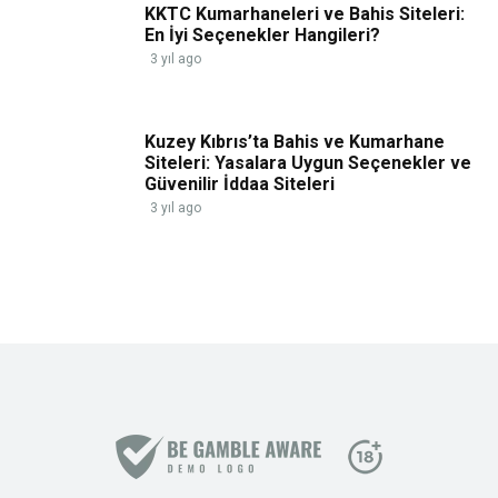
KKTC Kumarhaneleri ve Bahis Siteleri:
En İyi Seçenekler Hangileri?
3 yıl ago
Kuzey Kıbrıs’ta Bahis ve Kumarhane
Siteleri: Yasalara Uygun Seçenekler ve
Güvenilir İddaa Siteleri
3 yıl ago