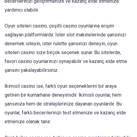
becerilerinizi geliştirmenize ve kazanç elde etmenize
yardımcı olabilir.
Oyun siteleri casino, çeşitli casino oyunlarına erişim
sağlayan platformlardır. İster slot makinelerinde şansınızı
denemek isteyin, ister rulette şansınızı deneyin, oyun
siteleri casino size birçok seçenek sunar. Bu sitelerde,
favori casino oyunlarınızı oynayabilir ve kazanç elde etme
şansını yakalayabilirsiniz.
İkimisli casino ise, farklı oyun seçeneklerini bir araya
getiren bir kumarhane deneyimidir. İkimisli oyunlar, hem
şansınıza hem de stratejilerinize dayanan oyunlardır. Bu
oyunlar, farklı becerilerinizi test etmenize ve kazanç elde
etmenize olanak tanır.