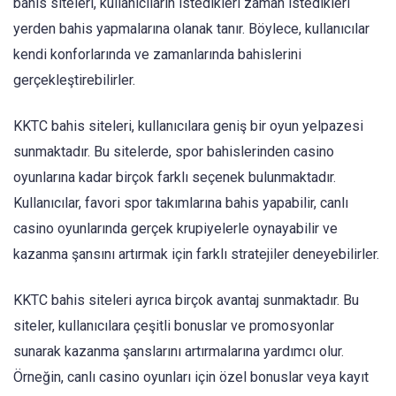
bahis siteleri, kullanıcıların istedikleri zaman istedikleri
yerden bahis yapmalarına olanak tanır. Böylece, kullanıcılar
kendi konforlarında ve zamanlarında bahislerini
gerçekleştirebilirler.
KKTC bahis siteleri, kullanıcılara geniş bir oyun yelpazesi
sunmaktadır. Bu sitelerde, spor bahislerinden casino
oyunlarına kadar birçok farklı seçenek bulunmaktadır.
Kullanıcılar, favori spor takımlarına bahis yapabilir, canlı
casino oyunlarında gerçek krupiyelerle oynayabilir ve
kazanma şansını artırmak için farklı stratejiler deneyebilirler.
KKTC bahis siteleri ayrıca birçok avantaj sunmaktadır. Bu
siteler, kullanıcılara çeşitli bonuslar ve promosyonlar
sunarak kazanma şanslarını artırmalarına yardımcı olur.
Örneğin, canlı casino oyunları için özel bonuslar veya kayıt