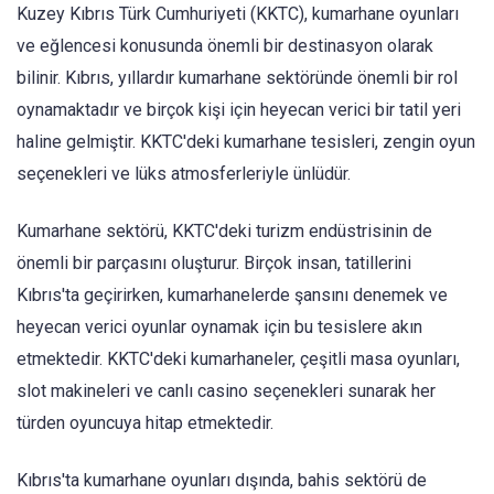
Kuzey Kıbrıs Türk Cumhuriyeti (KKTC), kumarhane oyunları
ve eğlencesi konusunda önemli bir destinasyon olarak
bilinir. Kıbrıs, yıllardır kumarhane sektöründe önemli bir rol
oynamaktadır ve birçok kişi için heyecan verici bir tatil yeri
haline gelmiştir. KKTC'deki kumarhane tesisleri, zengin oyun
seçenekleri ve lüks atmosferleriyle ünlüdür.
Kumarhane sektörü, KKTC'deki turizm endüstrisinin de
önemli bir parçasını oluşturur. Birçok insan, tatillerini
Kıbrıs'ta geçirirken, kumarhanelerde şansını denemek ve
heyecan verici oyunlar oynamak için bu tesislere akın
etmektedir. KKTC'deki kumarhaneler, çeşitli masa oyunları,
slot makineleri ve canlı casino seçenekleri sunarak her
türden oyuncuya hitap etmektedir.
Kıbrıs'ta kumarhane oyunları dışında, bahis sektörü de