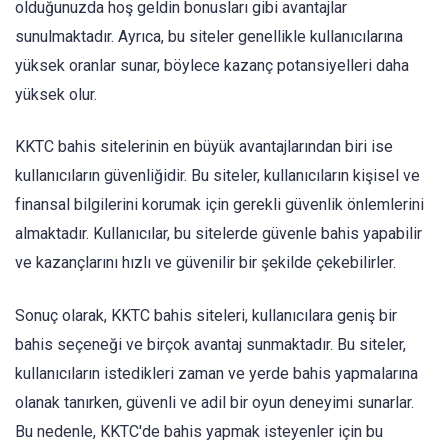
olduğunuzda hoş geldin bonusları gibi avantajlar
sunulmaktadır. Ayrıca, bu siteler genellikle kullanıcılarına
yüksek oranlar sunar, böylece kazanç potansiyelleri daha
yüksek olur.
KKTC bahis sitelerinin en büyük avantajlarından biri ise
kullanıcıların güvenliğidir. Bu siteler, kullanıcıların kişisel ve
finansal bilgilerini korumak için gerekli güvenlik önlemlerini
almaktadır. Kullanıcılar, bu sitelerde güvenle bahis yapabilir
ve kazançlarını hızlı ve güvenilir bir şekilde çekebilirler.
Sonuç olarak, KKTC bahis siteleri, kullanıcılara geniş bir
bahis seçeneği ve birçok avantaj sunmaktadır. Bu siteler,
kullanıcıların istedikleri zaman ve yerde bahis yapmalarına
olanak tanırken, güvenli ve adil bir oyun deneyimi sunarlar.
Bu nedenle, KKTC'de bahis yapmak isteyenler için bu