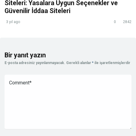
Siteleri: Yasalara Uygun Seçenekler ve
Güvenilir İddaa Siteleri
3 yıl ago
0
2842
Bir yanıt yazın
E-posta adresiniz yayınlanmayacak.
Gerekli alanlar
*
ile işaretlenmişlerdir