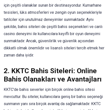
için çeşitli olanaklar sunan bir destinasyondur. Kumarhane
tesisleri, lüks atmosferleri ve zengin oyun seçenekleriyle
tatilciler için unutulmaz deneyimler sunmaktadır. Aynı
şekilde, bahis siteleri de çeşitli bahis seçenekleri ve canlı
casino deneyimi ile kullanıcılara keyifli bir oyun deneyimi
sunmaktadır. Ancak, güvenilirlik ve güvenlik açısından
dikkatli olmak önemlidir ve lisanslı siteleri tercih etmek her
zaman daha iyidir.
2. KKTC Bahis Siteleri: Online
Bahis Olanakları ve Avantajları
KKTC'de bahis severler için birçok online bahis sitesi
mevcuttur. Bu siteler, kullanıcılara geniş bir bahis seçeneği
sunmanın yanı sıra birçok avantaj da sağlamaktadır. KKTC