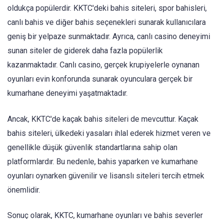
oldukça popülerdir. KKTC'deki bahis siteleri, spor bahisleri,
canlı bahis ve diğer bahis seçenekleri sunarak kullanıcılara
geniş bir yelpaze sunmaktadır. Ayrıca, canlı casino deneyimi
sunan siteler de giderek daha fazla popülerlik
kazanmaktadır. Canlı casino, gerçek krupiyelerle oynanan
oyunları evin konforunda sunarak oyunculara gerçek bir
kumarhane deneyimi yaşatmaktadır.
Ancak, KKTC'de kaçak bahis siteleri de mevcuttur. Kaçak
bahis siteleri, ülkedeki yasaları ihlal ederek hizmet veren ve
genellikle düşük güvenlik standartlarına sahip olan
platformlardır. Bu nedenle, bahis yaparken ve kumarhane
oyunları oynarken güvenilir ve lisanslı siteleri tercih etmek
önemlidir.
Sonuç olarak, KKTC, kumarhane oyunları ve bahis severler