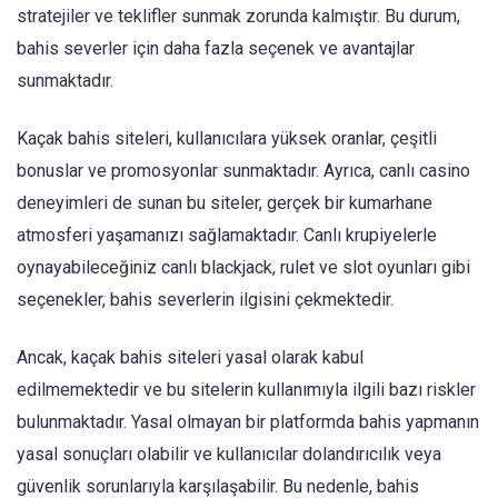
stratejiler ve teklifler sunmak zorunda kalmıştır. Bu durum,
bahis severler için daha fazla seçenek ve avantajlar
sunmaktadır.
Kaçak bahis siteleri, kullanıcılara yüksek oranlar, çeşitli
bonuslar ve promosyonlar sunmaktadır. Ayrıca, canlı casino
deneyimleri de sunan bu siteler, gerçek bir kumarhane
atmosferi yaşamanızı sağlamaktadır. Canlı krupiyelerle
oynayabileceğiniz canlı blackjack, rulet ve slot oyunları gibi
seçenekler, bahis severlerin ilgisini çekmektedir.
Ancak, kaçak bahis siteleri yasal olarak kabul
edilmemektedir ve bu sitelerin kullanımıyla ilgili bazı riskler
bulunmaktadır. Yasal olmayan bir platformda bahis yapmanın
yasal sonuçları olabilir ve kullanıcılar dolandırıcılık veya
güvenlik sorunlarıyla karşılaşabilir. Bu nedenle, bahis