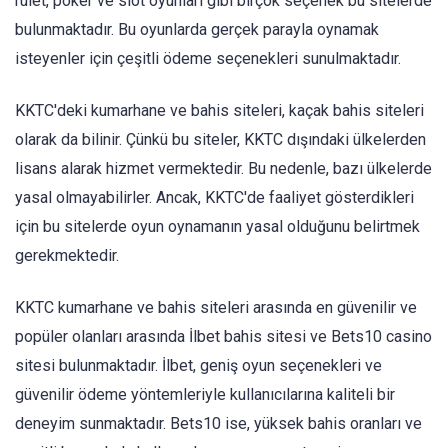
rulet, poker ve slot oyunları gibi birçok seçenek bu sitelerde
bulunmaktadır. Bu oyunlarda gerçek parayla oynamak
isteyenler için çeşitli ödeme seçenekleri sunulmaktadır.
KKTC'deki kumarhane ve bahis siteleri, kaçak bahis siteleri
olarak da bilinir. Çünkü bu siteler, KKTC dışındaki ülkelerden
lisans alarak hizmet vermektedir. Bu nedenle, bazı ülkelerde
yasal olmayabilirler. Ancak, KKTC'de faaliyet gösterdikleri
için bu sitelerde oyun oynamanın yasal olduğunu belirtmek
gerekmektedir.
KKTC kumarhane ve bahis siteleri arasında en güvenilir ve
popüler olanları arasında İlbet bahis sitesi ve Bets10 casino
sitesi bulunmaktadır. İlbet, geniş oyun seçenekleri ve
güvenilir ödeme yöntemleriyle kullanıcılarına kaliteli bir
deneyim sunmaktadır. Bets10 ise, yüksek bahis oranları ve