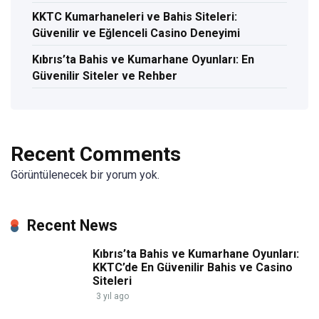
KKTC Kumarhaneleri ve Bahis Siteleri:
Güvenilir ve Eğlenceli Casino Deneyimi
Kıbrıs’ta Bahis ve Kumarhane Oyunları: En
Güvenilir Siteler ve Rehber
Recent Comments
Görüntülenecek bir yorum yok.
Recent News
Kıbrıs’ta Bahis ve Kumarhane Oyunları:
KKTC’de En Güvenilir Bahis ve Casino
Siteleri
3 yıl ago