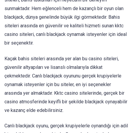
sunmaktadır. Hem eğlenceli hem de kazançlı bir oyun olan
blackjack, dünya genelinde büyük ilgi görmektedir. Bahis
siteleri arasında en güvenilir ve kaliteli hizmeti sunan kktc
casino siteleri, canlı blackjack oynamak isteyenler için ideal
bir seçenektir.
Kaçak bahis siteleri arasında yer alan bu casino siteleri,
güvenilir altyapıları ve lisanslı olmalarıyla dikkat
çekmektedir. Canlı blackjack oyununu gerçek krupiyelerle
oynamak isteyenler için bu siteler, en iyi seçenekler
arasında yer almaktadır. Kktc casino sitelerinde, gerçek bir
casino atmosferinde keyifli bir şekilde blackjack oynayabilir
ve kazanç elde edebilirsiniz.
Canlı blackjack oyunu, gerçek krupiyelerle oynandığı için adil