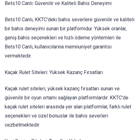
Bets10 Canlı: Güvenilir ve Kaliteli Bahis Deneyimi
Bets10 Canlı, KKTC'deki bahis severlere güvenilir ve kaliteli
bir bahis deneyimi sunan bir platformdur. Yüksek oranlar,
geniş bahis seçenekleri ve hızlı ödeme yöntemleri ile
Bets10 Canlı, kullanıcılarına memnuniyet garantisi
vermektedir.
Kaçak Rulet Siteleri: Yüksek Kazanç Fırsatları
Kaçak rulet siteleri, yüksek kazanç fırsatları sunan ve
güvenilir bir oyun ortamı sağlayan platformlardır. KKTC'de
kaçak rulet siteleri arasında yer alan platformlar, farklı rulet
seçenekleri ve özel bonuslar ile bahis severleri
cezbetmektedir.