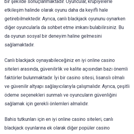
bir şekilde sonuçlanmaktadır. Oyuncular, krupiyelerle
etkileşim halinde olarak oyunu daha da keyifli hale
getirebilmektedir. Ayrıca, canlı blackjack oyununu oynarken
diğer oyuncularla da sohbet etme imkanı bulabilirsiniz. Bu
da oyunun sosyal bir deneyim haline gelmesini
sağlamaktadır.
Canlı blackjack oynayabileceğiniz en iyi online casino
siteleri arasında, güvenilirlik ve kalite açısından bazı önemli
faktörler bulunmaktadır. İyi bir casino sitesi, lisanslı olmalı
ve güvenilir altyapı sağlayıcılarıyla çalışmalıdır. Ayrıca, çeşitli
ödeme seçenekleri sunmalı ve oyuncuların güvenliğini
sağlamak için gerekli önlemleri almalıdır.
Bahis tutkunları için en iyi online casino siteleri, canlı
blackjack oyunlarına ek olarak diğer popüler casino