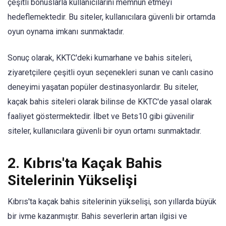
çeşitli bonuslarla kullanıcılarını memnun etmeyi
hedeflemektedir. Bu siteler, kullanıcılara güvenli bir ortamda
oyun oynama imkanı sunmaktadır.
Sonuç olarak, KKTC'deki kumarhane ve bahis siteleri,
ziyaretçilere çeşitli oyun seçenekleri sunan ve canlı casino
deneyimi yaşatan popüler destinasyonlardır. Bu siteler,
kaçak bahis siteleri olarak bilinse de KKTC'de yasal olarak
faaliyet göstermektedir. İlbet ve Bets10 gibi güvenilir
siteler, kullanıcılara güvenli bir oyun ortamı sunmaktadır.
2. Kıbrıs'ta Kaçak Bahis
Sitelerinin Yükselişi
Kıbrıs'ta kaçak bahis sitelerinin yükselişi, son yıllarda büyük
bir ivme kazanmıştır. Bahis severlerin artan ilgisi ve