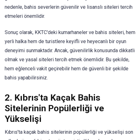
nedenle, bahis severlerin güvenilir ve lisanslı siteleri tercih
etmeleri önemlidir.
Sonuç olarak, KKTC'deki kumarhaneler ve bahis siteleri, hem
yerli halka hem de turistlere keyifli ve heyecanlı bir oyun
deneyimi sunmaktadır. Ancak, güvenilirlik konusunda dikkatli
olmak ve yasal siteleri tercih etmek önemlidir. Bu şekilde,
hem eğlenceli vakit geçirebilir hem de güvenli bir şekilde
bahis yapabilirsiniz.
2. Kıbrıs'ta Kaçak Bahis
Sitelerinin Popülerliği ve
Yükselişi
Kıbrıs'ta kaçak bahis sitelerinin popülerliği ve yükselişi son