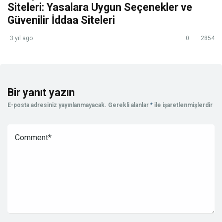
Siteleri: Yasalara Uygun Seçenekler ve
Güvenilir İddaa Siteleri
3 yıl ago
0
2854
Bir yanıt yazın
E-posta adresiniz yayınlanmayacak.
Gerekli alanlar
*
ile işaretlenmişlerdir