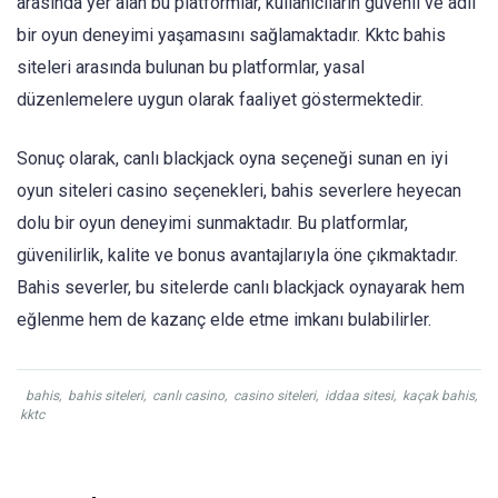
arasında yer alan bu platformlar, kullanıcıların güvenli ve adil
bir oyun deneyimi yaşamasını sağlamaktadır. Kktc bahis
siteleri arasında bulunan bu platformlar, yasal
düzenlemelere uygun olarak faaliyet göstermektedir.
Sonuç olarak, canlı blackjack oyna seçeneği sunan en iyi
oyun siteleri casino seçenekleri, bahis severlere heyecan
dolu bir oyun deneyimi sunmaktadır. Bu platformlar,
güvenilirlik, kalite ve bonus avantajlarıyla öne çıkmaktadır.
Bahis severler, bu sitelerde canlı blackjack oynayarak hem
eğlenme hem de kazanç elde etme imkanı bulabilirler.
bahis
,
bahis siteleri
,
canlı casino
,
casino siteleri
,
iddaa sitesi
,
kaçak bahis
,
kktc