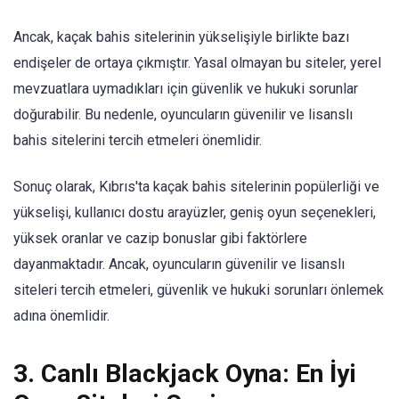
Ancak, kaçak bahis sitelerinin yükselişiyle birlikte bazı
endişeler de ortaya çıkmıştır. Yasal olmayan bu siteler, yerel
mevzuatlara uymadıkları için güvenlik ve hukuki sorunlar
doğurabilir. Bu nedenle, oyuncuların güvenilir ve lisanslı
bahis sitelerini tercih etmeleri önemlidir.
Sonuç olarak, Kıbrıs'ta kaçak bahis sitelerinin popülerliği ve
yükselişi, kullanıcı dostu arayüzler, geniş oyun seçenekleri,
yüksek oranlar ve cazip bonuslar gibi faktörlere
dayanmaktadır. Ancak, oyuncuların güvenilir ve lisanslı
siteleri tercih etmeleri, güvenlik ve hukuki sorunları önlemek
adına önemlidir.
3. Canlı Blackjack Oyna: En İyi