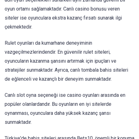
oyun ortamı sağlamaktadır. Canlı casino bonusu veren
siteler ise oyunculara ekstra kazanç fırsatı sunarak ilgi
çekmektedir.
Rulet oyunları da kumarhane deneyiminin
vazgeçilmezlerindendir. En güvenilir rulet siteleri,
oyuncuların kazanma şansını artırmak için ipuçları ve
stratejiler sunmaktadır. Ayrıca, canlı tombala bahis siteleri
de eğlenceli ve kazançlı bir deneyim sunmaktadır.
Canlı slot oyna seçeneği ise casino oyunları arasında en
popüler olanlardandır. Bu oyunların en iyi sitelerde
oynanması, oyunculara daha yüksek kazanç şansı
sunmaktadır.
Türkiye'de bahis siteleri arasında Bets10, önemli bir konuma