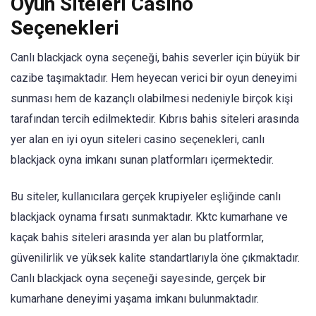
Oyun Siteleri Casino
Seçenekleri
Canlı blackjack oyna seçeneği, bahis severler için büyük bir
cazibe taşımaktadır. Hem heyecan verici bir oyun deneyimi
sunması hem de kazançlı olabilmesi nedeniyle birçok kişi
tarafından tercih edilmektedir. Kıbrıs bahis siteleri arasında
yer alan en iyi oyun siteleri casino seçenekleri, canlı
blackjack oyna imkanı sunan platformları içermektedir.
Bu siteler, kullanıcılara gerçek krupiyeler eşliğinde canlı
blackjack oynama fırsatı sunmaktadır. Kktc kumarhane ve
kaçak bahis siteleri arasında yer alan bu platformlar,
güvenilirlik ve yüksek kalite standartlarıyla öne çıkmaktadır.
Canlı blackjack oyna seçeneği sayesinde, gerçek bir
kumarhane deneyimi yaşama imkanı bulunmaktadır.