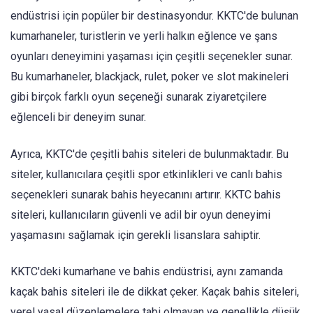
endüstrisi için popüler bir destinasyondur. KKTC'de bulunan
kumarhaneler, turistlerin ve yerli halkın eğlence ve şans
oyunları deneyimini yaşaması için çeşitli seçenekler sunar.
Bu kumarhaneler, blackjack, rulet, poker ve slot makineleri
gibi birçok farklı oyun seçeneği sunarak ziyaretçilere
eğlenceli bir deneyim sunar.
Ayrıca, KKTC'de çeşitli bahis siteleri de bulunmaktadır. Bu
siteler, kullanıcılara çeşitli spor etkinlikleri ve canlı bahis
seçenekleri sunarak bahis heyecanını artırır. KKTC bahis
siteleri, kullanıcıların güvenli ve adil bir oyun deneyimi
yaşamasını sağlamak için gerekli lisanslara sahiptir.
KKTC'deki kumarhane ve bahis endüstrisi, aynı zamanda
kaçak bahis siteleri ile de dikkat çeker. Kaçak bahis siteleri,
yerel yasal düzenlemelere tabi olmayan ve genellikle düşük