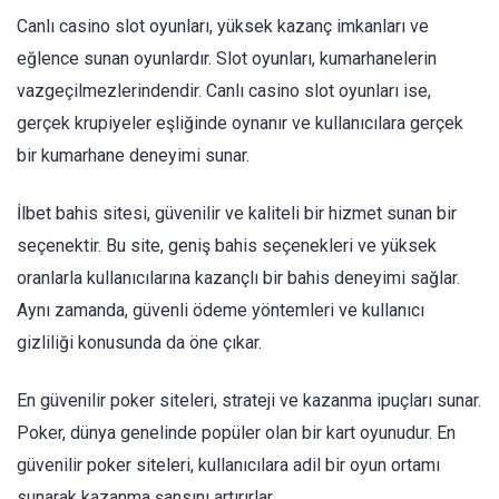
Canlı casino slot oyunları, yüksek kazanç imkanları ve
eğlence sunan oyunlardır. Slot oyunları, kumarhanelerin
vazgeçilmezlerindendir. Canlı casino slot oyunları ise,
gerçek krupiyeler eşliğinde oynanır ve kullanıcılara gerçek
bir kumarhane deneyimi sunar.
İlbet bahis sitesi, güvenilir ve kaliteli bir hizmet sunan bir
seçenektir. Bu site, geniş bahis seçenekleri ve yüksek
oranlarla kullanıcılarına kazançlı bir bahis deneyimi sağlar.
Aynı zamanda, güvenli ödeme yöntemleri ve kullanıcı
gizliliği konusunda da öne çıkar.
En güvenilir poker siteleri, strateji ve kazanma ipuçları sunar.
Poker, dünya genelinde popüler olan bir kart oyunudur. En
güvenilir poker siteleri, kullanıcılara adil bir oyun ortamı
sunarak kazanma şansını artırırlar.