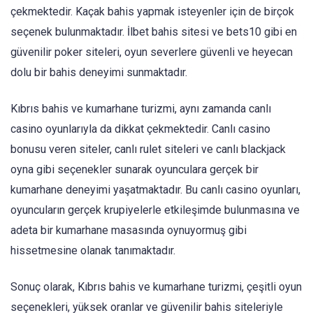
çekmektedir. Kaçak bahis yapmak isteyenler için de birçok
seçenek bulunmaktadır. İlbet bahis sitesi ve bets10 gibi en
güvenilir poker siteleri, oyun severlere güvenli ve heyecan
dolu bir bahis deneyimi sunmaktadır.
Kıbrıs bahis ve kumarhane turizmi, aynı zamanda canlı
casino oyunlarıyla da dikkat çekmektedir. Canlı casino
bonusu veren siteler, canlı rulet siteleri ve canlı blackjack
oyna gibi seçenekler sunarak oyunculara gerçek bir
kumarhane deneyimi yaşatmaktadır. Bu canlı casino oyunları,
oyuncuların gerçek krupiyelerle etkileşimde bulunmasına ve
adeta bir kumarhane masasında oynuyormuş gibi
hissetmesine olanak tanımaktadır.
Sonuç olarak, Kıbrıs bahis ve kumarhane turizmi, çeşitli oyun
seçenekleri, yüksek oranlar ve güvenilir bahis siteleriyle