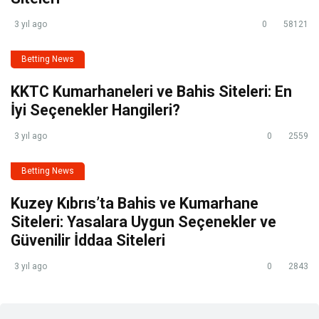
3 yıl ago
0
58121
Betting News
KKTC Kumarhaneleri ve Bahis Siteleri: En
İyi Seçenekler Hangileri?
3 yıl ago
0
2559
Betting News
Kuzey Kıbrıs’ta Bahis ve Kumarhane
Siteleri: Yasalara Uygun Seçenekler ve
Güvenilir İddaa Siteleri
3 yıl ago
0
2843