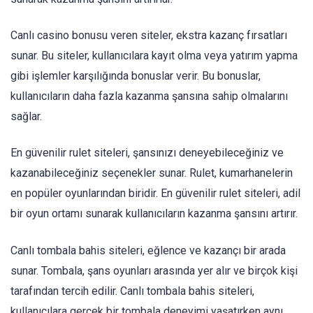
Canlı casino bonusu veren siteler, ekstra kazanç fırsatları
sunar. Bu siteler, kullanıcılara kayıt olma veya yatırım yapma
gibi işlemler karşılığında bonuslar verir. Bu bonuslar,
kullanıcıların daha fazla kazanma şansına sahip olmalarını
sağlar.
En güvenilir rulet siteleri, şansınızı deneyebileceğiniz ve
kazanabileceğiniz seçenekler sunar. Rulet, kumarhanelerin
en popüler oyunlarından biridir. En güvenilir rulet siteleri, adil
bir oyun ortamı sunarak kullanıcıların kazanma şansını artırır.
Canlı tombala bahis siteleri, eğlence ve kazançı bir arada
sunar. Tombala, şans oyunları arasında yer alır ve birçok kişi
tarafından tercih edilir. Canlı tombala bahis siteleri,
kullanıcılara gerçek bir tombala deneyimi yaşatırken aynı