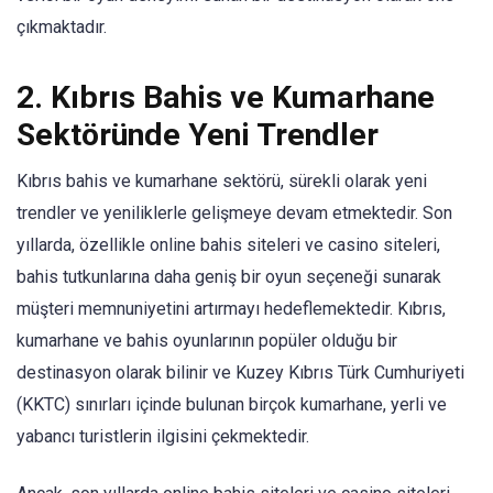
çıkmaktadır.
2. Kıbrıs Bahis ve Kumarhane
Sektöründe Yeni Trendler
Kıbrıs bahis ve kumarhane sektörü, sürekli olarak yeni
trendler ve yeniliklerle gelişmeye devam etmektedir. Son
yıllarda, özellikle online bahis siteleri ve casino siteleri,
bahis tutkunlarına daha geniş bir oyun seçeneği sunarak
müşteri memnuniyetini artırmayı hedeflemektedir. Kıbrıs,
kumarhane ve bahis oyunlarının popüler olduğu bir
destinasyon olarak bilinir ve Kuzey Kıbrıs Türk Cumhuriyeti
(KKTC) sınırları içinde bulunan birçok kumarhane, yerli ve
yabancı turistlerin ilgisini çekmektedir.