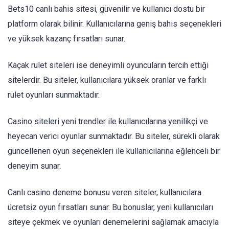
Bets10 canlı bahis sitesi, güvenilir ve kullanıcı dostu bir
platform olarak bilinir. Kullanıcılarına geniş bahis seçenekleri
ve yüksek kazanç fırsatları sunar.
Kaçak rulet siteleri ise deneyimli oyuncuların tercih ettiği
sitelerdir. Bu siteler, kullanıcılara yüksek oranlar ve farklı
rulet oyunları sunmaktadır.
Casino siteleri yeni trendler ile kullanıcılarına yenilikçi ve
heyecan verici oyunlar sunmaktadır. Bu siteler, sürekli olarak
güncellenen oyun seçenekleri ile kullanıcılarına eğlenceli bir
deneyim sunar.
Canlı casino deneme bonusu veren siteler, kullanıcılara
ücretsiz oyun fırsatları sunar. Bu bonuslar, yeni kullanıcıları
siteye çekmek ve oyunları denemelerini sağlamak amacıyla