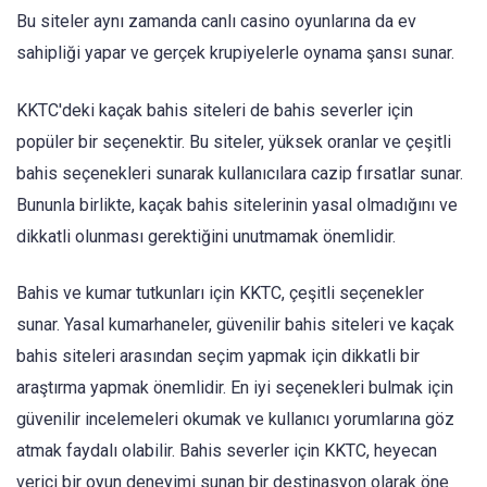
Bu siteler aynı zamanda canlı casino oyunlarına da ev
sahipliği yapar ve gerçek krupiyelerle oynama şansı sunar.
KKTC'deki kaçak bahis siteleri de bahis severler için
popüler bir seçenektir. Bu siteler, yüksek oranlar ve çeşitli
bahis seçenekleri sunarak kullanıcılara cazip fırsatlar sunar.
Bununla birlikte, kaçak bahis sitelerinin yasal olmadığını ve
dikkatli olunması gerektiğini unutmamak önemlidir.
Bahis ve kumar tutkunları için KKTC, çeşitli seçenekler
sunar. Yasal kumarhaneler, güvenilir bahis siteleri ve kaçak
bahis siteleri arasından seçim yapmak için dikkatli bir
araştırma yapmak önemlidir. En iyi seçenekleri bulmak için
güvenilir incelemeleri okumak ve kullanıcı yorumlarına göz
atmak faydalı olabilir. Bahis severler için KKTC, heyecan
verici bir oyun deneyimi sunan bir destinasyon olarak öne