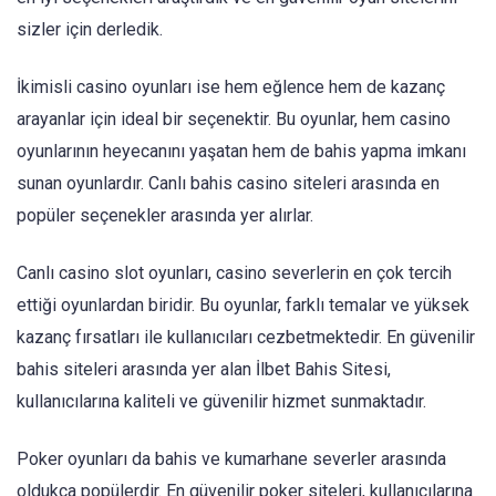
sizler için derledik.
İkimisli casino oyunları ise hem eğlence hem de kazanç
arayanlar için ideal bir seçenektir. Bu oyunlar, hem casino
oyunlarının heyecanını yaşatan hem de bahis yapma imkanı
sunan oyunlardır. Canlı bahis casino siteleri arasında en
popüler seçenekler arasında yer alırlar.
Canlı casino slot oyunları, casino severlerin en çok tercih
ettiği oyunlardan biridir. Bu oyunlar, farklı temalar ve yüksek
kazanç fırsatları ile kullanıcıları cezbetmektedir. En güvenilir
bahis siteleri arasında yer alan İlbet Bahis Sitesi,
kullanıcılarına kaliteli ve güvenilir hizmet sunmaktadır.
Poker oyunları da bahis ve kumarhane severler arasında
oldukça popülerdir. En güvenilir poker siteleri, kullanıcılarına