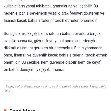
kullanıcıların yasal takibata uğramalarına yol açabilir. Bu
nedenle, bahis severlerin yasal olarak faaliyet gösteren ve
lisanslı kaçak bahis sitelerini tercih etmeleri önemlidir.
Sonuç olarak, kaçak bahis siteleri bahis severlere birçok
avantaj sunsa da, güvenlik ve yasal sorunlar nedeniyle
dikkatli olunması gereken bir seçenektir. Bahis yapmadan
önce, lisanslı ve güvenilir kaçak bahis sitelerini tercih etmek
önemlidir. Bu şekilde, hem güvende olabilir hem de keyifli
bir bahis deneyimi yaşayabilirsiniz.
bahis
,
bahis siteleri
,
canlı casino
,
casino siteleri
,
iddaa sitesi
,
kaçak bahis
,
kktc