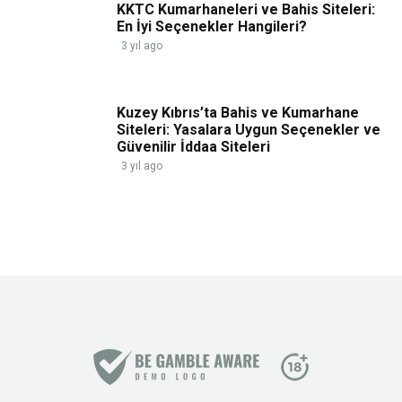
KKTC Kumarhaneleri ve Bahis Siteleri:
En İyi Seçenekler Hangileri?
3 yıl ago
Kuzey Kıbrıs’ta Bahis ve Kumarhane
Siteleri: Yasalara Uygun Seçenekler ve
Güvenilir İddaa Siteleri
3 yıl ago