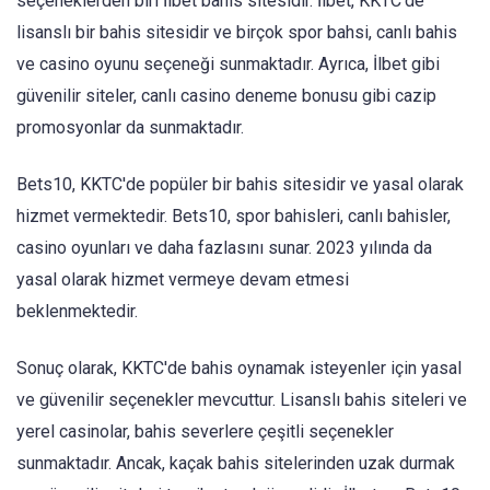
seçeneklerden biri İlbet bahis sitesidir. İlbet, KKTC'de
lisanslı bir bahis sitesidir ve birçok spor bahsi, canlı bahis
ve casino oyunu seçeneği sunmaktadır. Ayrıca, İlbet gibi
güvenilir siteler, canlı casino deneme bonusu gibi cazip
promosyonlar da sunmaktadır.
Bets10, KKTC'de popüler bir bahis sitesidir ve yasal olarak
hizmet vermektedir. Bets10, spor bahisleri, canlı bahisler,
casino oyunları ve daha fazlasını sunar. 2023 yılında da
yasal olarak hizmet vermeye devam etmesi
beklenmektedir.
Sonuç olarak, KKTC'de bahis oynamak isteyenler için yasal
ve güvenilir seçenekler mevcuttur. Lisanslı bahis siteleri ve
yerel casinolar, bahis severlere çeşitli seçenekler
sunmaktadır. Ancak, kaçak bahis sitelerinden uzak durmak