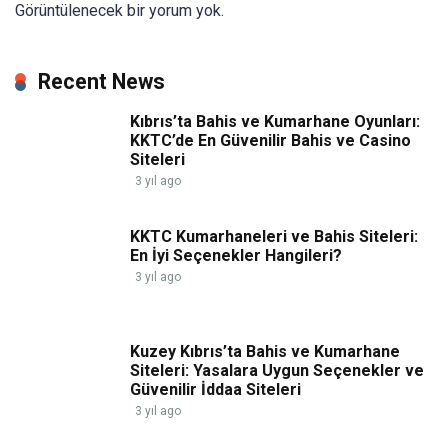
Görüntülenecek bir yorum yok.
Recent News
Kıbrıs’ta Bahis ve Kumarhane Oyunları:
KKTC’de En Güvenilir Bahis ve Casino
Siteleri
3 yıl ago
KKTC Kumarhaneleri ve Bahis Siteleri:
En İyi Seçenekler Hangileri?
3 yıl ago
Kuzey Kıbrıs’ta Bahis ve Kumarhane
Siteleri: Yasalara Uygun Seçenekler ve
Güvenilir İddaa Siteleri
3 yıl ago