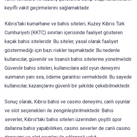
keyifli vakit geçirmelerini sağlamaktadır.
Kıbrıs'taki kumarhane ve bahis siteleri, Kuzey Kıbrıs Türk
Cumhuriyeti (KKTC) sınırları içerisinde faaliyet gösteren
kaçak bahis siteleridir. Bu siteler, yasal olarak faaliyet
göstermediği için bazı riskler taşımaktadır. Bu nedenle
kullanıcılar, güvenilir ve lisanslı bahis sitelerine yönelmelidir.
Güvenilir bahis siteleri, kullanıcılara adil oyun deneyimi
sunmanın yanı sıra, ödeme garantisi vermektedir. Bu sayede
kullanıcılar, kazançlarını güvenli bir şekilde çekebilmektedir.
Sonuç olarak, Kıbrıs bahis ve casino deneyimi, canlı oyunlar
ve slot seçenekleri ile zenginleştirilmektedir. Bahis
severler, Kıbrıs'taki bahis siteleri üzerinden çeşitli spor
dallarına bahis yapabilirken, casino severler de canlı casino