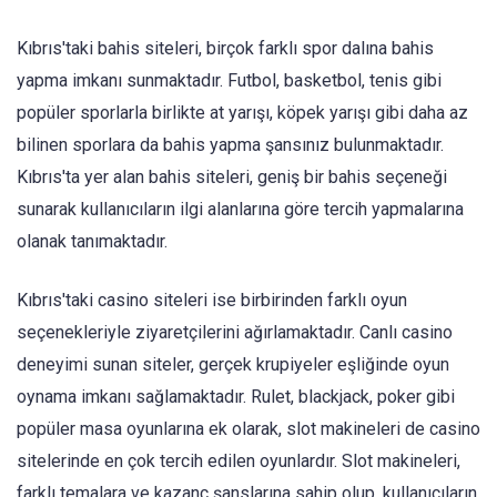
Kıbrıs'taki bahis siteleri, birçok farklı spor dalına bahis
yapma imkanı sunmaktadır. Futbol, basketbol, tenis gibi
popüler sporlarla birlikte at yarışı, köpek yarışı gibi daha az
bilinen sporlara da bahis yapma şansınız bulunmaktadır.
Kıbrıs'ta yer alan bahis siteleri, geniş bir bahis seçeneği
sunarak kullanıcıların ilgi alanlarına göre tercih yapmalarına
olanak tanımaktadır.
Kıbrıs'taki casino siteleri ise birbirinden farklı oyun
seçenekleriyle ziyaretçilerini ağırlamaktadır. Canlı casino
deneyimi sunan siteler, gerçek krupiyeler eşliğinde oyun
oynama imkanı sağlamaktadır. Rulet, blackjack, poker gibi
popüler masa oyunlarına ek olarak, slot makineleri de casino
sitelerinde en çok tercih edilen oyunlardır. Slot makineleri,
farklı temalara ve kazanç şanslarına sahip olup, kullanıcıların