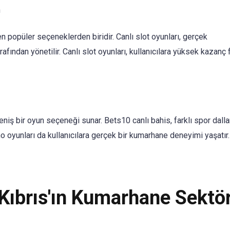
n
n popüler seçeneklerden biridir. Canlı slot oyunları, gerçek
fından yönetilir. Canlı slot oyunları, kullanıcılara yüksek kazanç f
eniş bir oyun seçeneği sunar. Bets10 canlı bahis, farklı spor dalla
o oyunları da kullanıcılara gerçek bir kumarhane deneyimi yaşatır.
Kıbrıs'ın Kumarhane Sektö