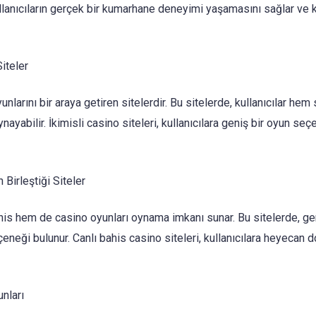
ullanıcıların gerçek bir kumarhane deneyimi yaşamasını sağlar ve 
iteler
larını bir araya getiren sitelerdir. Bu sitelerde, kullanıcılar hem
nayabilir. İkimisli casino siteleri, kullanıcılara geniş bir oyun se
 Birleştiği Siteler
 bahis hem de casino oyunları oynama imkanı sunar. Bu sitelerde, g
neği bulunur. Canlı bahis casino siteleri, kullanıcılara heyecan do
unları