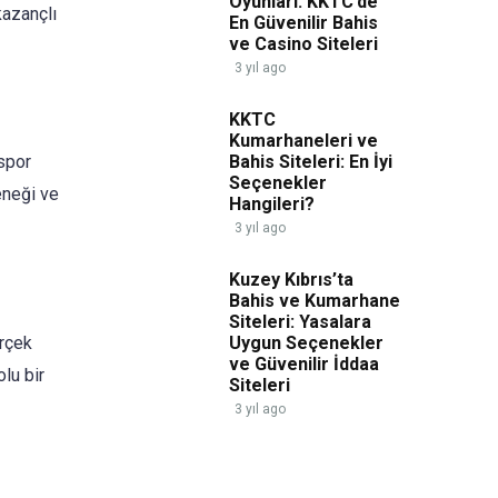
Oyunları: KKTC’de
kazançlı
En Güvenilir Bahis
ve Casino Siteleri
3 yıl ago
KKTC
Kumarhaneleri ve
Bahis Siteleri: En İyi
 spor
Seçenekler
çeneği ve
Hangileri?
3 yıl ago
Kuzey Kıbrıs’ta
Bahis ve Kumarhane
Siteleri: Yasalara
erçek
Uygun Seçenekler
ve Güvenilir İddaa
lu bir
Siteleri
3 yıl ago