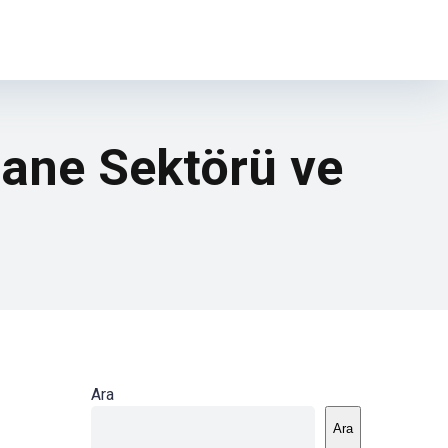
ane Sektörü ve
Ara
Ara