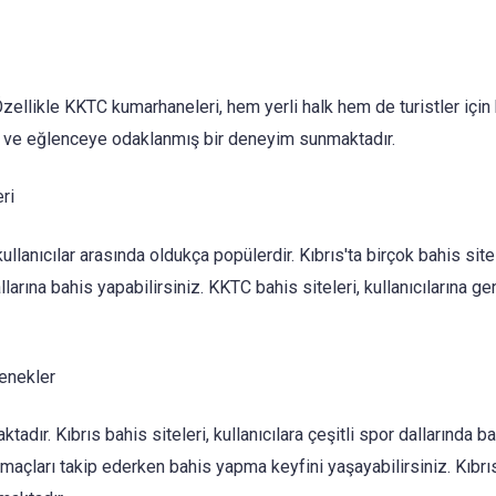
Özellikle KKTC kumarhaneleri, hem yerli halk hem de turistler için
ks ve eğlenceye odaklanmış bir deneyim sunmaktadır.
ri
anıcılar arasında oldukça popülerdir. Kıbrıs'ta birçok bahis site
llarına bahis yapabilirsiniz. KKTC bahis siteleri, kullanıcılarına gen
çenekler
dır. Kıbrıs bahis siteleri, kullanıcılara çeşitli spor dallarında b
maçları takip ederken bahis yapma keyfini yaşayabilirsiniz. Kıbrı