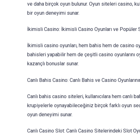
ve daha birçok oyun bulunur. Oyun siteleri casino, k
bir oyun deneyimi sunar.
İkimisli Casino: İkimisli Casino Oyunları ve Popüler S
İkimisli casino oyunları, hem bahis hem de casino oyun
bahisleri yapabilir hem de çeşitli casino oyunlarını oy
kazançlı bonuslar sunar.
Canlı Bahis Casino: Canlı Bahis ve Casino Oyunlarının
Canlı bahis casino siteleri, kullanıcılara hem canlı
krupiyelerle oynayabileceğiniz birçok farklı oyun seçe
oyun deneyimi sunar.
Canlı Casino Slot: Canlı Casino Sitelerindeki Slot Oy