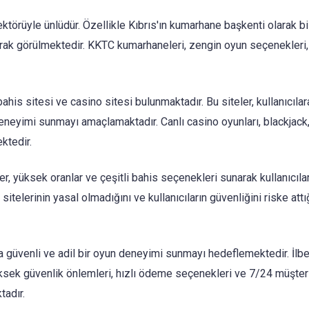
törüyle ünlüdür. Özellikle Kıbrıs'ın kumarhane başkenti olarak bi
 olarak görülmektedir. KKTC kumarhaneleri, zengin oyun seçenekleri,
is sitesi ve casino sitesi bulunmaktadır. Bu siteler, kullanıcılara
neyimi sunmayı amaçlamaktadır. Canlı casino oyunları, blackjack, 
ktedir.
r, yüksek oranlar ve çeşitli bahis seçenekleri sunarak kullanıcılar
telerinin yasal olmadığını ve kullanıcıların güvenliğini riske attı
ra güvenli ve adil bir oyun deneyimi sunmayı hedeflemektedir. İlb
a yüksek güvenlik önlemleri, hızlı ödeme seçenekleri ve 7/24 müşter
tadır.