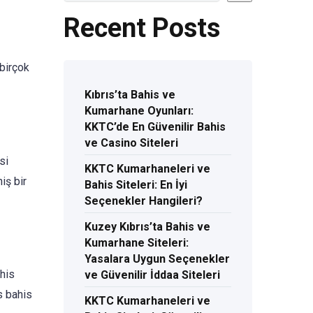
Recent Posts
 birçok
Kıbrıs’ta Bahis ve
Kumarhane Oyunları:
KKTC’de En Güvenilir Bahis
ve Casino Siteleri
si
KKTC Kumarhaneleri ve
iş bir
Bahis Siteleri: En İyi
Seçenekler Hangileri?
Kuzey Kıbrıs’ta Bahis ve
Kumarhane Siteleri:
Yasalara Uygun Seçenekler
ahis
ve Güvenilir İddaa Siteleri
s bahis
KKTC Kumarhaneleri ve