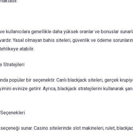
maktadır.
ve kullanıcılara genellikle daha yüksek oranlar ve bonuslar sunarla
 vardır. Yasal olmayan bahis siteleri, güvenlik ve ödeme sorunlar
tehlikeye atabilir.
 Stratejileri
nda popüler bir seçenektir. Canlı blackjack siteleri, gerçek krupiy
i evinize getirir. Ayrıca, blackjack stratejilerini kullanarak şan
n Seçenekleri
n seçeneği sunar. Casino sitelerinde slot makineleri, rulet, blackja