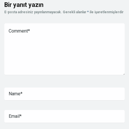
Bir yanıt yazın
E-posta adresiniz yayınlanmayacak.
Gerekli alanlar
*
ile işaretlenmişlerdir