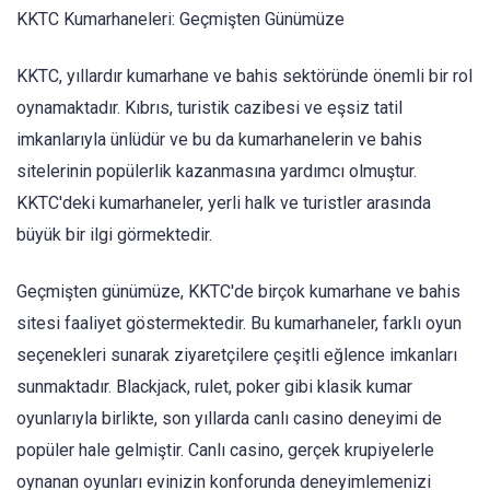
KKTC Kumarhaneleri: Geçmişten Günümüze
KKTC, yıllardır kumarhane ve bahis sektöründe önemli bir rol
oynamaktadır. Kıbrıs, turistik cazibesi ve eşsiz tatil
imkanlarıyla ünlüdür ve bu da kumarhanelerin ve bahis
sitelerinin popülerlik kazanmasına yardımcı olmuştur.
KKTC'deki kumarhaneler, yerli halk ve turistler arasında
büyük bir ilgi görmektedir.
Geçmişten günümüze, KKTC'de birçok kumarhane ve bahis
sitesi faaliyet göstermektedir. Bu kumarhaneler, farklı oyun
seçenekleri sunarak ziyaretçilere çeşitli eğlence imkanları
sunmaktadır. Blackjack, rulet, poker gibi klasik kumar
oyunlarıyla birlikte, son yıllarda canlı casino deneyimi de
popüler hale gelmiştir. Canlı casino, gerçek krupiyelerle
oynanan oyunları evinizin konforunda deneyimlemenizi