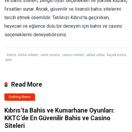
ve bahis siteleri, zengin oyun seçenekleri ve yüksek kazanç
fırsatları sunar. Ancak, güvenilir ve lisanslı bahis sitelerini
tercih etmek önemlidir. Tatilinizi Kıbrıs'ta geçirirken,
heyecan ve eğlence dolu bir deneyim için bahis ve casino
seçeneklerini deneyebilirsiniz.
bahis
,
bahis siteleri
,
canlı casino
,
casino siteleri
,
iddaa sitesi
,
kaçak bahis
,
kktc
Read More
Betting News
Kıbrıs’ta Bahis ve Kumarhane Oyunları:
KKTC’de En Güvenilir Bahis ve Casino
Siteleri