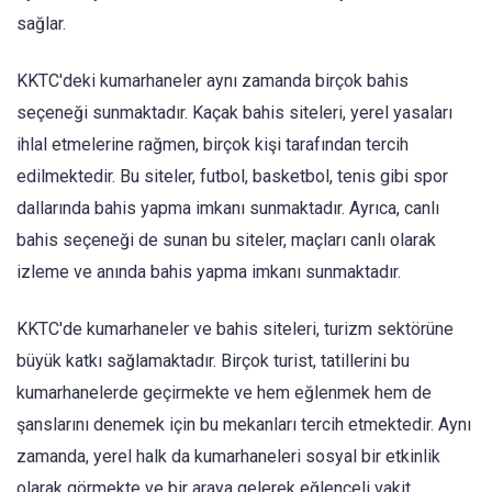
sağlar.
KKTC'deki kumarhaneler aynı zamanda birçok bahis
seçeneği sunmaktadır. Kaçak bahis siteleri, yerel yasaları
ihlal etmelerine rağmen, birçok kişi tarafından tercih
edilmektedir. Bu siteler, futbol, basketbol, tenis gibi spor
dallarında bahis yapma imkanı sunmaktadır. Ayrıca, canlı
bahis seçeneği de sunan bu siteler, maçları canlı olarak
izleme ve anında bahis yapma imkanı sunmaktadır.
KKTC'de kumarhaneler ve bahis siteleri, turizm sektörüne
büyük katkı sağlamaktadır. Birçok turist, tatillerini bu
kumarhanelerde geçirmekte ve hem eğlenmek hem de
şanslarını denemek için bu mekanları tercih etmektedir. Aynı
zamanda, yerel halk da kumarhaneleri sosyal bir etkinlik
olarak görmekte ve bir araya gelerek eğlenceli vakit