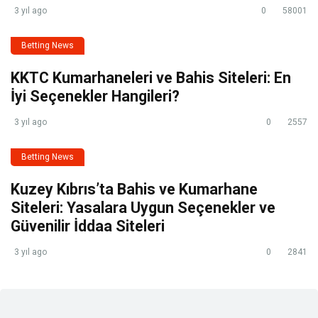
3 yıl ago
0
58001
Betting News
KKTC Kumarhaneleri ve Bahis Siteleri: En
İyi Seçenekler Hangileri?
3 yıl ago
0
2557
Betting News
Kuzey Kıbrıs’ta Bahis ve Kumarhane
Siteleri: Yasalara Uygun Seçenekler ve
Güvenilir İddaa Siteleri
3 yıl ago
0
2841