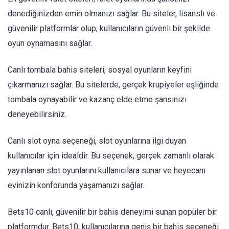
denediğinizden emin olmanızı sağlar. Bu siteler, lisanslı ve
güvenilir platformlar olup, kullanıcıların güvenli bir şekilde
oyun oynamasını sağlar.
Canlı tombala bahis siteleri, sosyal oyunların keyfini
çıkarmanızı sağlar. Bu sitelerde, gerçek krupiyeler eşliğinde
tombala oynayabilir ve kazanç elde etme şansınızı
deneyebilirsiniz.
Canlı slot oyna seçeneği, slot oyunlarına ilgi duyan
kullanıcılar için idealdir. Bu seçenek, gerçek zamanlı olarak
yayınlanan slot oyunlarını kullanıcılara sunar ve heyecanı
evinizin konforunda yaşamanızı sağlar.
Bets10 canlı, güvenilir bir bahis deneyimi sunan popüler bir
platformdur. Bets10, kullanıcılarına geniş bir bahis seçeneği