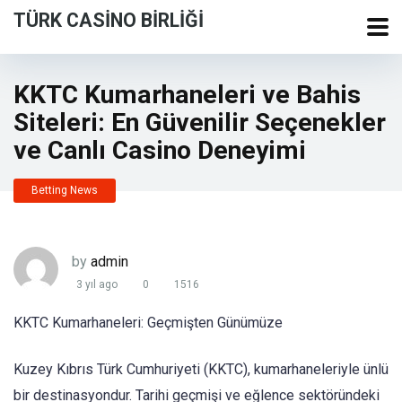
TÜRK CASINO BIRLIĞI
KKTС Kumarhaneleri ve Bahis
Siteleri: En Güvenilir Seçenekler
ve Canlı Casino Deneyimi
Betting News
by
admin
3 yıl ago
0
1516
KKTC Kumarhaneleri: Geçmişten Günümüze
Kuzey Kıbrıs Türk Cumhuriyeti (KKTC), kumarhaneleriyle ünlü
bir destinasyondur. Tarihi geçmişi ve eğlence sektöründeki