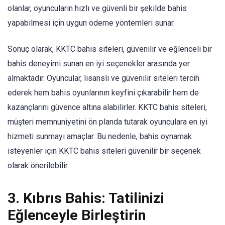
olanlar, oyuncuların hızlı ve güvenli bir şekilde bahis
yapabilmesi için uygun ödeme yöntemleri sunar.
Sonuç olarak, KKTC bahis siteleri, güvenilir ve eğlenceli bir
bahis deneyimi sunan en iyi seçenekler arasında yer
almaktadır. Oyuncular, lisanslı ve güvenilir siteleri tercih
ederek hem bahis oyunlarının keyfini çıkarabilir hem de
kazançlarını güvence altına alabilirler. KKTC bahis siteleri,
müşteri memnuniyetini ön planda tutarak oyunculara en iyi
hizmeti sunmayı amaçlar. Bu nedenle, bahis oynamak
isteyenler için KKTC bahis siteleri güvenilir bir seçenek
olarak önerilebilir.
3. Kıbrıs Bahis: Tatilinizi
Eğlenceyle Birleştirin