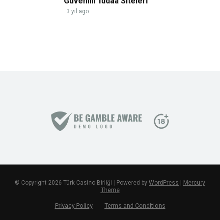
Güvenilir İddaa Siteleri
3 yıl ago
© Copyright 2026 Türk Casino Birliği | Powered by
WordPress
|
Mercury
Theme
Privacy Policy
Terms and Conditions