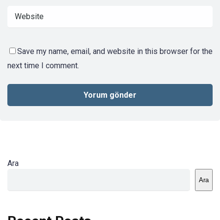
Save my name, email, and website in this browser for the
next time I comment.
Ara
Ara