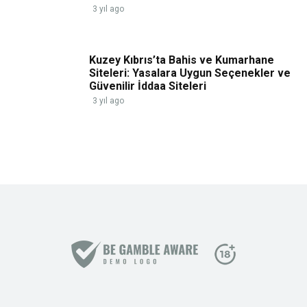
3 yıl ago
Kuzey Kıbrıs’ta Bahis ve Kumarhane
Siteleri: Yasalara Uygun Seçenekler ve
Güvenilir İddaa Siteleri
3 yıl ago