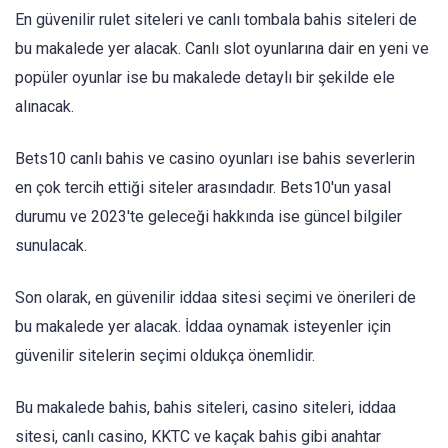
En güvenilir rulet siteleri ve canlı tombala bahis siteleri de
bu makalede yer alacak. Canlı slot oyunlarına dair en yeni ve
popüler oyunlar ise bu makalede detaylı bir şekilde ele
alınacak.
Bets10 canlı bahis ve casino oyunları ise bahis severlerin
en çok tercih ettiği siteler arasındadır. Bets10'un yasal
durumu ve 2023'te geleceği hakkında ise güncel bilgiler
sunulacak.
Son olarak, en güvenilir iddaa sitesi seçimi ve önerileri de
bu makalede yer alacak. İddaa oynamak isteyenler için
güvenilir sitelerin seçimi oldukça önemlidir.
Bu makalede bahis, bahis siteleri, casino siteleri, iddaa
sitesi, canlı casino, KKTC ve kaçak bahis gibi anahtar