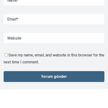
Save my name, email, and website in this browser for the
next time I comment.