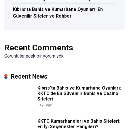
Kıbrıs’ta Bahis ve Kumarhane Oyunları: En
Güvenilir Siteler ve Rehber
Recent Comments
Görüntülenecek bir yorum yok.
Recent News
Kıbrıs’ta Bahis ve Kumarhane Oyunları:
KKTC’de En Güvenilir Bahis ve Casino
Siteleri
3 yıl ago
KKTC Kumarhaneleri ve Bahis Siteleri:
En İyi Seçenekler Hangileri?