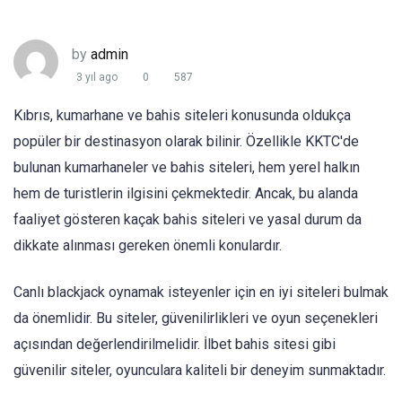
by
admin
3 yıl ago
0
587
Kıbrıs, kumarhane ve bahis siteleri konusunda oldukça
popüler bir destinasyon olarak bilinir. Özellikle KKTC'de
bulunan kumarhaneler ve bahis siteleri, hem yerel halkın
hem de turistlerin ilgisini çekmektedir. Ancak, bu alanda
faaliyet gösteren kaçak bahis siteleri ve yasal durum da
dikkate alınması gereken önemli konulardır.
Canlı blackjack oynamak isteyenler için en iyi siteleri bulmak
da önemlidir. Bu siteler, güvenilirlikleri ve oyun seçenekleri
açısından değerlendirilmelidir. İlbet bahis sitesi gibi
güvenilir siteler, oyunculara kaliteli bir deneyim sunmaktadır.