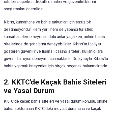
siteleri seçerken dikkatli olmaları ve güvenilirliklerini
araştırmaları önemlidir.
Kıbrıs, kumarhane ve bahis tutkunları için eşsiz bir
destinasyondur. Hem yerli hem de yabancı turistler,
kumarhanelerde heyecan dolu anlar yaşarken, online bahis
sitelerinde de şanslarını deneyebilirler. Kıbrıs'ta faaliyet
gösteren güvenilir ve lisanslı casino siteleri, kullanıcılara
güvenli bir oyun deneyimi sunmaktadır. Dolayısıyla, Kıbrıs'ta
bahis yapmak isteyenler için birçok seçenek bulunmaktadır.
2. KKTC'de Kaçak Bahis Siteleri
ve Yasal Durum
KKTC'de kaçak bahis siteleri ve yasal durum konusu, online
bahis sektörünün KKTC'deki mevcut durumunu ve kaçak