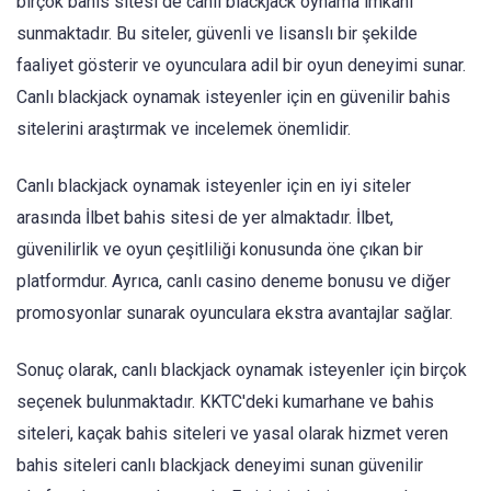
birçok bahis sitesi de canlı blackjack oynama imkanı
sunmaktadır. Bu siteler, güvenli ve lisanslı bir şekilde
faaliyet gösterir ve oyunculara adil bir oyun deneyimi sunar.
Canlı blackjack oynamak isteyenler için en güvenilir bahis
sitelerini araştırmak ve incelemek önemlidir.
Canlı blackjack oynamak isteyenler için en iyi siteler
arasında İlbet bahis sitesi de yer almaktadır. İlbet,
güvenilirlik ve oyun çeşitliliği konusunda öne çıkan bir
platformdur. Ayrıca, canlı casino deneme bonusu ve diğer
promosyonlar sunarak oyunculara ekstra avantajlar sağlar.
Sonuç olarak, canlı blackjack oynamak isteyenler için birçok
seçenek bulunmaktadır. KKTC'deki kumarhane ve bahis
siteleri, kaçak bahis siteleri ve yasal olarak hizmet veren
bahis siteleri canlı blackjack deneyimi sunan güvenilir