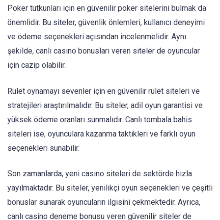
Poker tutkunları için en güvenilir poker sitelerini bulmak da
önemlidir. Bu siteler, güvenlik önlemleri, kullanıcı deneyimi
ve ödeme seçenekleri açısından incelenmelidir. Aynı
şekilde, canlı casino bonusları veren siteler de oyuncular
için cazip olabilir.
Rulet oynamayı sevenler için en güvenilir rulet siteleri ve
stratejileri araştırılmalıdır. Bu siteler, adil oyun garantisi ve
yüksek ödeme oranları sunmalıdır. Canlı tombala bahis
siteleri ise, oyunculara kazanma taktikleri ve farklı oyun
seçenekleri sunabilir.
Son zamanlarda, yeni casino siteleri de sektörde hızla
yayılmaktadır. Bu siteler, yenilikçi oyun seçenekleri ve çeşitli
bonuslar sunarak oyuncuların ilgisini çekmektedir. Ayrıca,
canlı casino deneme bonusu veren güvenilir siteler de