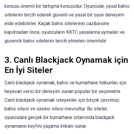
konusu önemli bir tartışma konusudur. Oyuncular, yasal bahis
sitelerini tercih ederek güvenli ve yasal bir oyun deneyimi
elde edebilirler. Kaçak bahis sitelerinin cazibesine
kapılmadan önce, oyuncuların KKTC yasalarına uymaları ve
güvenilir bahis sitelerini tercih etmeleri önemlidir.
3. Canlı Blackjack Oynamak için
En İyi Siteler
Canlı blackjack oynamak, bahis ve kumarhane tutkunları için
heyecan verici bir deneyim sunan popüler bir seçenektir.
Canlı blackjack oynamak isteyenler için birçok çevrimiçi
bahis sitesi ve casino sitesi mevcuttur. Bu siteler,
oyunculara gerçek bir kumarhane ortamında blackjack
oynamanın keyfini yaşama imkanı sunar.