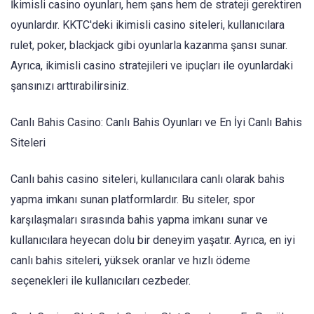
İkimisli casino oyunları, hem şans hem de strateji gerektiren
oyunlardır. KKTC'deki ikimisli casino siteleri, kullanıcılara
rulet, poker, blackjack gibi oyunlarla kazanma şansı sunar.
Ayrıca, ikimisli casino stratejileri ve ipuçları ile oyunlardaki
şansınızı arttırabilirsiniz.
Canlı Bahis Casino: Canlı Bahis Oyunları ve En İyi Canlı Bahis
Siteleri
Canlı bahis casino siteleri, kullanıcılara canlı olarak bahis
yapma imkanı sunan platformlardır. Bu siteler, spor
karşılaşmaları sırasında bahis yapma imkanı sunar ve
kullanıcılara heyecan dolu bir deneyim yaşatır. Ayrıca, en iyi
canlı bahis siteleri, yüksek oranlar ve hızlı ödeme
seçenekleri ile kullanıcıları cezbeder.