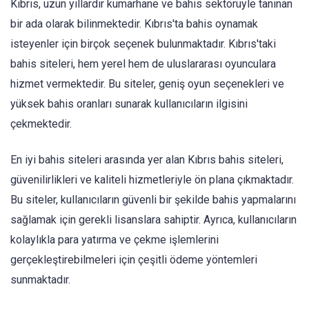
Kıbrıs, uzun yıllardır kumarhane ve bahis sektörüyle tanınan
bir ada olarak bilinmektedir. Kıbrıs'ta bahis oynamak
isteyenler için birçok seçenek bulunmaktadır. Kıbrıs'taki
bahis siteleri, hem yerel hem de uluslararası oyunculara
hizmet vermektedir. Bu siteler, geniş oyun seçenekleri ve
yüksek bahis oranları sunarak kullanıcıların ilgisini
çekmektedir.
En iyi bahis siteleri arasında yer alan Kıbrıs bahis siteleri,
güvenilirlikleri ve kaliteli hizmetleriyle ön plana çıkmaktadır.
Bu siteler, kullanıcıların güvenli bir şekilde bahis yapmalarını
sağlamak için gerekli lisanslara sahiptir. Ayrıca, kullanıcıların
kolaylıkla para yatırma ve çekme işlemlerini
gerçekleştirebilmeleri için çeşitli ödeme yöntemleri
sunmaktadır.