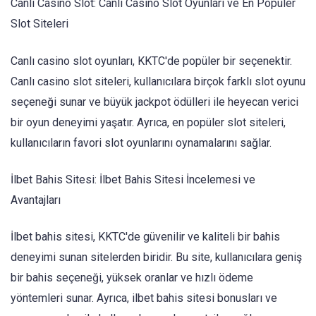
Canlı Casino Slot: Canlı Casino Slot Oyunları ve En Popüler
Slot Siteleri
Canlı casino slot oyunları, KKTC'de popüler bir seçenektir.
Canlı casino slot siteleri, kullanıcılara birçok farklı slot oyunu
seçeneği sunar ve büyük jackpot ödülleri ile heyecan verici
bir oyun deneyimi yaşatır. Ayrıca, en popüler slot siteleri,
kullanıcıların favori slot oyunlarını oynamalarını sağlar.
İlbet Bahis Sitesi: İlbet Bahis Sitesi İncelemesi ve
Avantajları
İlbet bahis sitesi, KKTC'de güvenilir ve kaliteli bir bahis
deneyimi sunan sitelerden biridir. Bu site, kullanıcılara geniş
bir bahis seçeneği, yüksek oranlar ve hızlı ödeme
yöntemleri sunar. Ayrıca, ilbet bahis sitesi bonusları ve