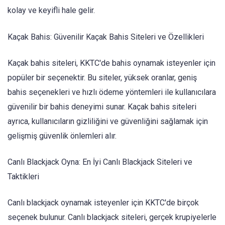
kolay ve keyifli hale gelir.
Kaçak Bahis: Güvenilir Kaçak Bahis Siteleri ve Özellikleri
Kaçak bahis siteleri, KKTC'de bahis oynamak isteyenler için
popüler bir seçenektir. Bu siteler, yüksek oranlar, geniş
bahis seçenekleri ve hızlı ödeme yöntemleri ile kullanıcılara
güvenilir bir bahis deneyimi sunar. Kaçak bahis siteleri
ayrıca, kullanıcıların gizliliğini ve güvenliğini sağlamak için
gelişmiş güvenlik önlemleri alır.
Canlı Blackjack Oyna: En İyi Canlı Blackjack Siteleri ve
Taktikleri
Canlı blackjack oynamak isteyenler için KKTC'de birçok
seçenek bulunur. Canlı blackjack siteleri, gerçek krupiyelerle