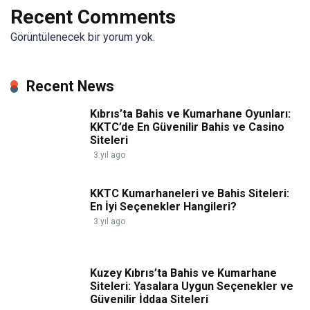
Recent Comments
Görüntülenecek bir yorum yok.
Recent News
Kıbrıs’ta Bahis ve Kumarhane Oyunları:
KKTC’de En Güvenilir Bahis ve Casino
Siteleri
3 yıl ago
KKTC Kumarhaneleri ve Bahis Siteleri:
En İyi Seçenekler Hangileri?
3 yıl ago
Kuzey Kıbrıs’ta Bahis ve Kumarhane
Siteleri: Yasalara Uygun Seçenekler ve
Güvenilir İddaa Siteleri