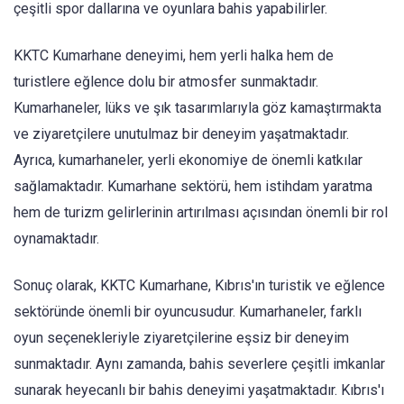
çeşitli spor dallarına ve oyunlara bahis yapabilirler.
KKTC Kumarhane deneyimi, hem yerli halka hem de
turistlere eğlence dolu bir atmosfer sunmaktadır.
Kumarhaneler, lüks ve şık tasarımlarıyla göz kamaştırmakta
ve ziyaretçilere unutulmaz bir deneyim yaşatmaktadır.
Ayrıca, kumarhaneler, yerli ekonomiye de önemli katkılar
sağlamaktadır. Kumarhane sektörü, hem istihdam yaratma
hem de turizm gelirlerinin artırılması açısından önemli bir rol
oynamaktadır.
Sonuç olarak, KKTC Kumarhane, Kıbrıs'ın turistik ve eğlence
sektöründe önemli bir oyuncusudur. Kumarhaneler, farklı
oyun seçenekleriyle ziyaretçilerine eşsiz bir deneyim
sunmaktadır. Aynı zamanda, bahis severlere çeşitli imkanlar
sunarak heyecanlı bir bahis deneyimi yaşatmaktadır. Kıbrıs'ı