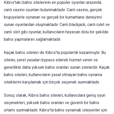
Kıbrıs'taki bahis sitelerinin en popüler oyunları arasında
canlı casino oyunları bulunmaktadır. Canlı casino, gerçek
krupiyelerle oynanan ve gerçek bir kumarhane deneyimi
sunan oyunlardan oluşmaktadır. Canlı blackjack, canlı rulet ve
canlı slot gibi oyunlar, kullanıcıların heyecan dolu bir şekilde
bahis yapmalarını sağlamaktadır.
Kaçak bahis siteleri de Kıbrıs'ta popülerlik kazanmıştır. Bu
siteler, yerel yasaları bypass ederek hizmet veren ve
genellikle daha yüksek bahis oranları sunan sitelerdir. Kaçak
bahis siteleri, kullanıcıların yasal olmayan bahis oynama
isteklerini karşılamak için birçok seçenek sunmaktadır.
Sonuç olarak, Kıbrıs bahis siteleri, kullanıcılara geniş oyun
seçenekleri, yüksek bahis oranları ve güvenli bir bahis
ortamı sunmaktadır. Kıbrıs'ta bahis oynamak isteyenler için