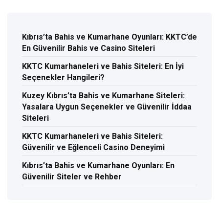
Kıbrıs’ta Bahis ve Kumarhane Oyunları: KKTC’de
En Güvenilir Bahis ve Casino Siteleri
KKTC Kumarhaneleri ve Bahis Siteleri: En İyi
Seçenekler Hangileri?
Kuzey Kıbrıs’ta Bahis ve Kumarhane Siteleri:
Yasalara Uygun Seçenekler ve Güvenilir İddaa
Siteleri
KKTC Kumarhaneleri ve Bahis Siteleri:
Güvenilir ve Eğlenceli Casino Deneyimi
Kıbrıs’ta Bahis ve Kumarhane Oyunları: En
Güvenilir Siteler ve Rehber