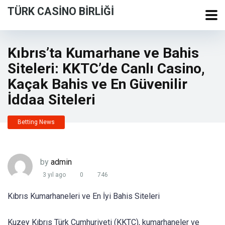
TÜRK CASINO BIRLIĞI
Kıbrıs’ta Kumarhane ve Bahis
Siteleri: KKTC’de Canlı Casino,
Kaçak Bahis ve En Güvenilir
İddaa Siteleri
Betting News
by
admin
3 yıl ago
0
746
Kıbrıs Kumarhaneleri ve En İyi Bahis Siteleri
Kuzey Kıbrıs Türk Cumhuriyeti (KKTC), kumarhaneler ve