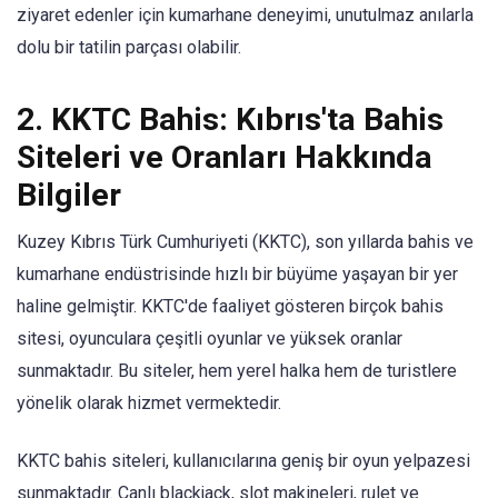
ziyaret edenler için kumarhane deneyimi, unutulmaz anılarla
dolu bir tatilin parçası olabilir.
2. KKTC Bahis: Kıbrıs'ta Bahis
Siteleri ve Oranları Hakkında
Bilgiler
Kuzey Kıbrıs Türk Cumhuriyeti (KKTC), son yıllarda bahis ve
kumarhane endüstrisinde hızlı bir büyüme yaşayan bir yer
haline gelmiştir. KKTC'de faaliyet gösteren birçok bahis
sitesi, oyunculara çeşitli oyunlar ve yüksek oranlar
sunmaktadır. Bu siteler, hem yerel halka hem de turistlere
yönelik olarak hizmet vermektedir.
KKTC bahis siteleri, kullanıcılarına geniş bir oyun yelpazesi
sunmaktadır. Canlı blackjack, slot makineleri, rulet ve