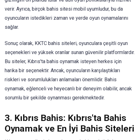
verir. Ayrıca, birçok bahis sitesi mobil uyumludur, bu da
oyuncuların istedikleri zaman ve yerde oyun oynamalarını
sağlar.
Sonuç olarak, KKTC bahis siteleri, oyunculara çeşitli oyun
seçenekleri ve yüksek oranlar sunan güvenilir platformlardır.
Bu siteler, Kıbrıs'ta bahis oynamak isteyen herkes için
harika bir seçenektir. Ancak, oyuncuların karşılaştıkları
riskleri ve sorumlulukları anlamaları önemlidir. Bahis
oynamak, eğlenceli ve heyecanlı bir deneyim olabilir, ancak
sorumlu bir şekilde oynanması gerekmektedir.
3. Kıbrıs Bahis: Kıbrıs'ta Bahis
Oynamak ve En İyi Bahis Siteleri