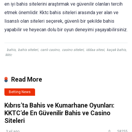
en iyi bahis sitelerini araştırmak ve güvenilir olanları tercih
etmek önemlidir. Kktc bahis siteleri arasında yer alan ve
lisanslı olan siteleri seçerek, güvenli bir şekilde bahis
yapabilir ve heyecan dolu bir oyun deneyimi yaşayabilirsiniz.
bahis
,
bahis siteleri
,
canlı casino
,
casino siteleri
,
iddaa sitesi
,
kaçak bahis
,
kktc
Read More
Betting News
Kıbrıs’ta Bahis ve Kumarhane Oyunları:
KKTC’de En Güvenilir Bahis ve Casino
Siteleri
3 yıl ago
0
58255