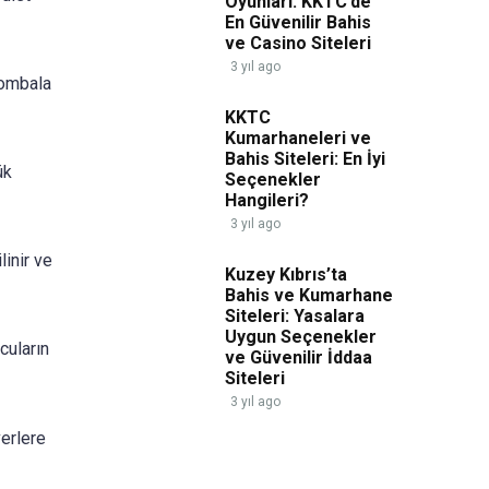
Oyunları: KKTC’de
En Güvenilir Bahis
ve Casino Siteleri
3 yıl ago
tombala
KKTC
Kumarhaneleri ve
Bahis Siteleri: En İyi
ük
Seçenekler
Hangileri?
3 yıl ago
linir ve
Kuzey Kıbrıs’ta
Bahis ve Kumarhane
Siteleri: Yasalara
Uygun Seçenekler
ncuların
ve Güvenilir İddaa
Siteleri
3 yıl ago
verlere