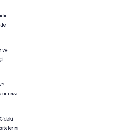
dır.
 de
r ve
çi
 ve
k durması
TC'deki
itelerini