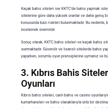
Kaçak bahis siteleri ise KKTC'de bahis yapmak isteyen
sitelerine göre daha yüksek oranlar ve daha geniş bi
konusunda bazı riskleri bulunmaktadır. Bu nedenle, b
incelemek önemlidir.
Sonuç olarak, KKTC bahis siteleri ve kaçak bahis site
sunmaktadır. Güvenilir ve lisanslı sitelerde bahis y
yaparken, sorumlu oyun prensiplerine uymanız ve büt
3. Kıbrıs Bahis Sitele
Oyunları
Kıbrıs bahis siteleri, canlı bahis ve casino oyunlarıy
kumarhaneleri ve bahis olanaklarıyla ünlü bir destina