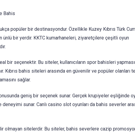
e Bahis
dukça popüler bir destinasyondur. Özellikle Kuzey Kıbrıs Türk Cum
ünlü bir yerdir. KKTC kumarhaneleri, ziyaretçilere çeşitli oyun
ır.
al bir seçenektir. Bu siteler, kullanıcıların spor bahisleri yapmas
r. Kıbrıs bahis siteleri arasında en güvenilir ve popüler olanları t
amasını sağlar.
ı konusunda geniş bir seçenek sunar. Gerçek krupiyeler eşliğinde 
e deneyimi sunar. Canlı casino slot oyunları da bahis severler ara
ilir olmayan sitelerdir. Bu siteler, bahis severlere cazip promosyo