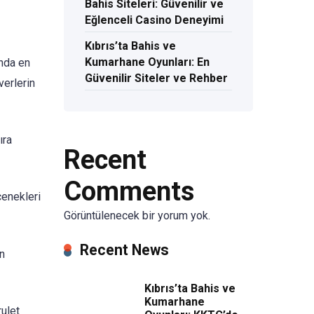
Bahis Siteleri: Güvenilir ve
Eğlenceli Casino Deneyimi
Kıbrıs’ta Bahis ve
Kumarhane Oyunları: En
ında en
Güvenilir Siteler ve Rehber
verlerin
ıra
Recent
Comments
çenekleri
Görüntülenecek bir yorum yok.
Recent News
in
Kıbrıs’ta Bahis ve
Kumarhane
rulet