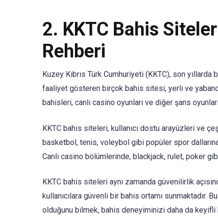
2. KKTC Bahis Siteler
Rehberi
Kuzey Kıbrıs Türk Cumhuriyeti (KKTC), son yıllarda 
faaliyet gösteren birçok bahis sitesi, yerli ve yabanc
bahisleri, canlı casino oyunları ve diğer şans oyunla
KKTC bahis siteleri, kullanıcı dostu arayüzleri ve çe
basketbol, tenis, voleybol gibi popüler spor dalların
Canlı casino bölümlerinde, blackjack, rulet, poker gib
KKTC bahis siteleri aynı zamanda güvenilirlik açısınd
kullanıcılara güvenli bir bahis ortamı sunmaktadır. B
olduğunu bilmek, bahis deneyiminizi daha da keyifli h