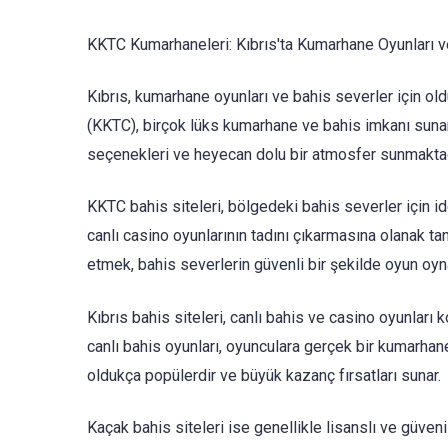
KKTC Kumarhaneleri: Kıbrıs'ta Kumarhane Oyunları v
Kıbrıs, kumarhane oyunları ve bahis severler için ol
(KKTC), birçok lüks kumarhane ve bahis imkanı sunan 
seçenekleri ve heyecan dolu bir atmosfer sunmaktad
KKTC bahis siteleri, bölgedeki bahis severler için ide
canlı casino oyunlarının tadını çıkarmasına olanak tanı
etmek, bahis severlerin güvenli bir şekilde oyun oyn
Kıbrıs bahis siteleri, canlı bahis ve casino oyunlar
canlı bahis oyunları, oyunculara gerçek bir kumarhan
oldukça popülerdir ve büyük kazanç fırsatları sunar.
Kaçak bahis siteleri ise genellikle lisanslı ve güven