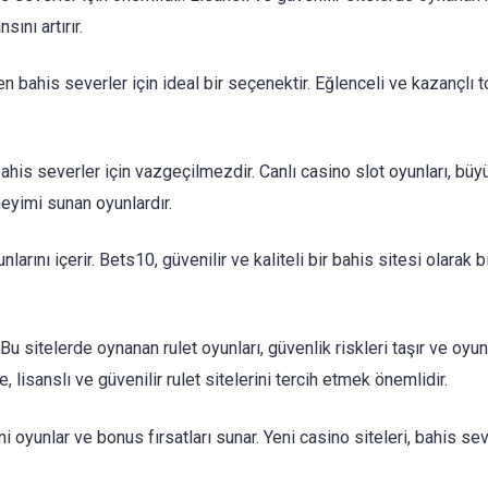
ını artırır.
n bahis severler için ideal bir seçenektir. Eğlenceli ve kazançlı 
bahis severler için vazgeçilmezdir. Canlı casino slot oyunları, büy
eyimi sunan oyunlardır.
rını içerir. Bets10, güvenilir ve kaliteli bir bahis sitesi olarak bi
. Bu sitelerde oynanan rulet oyunları, güvenlik riskleri taşır ve oyu
lisanslı ve güvenilir rulet sitelerini tercih etmek önemlidir.
ni oyunlar ve bonus fırsatları sunar. Yeni casino siteleri, bahis se