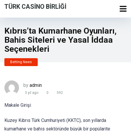
TÜRK CASINO BIRLIĞI
Kıbrıs’ta Kumarhane Oyunları,
Bahis Siteleri ve Yasal İddaa
Seçenekleri
Betting News
by
admin
3 yıl ago
0
592
Makale Girişi:
Kuzey Kıbrıs Türk Cumhuriyeti (KKTC), son yıllarda
kumarhane ve bahis sektöründe büyük bir popülarite