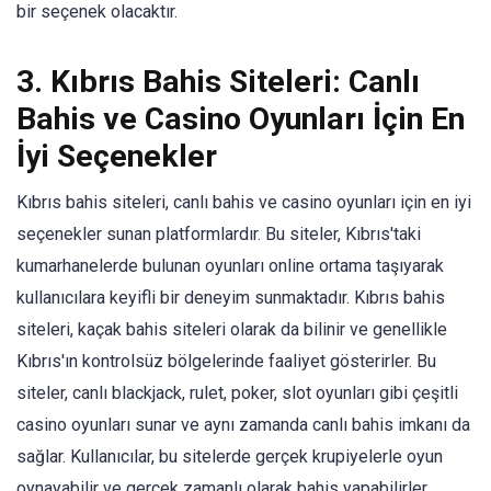
bir seçenek olacaktır.
3. Kıbrıs Bahis Siteleri: Canlı
Bahis ve Casino Oyunları İçin En
İyi Seçenekler
Kıbrıs bahis siteleri, canlı bahis ve casino oyunları için en iyi
seçenekler sunan platformlardır. Bu siteler, Kıbrıs'taki
kumarhanelerde bulunan oyunları online ortama taşıyarak
kullanıcılara keyifli bir deneyim sunmaktadır. Kıbrıs bahis
siteleri, kaçak bahis siteleri olarak da bilinir ve genellikle
Kıbrıs'ın kontrolsüz bölgelerinde faaliyet gösterirler. Bu
siteler, canlı blackjack, rulet, poker, slot oyunları gibi çeşitli
casino oyunları sunar ve aynı zamanda canlı bahis imkanı da
sağlar. Kullanıcılar, bu sitelerde gerçek krupiyelerle oyun
oynayabilir ve gerçek zamanlı olarak bahis yapabilirler.