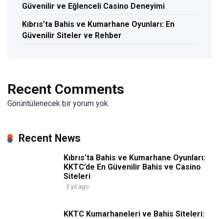
Güvenilir ve Eğlenceli Casino Deneyimi
Kıbrıs’ta Bahis ve Kumarhane Oyunları: En
Güvenilir Siteler ve Rehber
Recent Comments
Görüntülenecek bir yorum yok.
Recent News
Kıbrıs’ta Bahis ve Kumarhane Oyunları:
KKTC’de En Güvenilir Bahis ve Casino
Siteleri
3 yıl ago
KKTC Kumarhaneleri ve Bahis Siteleri: