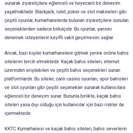
sunarak ziyaretçilere eğlenceli ve heyecanlı bir deneyim
yaşatmaktadır. Blackjack, rulet, poker ve slot makineleri gibi
çeşitli oyunlar, kumarhanelerde bulunan ziyaretçilere sunulan
seçeneklerden sadece birkaçıdır. Bu oyunlar, şansını
denemek isteyenlerin keyifli vakit geçirmesini sağlar.
Ancak, bazı kişiler kumarhanelere gitmek yerine online bahis
sitelerini tercih etmektedir. Kaçak bahis siteleri, internet
üzerinden erişilebilen ve çeşitli bahis seçenekleri sunan
platformlardır. Bu siteler, canlı casino oyunları, spor bahisleri
ve slot oyunları gibi çeşitli seçenekler sunarak kullanıcılara
eğlenceli bir deneyim sunar. Bununla birlikte, kaçak bahis
siteleri yasa dışı olduğu için kullanıcılar için bazı riskler de
içermektedir.
KKTC Kumarhanesi ve kaçak bahis siteleri, bahis severlerin