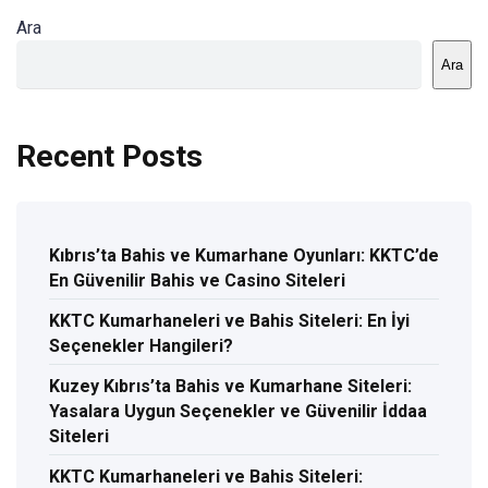
Ara
Ara
Recent Posts
Kıbrıs’ta Bahis ve Kumarhane Oyunları: KKTC’de
En Güvenilir Bahis ve Casino Siteleri
KKTC Kumarhaneleri ve Bahis Siteleri: En İyi
Seçenekler Hangileri?
Kuzey Kıbrıs’ta Bahis ve Kumarhane Siteleri:
Yasalara Uygun Seçenekler ve Güvenilir İddaa
Siteleri
KKTC Kumarhaneleri ve Bahis Siteleri: