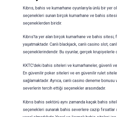
Kıbrıs, bahis ve kumarhane oyunlarıyla ünlü bir yer ol
seçenekleri sunan birçok kumarhane ve bahis sitesine
seçeneklerden biridir.
Kıbrıs'ta yer alan birçok kumarhane ve bahis sitesi,
yaşatmaktadır. Canlı blackjack, canlı casino slot, can
seçeneklerindendir. Bu oyunlar, gerçek krupiyelerle
KKTC'deki bahis siteleri ve kumarhaneler, güvenli v
En güvenilir poker siteleri ve en güvenilir rulet site
sağlamaktadır. Ayrıca, canlı casino deneme bonusu ver
severlerin tercih ettiği seçenekler arasındadır.
Kıbrıs bahis sektörü aynı zamanda kaçak bahis siteler
seçenekleri sunarak bahis severlere cazip fırsatlar 