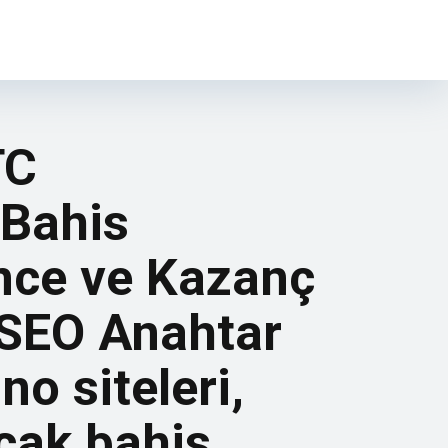
TC
 Bahis
ence ve Kazanç
s SEO Anahtar
no siteleri,
açak bahis