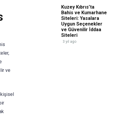
Kuzey Kıbrıs’ta
Bahis ve Kumarhane
s
Siteleri: Yasalara
Uygun Seçenekler
ve Güvenilir İddaa
Siteleri
3 yıl ago
his
eler,
e
lir ve
 kişisel
bir
ak