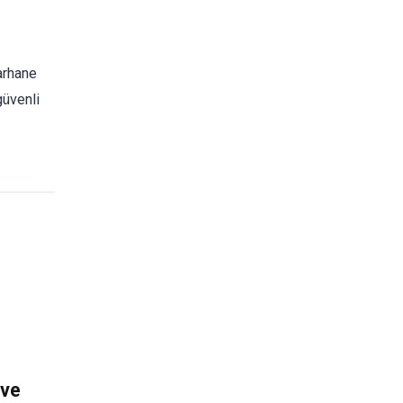
arhane
güvenli
 ve