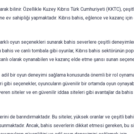
arak bilinir. Özellikle Kuzey Kıbrıs Türk Cumhuriyeti (KKTC), çeşit
 ev sahipliği yapmaktadır. Kıbrıs bahis, eğlence ve kazanç için 
 farklı oyun seçenekleri sunarak bahis severlere çeşitli deneyimle
lı bahis ve canlı tombala gibi oyunlar, Kıbrıs bahis sektörünün pop
 canlı olarak oynanabilen ve kazanç elde etme şansı sunan seçene
e adil bir oyun deneyimi sağlama konusunda önemli bir rol oynama
leri gibi seçenekler, oyuncuların güvenilir bir ortamda oyun oynaya
en siteler ve en güvenilir iddaa siteleri gibi avantajlar da bahis
ini de barındırmaktadır. Bu siteler, yüksek oranlar ve çeşitli bah
sunmaktadır. Ancak, bahis severlerin dikkat etmesi gereken, bu si