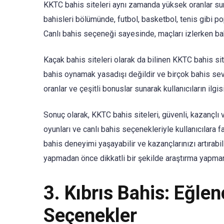
KKTC bahis siteleri aynı zamanda yüksek oranlar sunar
bahisleri bölümünde, futbol, basketbol, tenis gibi po
Canlı bahis seçeneği sayesinde, maçları izlerken bah
Kaçak bahis siteleri olarak da bilinen KKTC bahis si
bahis oynamak yasadışı değildir ve birçok bahis seve
oranlar ve çeşitli bonuslar sunarak kullanıcıların ilgi
Sonuç olarak, KKTC bahis siteleri, güvenli, kazançlı 
oyunları ve canlı bahis seçenekleriyle kullanıcılara fa
bahis deneyimi yaşayabilir ve kazançlarınızı artırab
yapmadan önce dikkatli bir şekilde araştırma yapmanı
3. Kıbrıs Bahis: Eğlen
Seçenekler