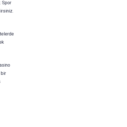
. Spor
irsiniz.
itelerde
sek
casino
 bir
s