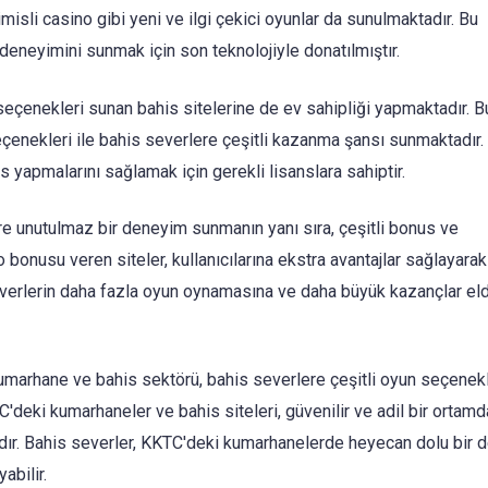
imisli casino gibi yeni ve ilgi çekici oyunlar da sunulmaktadır. Bu
eneyimini sunmak için son teknolojiyle donatılmıştır.
enekleri sunan bahis sitelerine de ev sahipliği yapmaktadır. Bu 
seçenekleri ile bahis severlere çeşitli kazanma şansı sunmaktadır.
his yapmalarını sağlamak için gerekli lisanslara sahiptir.
re unutulmaz bir deneyim sunmanın yanı sıra, çeşitli bonus ve
bonusu veren siteler, kullanıcılarına ekstra avantajlar sağlayarak
everlerin daha fazla oyun oynamasına ve daha büyük kazançlar el
umarhane ve bahis sektörü, bahis severlere çeşitli oyun seçenekl
deki kumarhaneler ve bahis siteleri, güvenilir ve adil bir ortam
dır. Bahis severler, KKTC'deki kumarhanelerde heyecan dolu bir 
abilir.