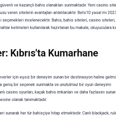
 güvenli ve kazançlı bahis olanakları sunmaktadır. Yeni casino site
su veren sitelerin avantajları anlatılacaktır. Bets10 yasal mı 20
seçenekleri incelenecektir. Bahis, bahis siteleri, casino siteleri,
nahtar kelimeleri kullanılarak hazırlanan bu makale, okuyuculara 
: Kıbrıs'ta Kumarhane
erler için eşsiz bir deneyim sunan bir destinasyon haline gelmiş
ına geniş bir seçenek sunmakta ve unutulmaz bir oyun deneyimi
nlı casino oyunları, kaçak bahis imkanları ve daha fazlasını sunar
esine olanak tanımaktadır.
ri sunarak her tür bahisçiye hitap etmektedir. Canlı blackjack, rul