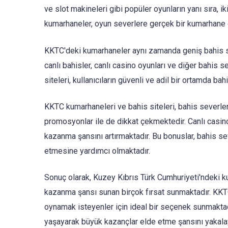
ve slot makineleri gibi popüler oyunların yanı sıra, ik
kumarhaneler, oyun severlere gerçek bir kumarhane d
KKTC'deki kumarhaneler aynı zamanda geniş bahis seç
canlı bahisler, canlı casino oyunları ve diğer bahis 
siteleri, kullanıcıların güvenli ve adil bir ortamda ba
KKTC kumarhaneleri ve bahis siteleri, bahis severle
promosyonlar ile de dikkat çekmektedir. Canlı casino 
kazanma şansını artırmaktadır. Bu bonuslar, bahis s
etmesine yardımcı olmaktadır.
Sonuç olarak, Kuzey Kıbrıs Türk Cumhuriyeti'ndeki k
kazanma şansı sunan birçok fırsat sunmaktadır. KKTC'
oynamak isteyenler için ideal bir seçenek sunmakta
yaşayarak büyük kazançlar elde etme şansını yakalay