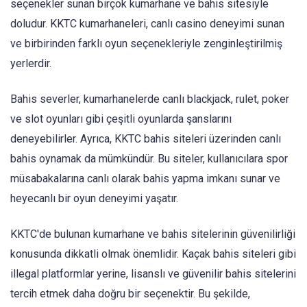
seçenekler sunan birçok kumarhane ve bahis sitesiyle
doludur. KKTC kumarhaneleri, canlı casino deneyimi sunan
ve birbirinden farklı oyun seçenekleriyle zenginleştirilmiş
yerlerdir.
Bahis severler, kumarhanelerde canlı blackjack, rulet, poker
ve slot oyunları gibi çeşitli oyunlarda şanslarını
deneyebilirler. Ayrıca, KKTC bahis siteleri üzerinden canlı
bahis oynamak da mümkündür. Bu siteler, kullanıcılara spor
müsabakalarına canlı olarak bahis yapma imkanı sunar ve
heyecanlı bir oyun deneyimi yaşatır.
KKTC'de bulunan kumarhane ve bahis sitelerinin güvenilirliği
konusunda dikkatli olmak önemlidir. Kaçak bahis siteleri gibi
illegal platformlar yerine, lisanslı ve güvenilir bahis sitelerini
tercih etmek daha doğru bir seçenektir. Bu şekilde,