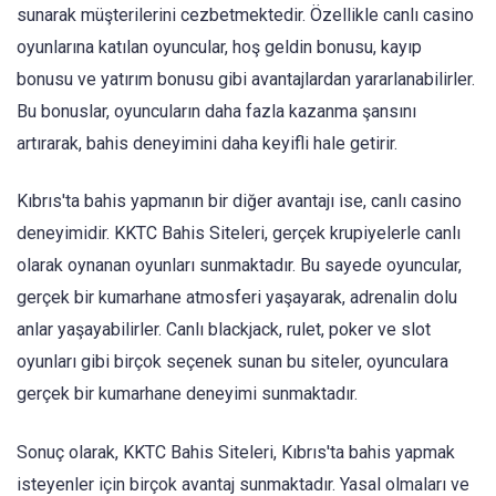
sunarak müşterilerini cezbetmektedir. Özellikle canlı casino
oyunlarına katılan oyuncular, hoş geldin bonusu, kayıp
bonusu ve yatırım bonusu gibi avantajlardan yararlanabilirler.
Bu bonuslar, oyuncuların daha fazla kazanma şansını
artırarak, bahis deneyimini daha keyifli hale getirir.
Kıbrıs'ta bahis yapmanın bir diğer avantajı ise, canlı casino
deneyimidir. KKTC Bahis Siteleri, gerçek krupiyelerle canlı
olarak oynanan oyunları sunmaktadır. Bu sayede oyuncular,
gerçek bir kumarhane atmosferi yaşayarak, adrenalin dolu
anlar yaşayabilirler. Canlı blackjack, rulet, poker ve slot
oyunları gibi birçok seçenek sunan bu siteler, oyunculara
gerçek bir kumarhane deneyimi sunmaktadır.
Sonuç olarak, KKTC Bahis Siteleri, Kıbrıs'ta bahis yapmak
isteyenler için birçok avantaj sunmaktadır. Yasal olmaları ve