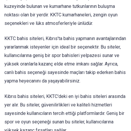
kuzeyinde bulunan ve kumarhane tutkunlarının buluşma
noktası olan bir yerdir. KKTC kumarhaneleri, zengin oyun
seçenekleri ve lüks atmosferleriyle ünlüdür.
KKTC bahis siteleri, Kıbrıs'ta bahis yapmanın avantajlarından
yararlanmak isteyenler için ideal bir seçenektir. Bu siteler,
kullanıcılarına geniş bir spor bahisleri yelpazesi sunar ve
yüksek oranlarla kazanç elde etme imkanı sağlar. Ayrıca,
canlı bahis seçeneği sayesinde maçları takip ederken bahis
yapma heyecanını da yaşayabilirsiniz.
Kıbrıs bahis siteleri, KKTC'deki en iyi bahis siteleri arasında
yer alır. Bu siteler, güvenilirlikleri ve kaliteli hizmetleri
sayesinde kullanıcıların tercih ettiği platformlardır. Geniş bir
spor ve oyun seçeneği sunan bu siteler, kullanıcılarına
yüksek kazanç fırsatları sağlar.