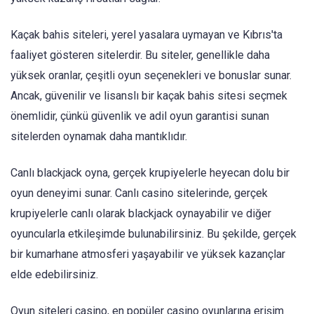
Kaçak bahis siteleri, yerel yasalara uymayan ve Kıbrıs'ta
faaliyet gösteren sitelerdir. Bu siteler, genellikle daha
yüksek oranlar, çeşitli oyun seçenekleri ve bonuslar sunar.
Ancak, güvenilir ve lisanslı bir kaçak bahis sitesi seçmek
önemlidir, çünkü güvenlik ve adil oyun garantisi sunan
sitelerden oynamak daha mantıklıdır.
Canlı blackjack oyna, gerçek krupiyelerle heyecan dolu bir
oyun deneyimi sunar. Canlı casino sitelerinde, gerçek
krupiyelerle canlı olarak blackjack oynayabilir ve diğer
oyuncularla etkileşimde bulunabilirsiniz. Bu şekilde, gerçek
bir kumarhane atmosferi yaşayabilir ve yüksek kazançlar
elde edebilirsiniz.
Oyun siteleri casino, en popüler casino oyunlarına erişim