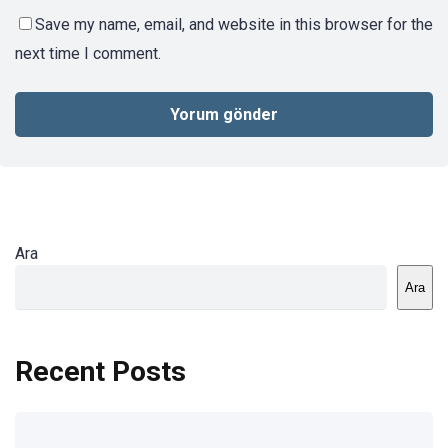
Save my name, email, and website in this browser for the
next time I comment.
Ara
Ara
Recent Posts