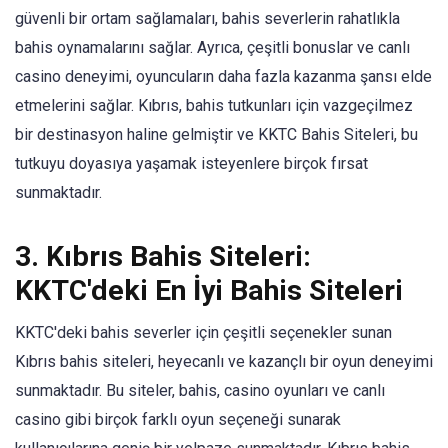
güvenli bir ortam sağlamaları, bahis severlerin rahatlıkla
bahis oynamalarını sağlar. Ayrıca, çeşitli bonuslar ve canlı
casino deneyimi, oyuncuların daha fazla kazanma şansı elde
etmelerini sağlar. Kıbrıs, bahis tutkunları için vazgeçilmez
bir destinasyon haline gelmiştir ve KKTC Bahis Siteleri, bu
tutkuyu doyasıya yaşamak isteyenlere birçok fırsat
sunmaktadır.
3. Kıbrıs Bahis Siteleri:
KKTC'deki En İyi Bahis Siteleri
KKTC'deki bahis severler için çeşitli seçenekler sunan
Kıbrıs bahis siteleri, heyecanlı ve kazançlı bir oyun deneyimi
sunmaktadır. Bu siteler, bahis, casino oyunları ve canlı
casino gibi birçok farklı oyun seçeneği sunarak