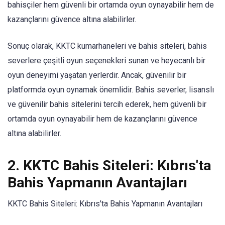
bahisçiler hem güvenli bir ortamda oyun oynayabilir hem de
kazançlarını güvence altına alabilirler.
Sonuç olarak, KKTC kumarhaneleri ve bahis siteleri, bahis
severlere çeşitli oyun seçenekleri sunan ve heyecanlı bir
oyun deneyimi yaşatan yerlerdir. Ancak, güvenilir bir
platformda oyun oynamak önemlidir. Bahis severler, lisanslı
ve güvenilir bahis sitelerini tercih ederek, hem güvenli bir
ortamda oyun oynayabilir hem de kazançlarını güvence
altına alabilirler.
2. KKTC Bahis Siteleri: Kıbrıs'ta
Bahis Yapmanın Avantajları
KKTC Bahis Siteleri: Kıbrıs'ta Bahis Yapmanın Avantajları