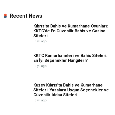
Recent News
Kıbrıs’ta Bahis ve Kumarhane Oyunları:
KKTC’de En Güvenilir Bahis ve Casino
Siteleri
3 yıl ago
KKTC Kumarhaneleri ve Bahis Siteleri:
En İyi Seçenekler Hangileri?
3 yıl ago
Kuzey Kıbrıs’ta Bahis ve Kumarhane
Siteleri: Yasalara Uygun Seçenekler ve
Güvenilir İddaa Siteleri
3 yıl ago