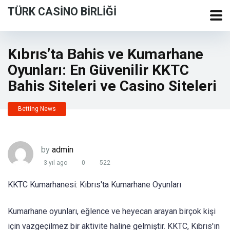
TÜRK CASINO BIRLIĞI
Kıbrıs’ta Bahis ve Kumarhane
Oyunları: En Güvenilir KKTC
Bahis Siteleri ve Casino Siteleri
Betting News
by
admin
3 yıl ago
0
522
KKTC Kumarhanesi: Kıbrıs'ta Kumarhane Oyunları
Kumarhane oyunları, eğlence ve heyecan arayan birçok kişi
için vazgeçilmez bir aktivite haline gelmiştir. KKTC, Kıbrıs'ın