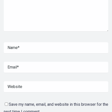
Save my name, email, and website in this browser for the
next time I comment.