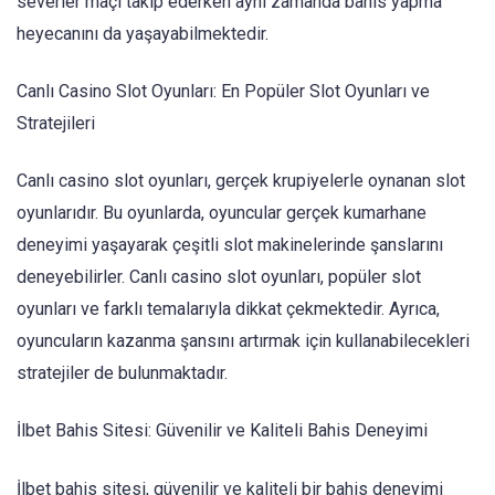
severler maçı takip ederken aynı zamanda bahis yapma
heyecanını da yaşayabilmektedir.
Canlı Casino Slot Oyunları: En Popüler Slot Oyunları ve
Stratejileri
Canlı casino slot oyunları, gerçek krupiyelerle oynanan slot
oyunlarıdır. Bu oyunlarda, oyuncular gerçek kumarhane
deneyimi yaşayarak çeşitli slot makinelerinde şanslarını
deneyebilirler. Canlı casino slot oyunları, popüler slot
oyunları ve farklı temalarıyla dikkat çekmektedir. Ayrıca,
oyuncuların kazanma şansını artırmak için kullanabilecekleri
stratejiler de bulunmaktadır.
İlbet Bahis Sitesi: Güvenilir ve Kaliteli Bahis Deneyimi
İlbet bahis sitesi, güvenilir ve kaliteli bir bahis deneyimi