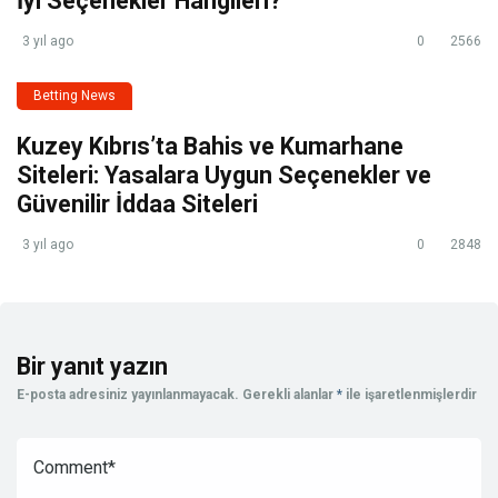
İyi Seçenekler Hangileri?
3 yıl ago
0
2566
Betting News
Kuzey Kıbrıs’ta Bahis ve Kumarhane
Siteleri: Yasalara Uygun Seçenekler ve
Güvenilir İddaa Siteleri
3 yıl ago
0
2848
Bir yanıt yazın
E-posta adresiniz yayınlanmayacak.
Gerekli alanlar
*
ile işaretlenmişlerdir