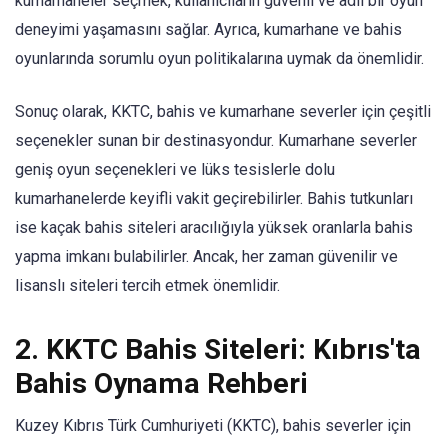
kumarhaneler seçmek, kullanıcıların güvenli ve adil bir oyun
deneyimi yaşamasını sağlar. Ayrıca, kumarhane ve bahis
oyunlarında sorumlu oyun politikalarına uymak da önemlidir.
Sonuç olarak, KKTC, bahis ve kumarhane severler için çeşitli
seçenekler sunan bir destinasyondur. Kumarhane severler
geniş oyun seçenekleri ve lüks tesislerle dolu
kumarhanelerde keyifli vakit geçirebilirler. Bahis tutkunları
ise kaçak bahis siteleri aracılığıyla yüksek oranlarla bahis
yapma imkanı bulabilirler. Ancak, her zaman güvenilir ve
lisanslı siteleri tercih etmek önemlidir.
2. KKTC Bahis Siteleri: Kıbrıs'ta
Bahis Oynama Rehberi
Kuzey Kıbrıs Türk Cumhuriyeti (KKTC), bahis severler için