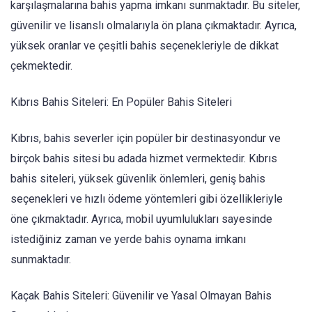
karşılaşmalarına bahis yapma imkanı sunmaktadır. Bu siteler,
güvenilir ve lisanslı olmalarıyla ön plana çıkmaktadır. Ayrıca,
yüksek oranlar ve çeşitli bahis seçenekleriyle de dikkat
çekmektedir.
Kıbrıs Bahis Siteleri: En Popüler Bahis Siteleri
Kıbrıs, bahis severler için popüler bir destinasyondur ve
birçok bahis sitesi bu adada hizmet vermektedir. Kıbrıs
bahis siteleri, yüksek güvenlik önlemleri, geniş bahis
seçenekleri ve hızlı ödeme yöntemleri gibi özellikleriyle
öne çıkmaktadır. Ayrıca, mobil uyumlulukları sayesinde
istediğiniz zaman ve yerde bahis oynama imkanı
sunmaktadır.
Kaçak Bahis Siteleri: Güvenilir ve Yasal Olmayan Bahis