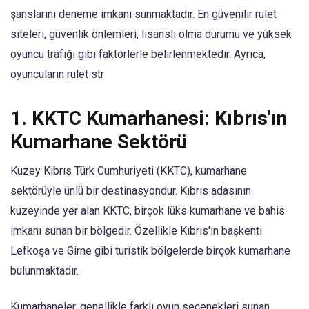
şanslarını deneme imkanı sunmaktadır. En güvenilir rulet
siteleri, güvenlik önlemleri, lisanslı olma durumu ve yüksek
oyuncu trafiği gibi faktörlerle belirlenmektedir. Ayrıca,
oyuncuların rulet str
1. KKTC Kumarhanesi: Kıbrıs'ın
Kumarhane Sektörü
Kuzey Kıbrıs Türk Cumhuriyeti (KKTC), kumarhane
sektörüyle ünlü bir destinasyondur. Kıbrıs adasının
kuzeyinde yer alan KKTC, birçok lüks kumarhane ve bahis
imkanı sunan bir bölgedir. Özellikle Kıbrıs'ın başkenti
Lefkoşa ve Girne gibi turistik bölgelerde birçok kumarhane
bulunmaktadır.
Kumarhaneler, genellikle farklı oyun seçenekleri sunan