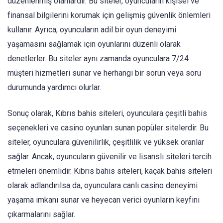
düzenlenmiş olanlardır. Bu siteler, oyuncuların kişisel ve
finansal bilgilerini korumak için gelişmiş güvenlik önlemleri
kullanır. Ayrıca, oyuncuların adil bir oyun deneyimi
yaşamasını sağlamak için oyunlarını düzenli olarak
denetlerler. Bu siteler aynı zamanda oyunculara 7/24
müşteri hizmetleri sunar ve herhangi bir sorun veya soru
durumunda yardımcı olurlar.
Sonuç olarak, Kıbrıs bahis siteleri, oyunculara çeşitli bahis
seçenekleri ve casino oyunları sunan popüler sitelerdir. Bu
siteler, oyunculara güvenilirlik, çeşitlilik ve yüksek oranlar
sağlar. Ancak, oyuncuların güvenilir ve lisanslı siteleri tercih
etmeleri önemlidir. Kıbrıs bahis siteleri, kaçak bahis siteleri
olarak adlandırılsa da, oyunculara canlı casino deneyimi
yaşama imkanı sunar ve heyecan verici oyunların keyfini
çıkarmalarını sağlar.