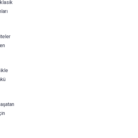
 klasik
ları
iteler
ren
ikle
nkü
yaşatan
çin