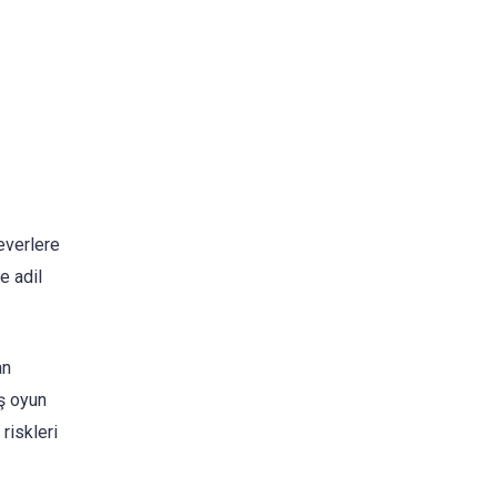
severlere
e adil
an
iş oyun
riskleri