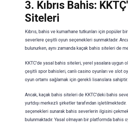
3. Kıbrıs Bahis: KKTÇ
Siteleri
Kıbrıs, bahis ve kumarhane tutkunları için popüler b
severlere çeşitli oyun seçenekleri sunmaktadır. Anc
bulunurken, aynı zamanda kaçak bahis siteleri de me
KKTC'de yasal bahis siteleri, yerel yasalara uygun ol
çeşitli spor bahisleri, canlı casino oyunları ve slot 
oyun ortamı sağlamak için gerekli lisanslara sahiptir.
Ancak, kaçak bahis siteleri de KKTC'deki bahis seve
yurtdışı merkezli şirketler tarafından işletilmektedi
seçenekleri sunarak bahis severlerin ilgisini çekmekte
bulunmaktadır. Yasal olmayan bir platformda bahis oy