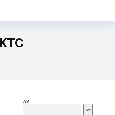
 KKTC
Ara
Ara