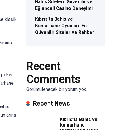
Bahis Siteleri: Güvenilir ve
Eğlenceli Casino Deneyimi
Kıbrıs’ta Bahis ve
se klasik
Kumarhane Oyunları: En
Güvenilir Siteler ve Rehber
 casino
Recent
a poker
Comments
marhane
Görüntülenecek bir yorum yok.
Recent News
bahis
yunlarına
Kıbrıs’ta Bahis ve
Kumarhane