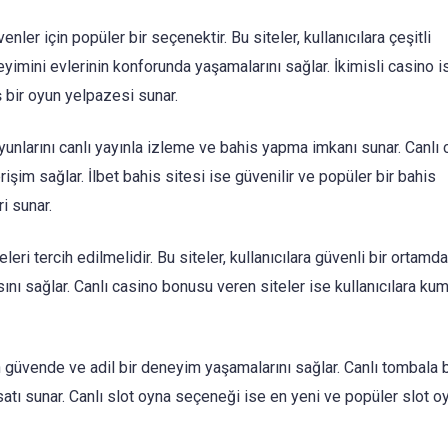
ler için popüler bir seçenektir. Bu siteler, kullanıcılara çeşitli
mini evlerinin konforunda yaşamalarını sağlar. İkimisli casino i
iş bir oyun yelpazesi sunar.
oyunlarını canlı yayınla izleme ve bahis yapma imkanı sunar. Canlı
rişim sağlar. İlbet bahis sitesi ise güvenilir ve popüler bir bahis
i sunar.
eri tercih edilmelidir. Bu siteler, kullanıcılara güvenli bir ortamd
ı sağlar. Canlı casino bonusu veren siteler ise kullanıcılara ku
arın güvende ve adil bir deneyim yaşamalarını sağlar. Canlı tombala 
atı sunar. Canlı slot oyna seçeneği ise en yeni ve popüler slot o