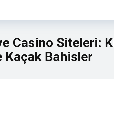
ve Casino Siteleri:
 Kaçak Bahisler