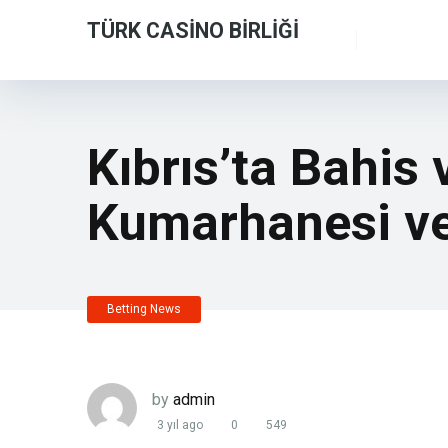
TÜRK CASINO BIRLIĞI
Kıbrıs’ta Bahis 
Kumarhanesi ve
Betting News
by
admin
3 yıl ago
0
549