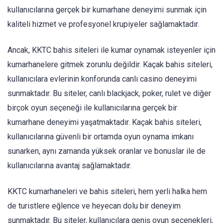
kullanıcılarına gerçek bir kumarhane deneyimi sunmak için
kaliteli hizmet ve profesyonel krupiyeler sağlamaktadır.
Ancak, KKTC bahis siteleri ile kumar oynamak isteyenler için
kumarhanelere gitmek zorunlu değildir. Kaçak bahis siteleri,
kullanıcılara evlerinin konforunda canlı casino deneyimi
sunmaktadır. Bu siteler, canlı blackjack, poker, rulet ve diğer
birçok oyun seçeneği ile kullanıcılarına gerçek bir
kumarhane deneyimi yaşatmaktadır. Kaçak bahis siteleri,
kullanıcılarına güvenli bir ortamda oyun oynama imkanı
sunarken, aynı zamanda yüksek oranlar ve bonuslar ile de
kullanıcılarına avantaj sağlamaktadır.
KKTC kumarhaneleri ve bahis siteleri, hem yerli halka hem
de turistlere eğlence ve heyecan dolu bir deneyim
sunmaktadır. Bu siteler, kullanıcılara geniş oyun seçenekleri,