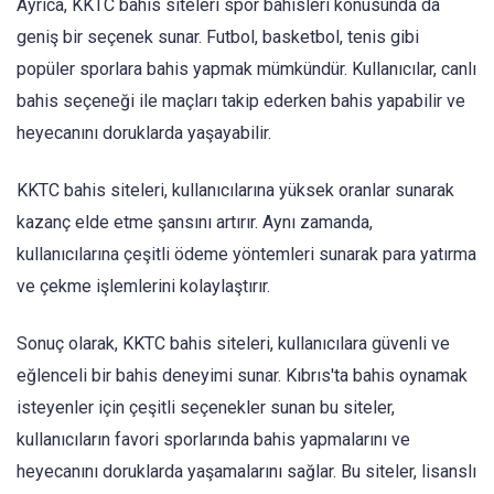
Ayrıca, KKTC bahis siteleri spor bahisleri konusunda da
geniş bir seçenek sunar. Futbol, basketbol, tenis gibi
popüler sporlara bahis yapmak mümkündür. Kullanıcılar, canlı
bahis seçeneği ile maçları takip ederken bahis yapabilir ve
heyecanını doruklarda yaşayabilir.
KKTC bahis siteleri, kullanıcılarına yüksek oranlar sunarak
kazanç elde etme şansını artırır. Aynı zamanda,
kullanıcılarına çeşitli ödeme yöntemleri sunarak para yatırma
ve çekme işlemlerini kolaylaştırır.
Sonuç olarak, KKTC bahis siteleri, kullanıcılara güvenli ve
eğlenceli bir bahis deneyimi sunar. Kıbrıs'ta bahis oynamak
isteyenler için çeşitli seçenekler sunan bu siteler,
kullanıcıların favori sporlarında bahis yapmalarını ve
heyecanını doruklarda yaşamalarını sağlar. Bu siteler, lisanslı