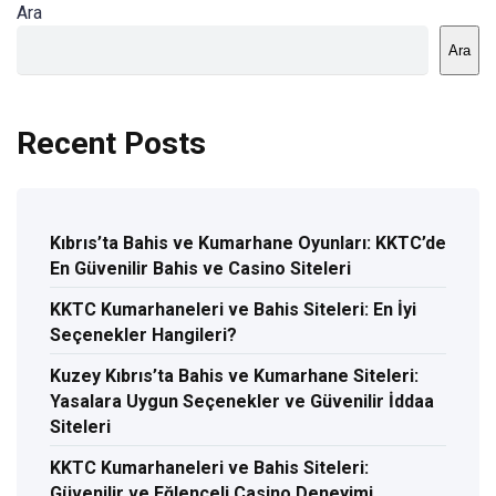
Ara
Ara
Recent Posts
Kıbrıs’ta Bahis ve Kumarhane Oyunları: KKTC’de
En Güvenilir Bahis ve Casino Siteleri
KKTC Kumarhaneleri ve Bahis Siteleri: En İyi
Seçenekler Hangileri?
Kuzey Kıbrıs’ta Bahis ve Kumarhane Siteleri:
Yasalara Uygun Seçenekler ve Güvenilir İddaa
Siteleri
KKTC Kumarhaneleri ve Bahis Siteleri:
Güvenilir ve Eğlenceli Casino Deneyimi