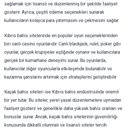
sağlamak için lisanslı ve düzenlenmiş bir şekilde faaliyet
gösterir. Ayrıca, çeşitli ödeme seçenekleri sunarak
kullanıcıların kolayca para yatırmasını ve çekmesini sağlar.
Kıbrıs bahis sitelerinde en popüler oyun seçeneklerinden
biri canlı casino oyunlarıdır. Canlı blackjack, rulet, poker gibi
oyunlar, gerçek krupiyeler eşliğinde oynanır ve kullanıcılara
gerçek bir kumarhane deneyimi sunar. Bu oyunlarda,
kullanıcılar diğer oyuncularla etkileşimde bulunabilir ve
kazanma şanslarını artırmak için stratejilerini geliştirebilir.
Kaçak bahis siteleri ise Kıbrıs bahis endüstrisinde önemli
bir yer tutar. Bu siteler, yerel yasal düzenlemelere uymadan
faaliyet gösterir ve genellikle daha yüksek bahis oranları ve
bonuslar sunar. Ancak, kaçak bahis sitelerinin güvenilirliği
konusunda dikkatli olunmalı ve lisanslı siteler tercih