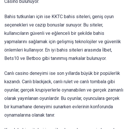
Casino bulunuyor.
Bahis tutkunları için ise KKTC bahis siteleri, geniş oyun
seçenekleri ve cazip bonuslar sunuyor. Bu siteler,
kullanıcıların güvenli ve eğlenceli bir şekilde bahis
yapmalarını sağlamak için gelişmiş teknolojiler ve güvenlik
önlemleri kullanıyor. En iyi bahis siteleri arasında İlbet,
Bets10 ve Betboo gibi tanınmış markalar bulunuyor.
Canlı casino deneyimi ise son yıllarda büyük bir popülerlik
kazandı. Canlı blackjack, canlı rulet ve canlı tombala gibi
oyunlar, gerçek krupiyerlerle oynanabilen ve gerçek zamanlı
olarak yayınlanan oyunlardır. Bu oyunlar, oyunculara gerçek
bir kumarhane deneyimi sunarken evlerinin konforunda
oynamalarına olanak tanır.