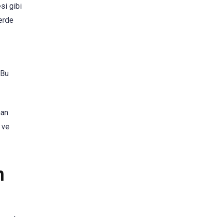
si gibi
lerde
 Bu
nan
n ve
n