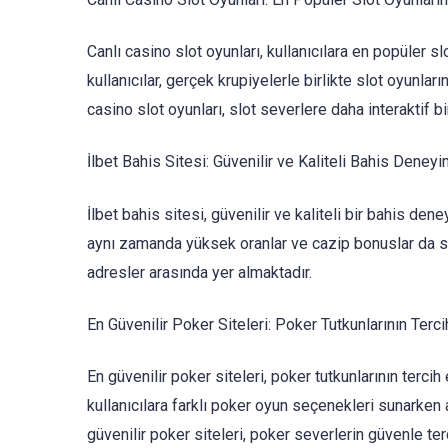
Canlı casino slot oyunları, kullanıcılara en popüler s
kullanıcılar, gerçek krupiyelerle birlikte slot oyunla
casino slot oyunları, slot severlere daha interaktif 
İlbet Bahis Sitesi: Güvenilir ve Kaliteli Bahis Deneyi
İlbet bahis sitesi, güvenilir ve kaliteli bir bahis de
aynı zamanda yüksek oranlar ve cazip bonuslar da sunm
adresler arasında yer almaktadır.
En Güvenilir Poker Siteleri: Poker Tutkunlarının Tercih
En güvenilir poker siteleri, poker tutkunlarının tercih 
kullanıcılara farklı poker oyun seçenekleri sunarken
güvenilir poker siteleri, poker severlerin güvenle terc