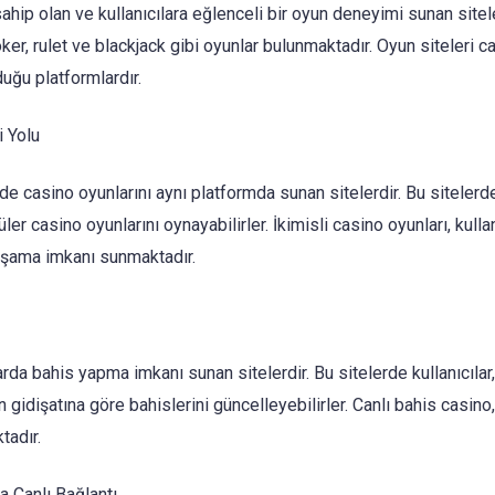
ahip olan ve kullanıcılara eğlenceli bir oyun deneyimi sunan sitele
ker, rulet ve blackjack gibi oyunlar bulunmaktadır. Oyun siteleri c
duğu platformlardır.
i Yolu
 de casino oyunlarını aynı platformda sunan sitelerdir. Bu sitelerd
er casino oyunlarını oynayabilirler. İkimisli casino oyunları, kullan
yaşama imkanı sunmaktadır.
arda bahis yapma imkanı sunan sitelerdir. Bu sitelerde kullanıcılar,
 gidişatına göre bahislerini güncelleyebilirler. Canlı bahis casino
tadır.
a Canlı Bağlantı