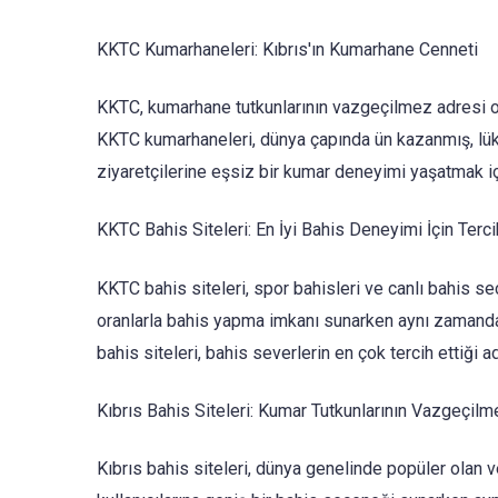
KKTC Kumarhaneleri: Kıbrıs'ın Kumarhane Cenneti
KKTC, kumarhane tutkunlarının vazgeçilmez adresi ol
KKTC kumarhaneleri, dünya çapında ün kazanmış, lük
ziyaretçilerine eşsiz bir kumar deneyimi yaşatmak içi
KKTC Bahis Siteleri: En İyi Bahis Deneyimi İçin Terc
KKTC bahis siteleri, spor bahisleri ve canlı bahis seç
oranlarla bahis yapma imkanı sunarken aynı zamanda 
bahis siteleri, bahis severlerin en çok tercih ettiği 
Kıbrıs Bahis Siteleri: Kumar Tutkunlarının Vazgeçilm
Kıbrıs bahis siteleri, dünya genelinde popüler olan v