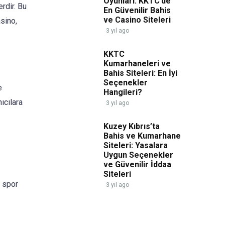
Oyunları: KKTC’de
rdir. Bu
En Güvenilir Bahis
ve Casino Siteleri
asino,
3 yıl ago
KKTC
Kumarhaneleri ve
Bahis Siteleri: En İyi
Seçenekler
e
Hangileri?
ıcılara
3 yıl ago
Kuzey Kıbrıs’ta
Bahis ve Kumarhane
Siteleri: Yasalara
Uygun Seçenekler
ve Güvenilir İddaa
Siteleri
, spor
3 yıl ago