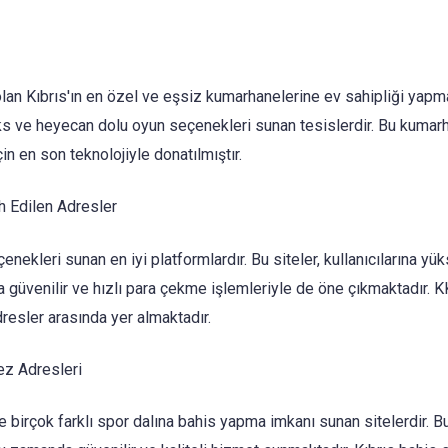
an Kıbrıs'ın en özel ve eşsiz kumarhanelerine ev sahipliği yapma
s ve heyecan dolu oyun seçenekleri sunan tesislerdir. Bu kumarh
n en son teknolojiyle donatılmıştır.
ih Edilen Adresler
enekleri sunan en iyi platformlardır. Bu siteler, kullanıcılarına yü
güvenilir ve hızlı para çekme işlemleriyle de öne çıkmaktadır. 
adresler arasında yer almaktadır.
ez Adresleri
e birçok farklı spor dalına bahis yapma imkanı sunan sitelerdir. Bu