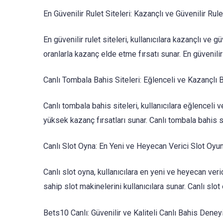
En Güvenilir Rulet Siteleri: Kazançlı ve Güvenilir Ru
En güvenilir rulet siteleri, kullanıcılara kazançlı ve g
oranlarla kazanç elde etme fırsatı sunar. En güvenilir 
Canlı Tombala Bahis Siteleri: Eğlenceli ve Kazançlı
Canlı tombala bahis siteleri, kullanıcılara eğlenceli 
yüksek kazanç fırsatları sunar. Canlı tombala bahis s
Canlı Slot Oyna: En Yeni ve Heyecan Verici Slot Oyunl
Canlı slot oyna, kullanıcılara en yeni ve heyecan verici
sahip slot makinelerini kullanıcılara sunar. Canlı slo
Bets10 Canlı: Güvenilir ve Kaliteli Canlı Bahis Deney