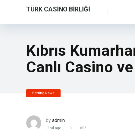
TÜRK CASINO BIRLIĞI
Kıbrıs Kumarhan
Canlı Casino ve
Betting News
by
admin
3 yıl ago
0
606