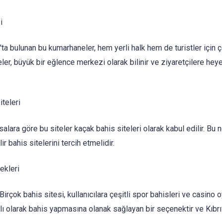
i
'ta bulunan bu kumarhaneler, hem yerli halk hem de turistler için çe
r, büyük bir eğlence merkezi olarak bilinir ve ziyaretçilere hey
teleri
alara göre bu siteler kaçak bahis siteleri olarak kabul edilir. Bu 
 bahis sitelerini tercih etmelidir.
ekleri
Birçok bahis sitesi, kullanıcılara çeşitli spor bahisleri ve casino o
nlı olarak bahis yapmasına olanak sağlayan bir seçenektir ve Kıbrı