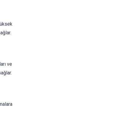
 yüksek
ağlar.
ları ve
ağlar.
emalara