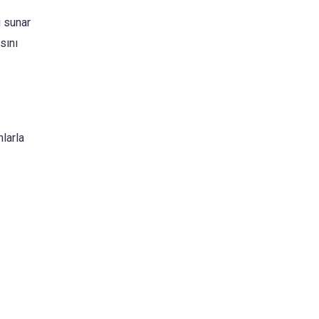
i sunar
sını
nlarla