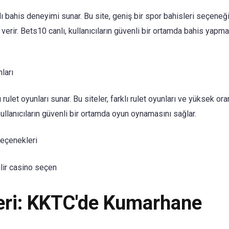
anlı bahis deneyimi sunar. Bu site, geniş bir spor bahisleri seçeneğ
verir. Bets10 canlı, kullanıcıların güvenli bir ortamda bahis yapma
ları
ı rulet oyunları sunar. Bu siteler, farklı rulet oyunları ve yüksek ora
kullanıcıların güvenli bir ortamda oyun oynamasını sağlar.
Seçenekleri
ilir casino seçen
eri: KKTC'de Kumarhane