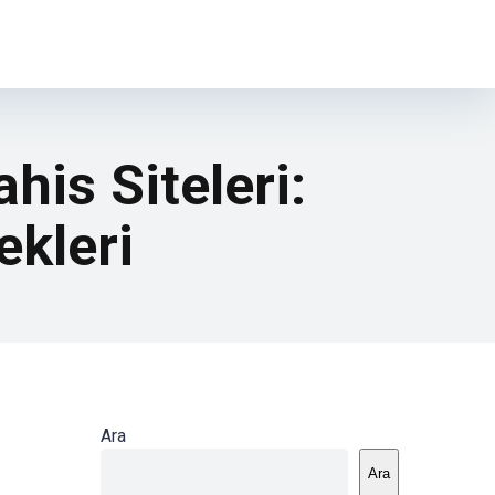
is Siteleri:
ekleri
Ara
Ara