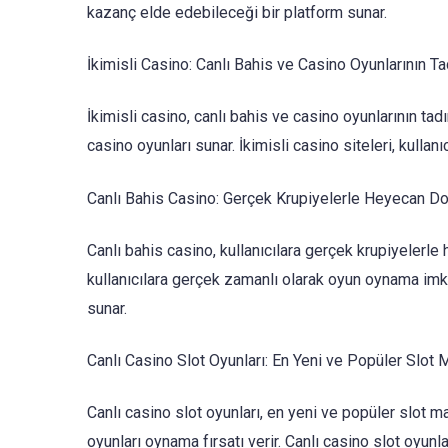
kazanç elde edebileceği bir platform sunar.
İkimisli Casino: Canlı Bahis ve Casino Oyunlarının Ta
İkimisli casino, canlı bahis ve casino oyunlarının tad
casino oyunları sunar. İkimisli casino siteleri, kulla
Canlı Bahis Casino: Gerçek Krupiyelerle Heyecan Do
Canlı bahis casino, kullanıcılara gerçek krupiyelerle h
kullanıcılara gerçek zamanlı olarak oyun oynama imka
sunar.
Canlı Casino Slot Oyunları: En Yeni ve Popüler Slot 
Canlı casino slot oyunları, en yeni ve popüler slot mak
oyunları oynama fırsatı verir. Canlı casino slot oyunl