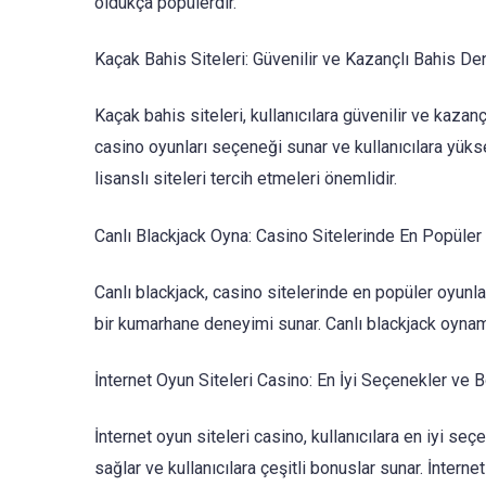
oldukça popülerdir.
Kaçak Bahis Siteleri: Güvenilir ve Kazançlı Bahis D
Kaçak bahis siteleri, kullanıcılara güvenilir ve kazan
casino oyunları seçeneği sunar ve kullanıcılara yüksek
lisanslı siteleri tercih etmeleri önemlidir.
Canlı Blackjack Oyna: Casino Sitelerinde En Popüler 
Canlı blackjack, casino sitelerinde en popüler oyunlar
bir kumarhane deneyimi sunar. Canlı blackjack oynamak
İnternet Oyun Siteleri Casino: En İyi Seçenekler ve 
İnternet oyun siteleri casino, kullanıcılara en iyi seç
sağlar ve kullanıcılara çeşitli bonuslar sunar. İnterne