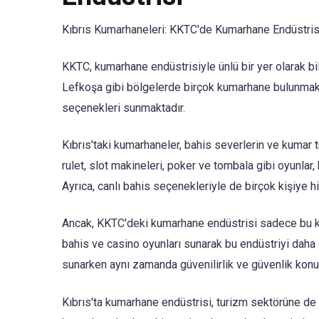
Kıbrıs Kumarhaneleri: KKTC'de Kumarhane Endüstris
KKTC, kumarhane endüstrisiyle ünlü bir yer olarak bi
Lefkoşa gibi bölgelerde birçok kumarhane bulunmakta
seçenekleri sunmaktadır.
Kıbrıs'taki kumarhaneler, bahis severlerin ve kumar tu
rulet, slot makineleri, poker ve tombala gibi oyunla
Ayrıca, canlı bahis seçenekleriyle de birçok kişiye h
Ancak, KKTC'deki kumarhane endüstrisi sadece bu kar
bahis ve casino oyunları sunarak bu endüstriyi daha 
sunarken aynı zamanda güvenilirlik ve güvenlik konul
Kıbrıs'ta kumarhane endüstrisi, turizm sektörüne de b