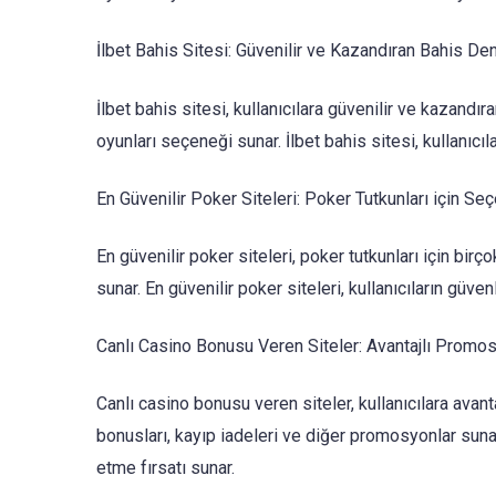
İlbet Bahis Sitesi: Güvenilir ve Kazandıran Bahis De
İlbet bahis sitesi, kullanıcılara güvenilir ve kazandı
oyunları seçeneği sunar. İlbet bahis sitesi, kullanıcı
En Güvenilir Poker Siteleri: Poker Tutkunları için Se
En güvenilir poker siteleri, poker tutkunları için birço
sunar. En güvenilir poker siteleri, kullanıcıların güve
Canlı Casino Bonusu Veren Siteler: Avantajlı Promo
Canlı casino bonusu veren siteler, kullanıcılara avant
bonusları, kayıp iadeleri ve diğer promosyonlar sunar
etme fırsatı sunar.