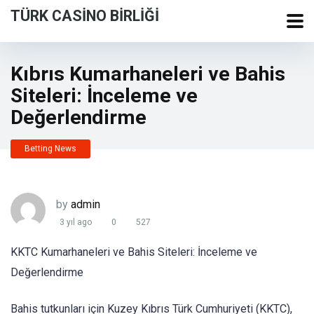
TÜRK CASINO BIRLIĞI
Kıbrıs Kumarhaneleri ve Bahis
Siteleri: İnceleme ve
Değerlendirme
Betting News
by
admin
3 yıl ago
0
527
KKTC Kumarhaneleri ve Bahis Siteleri: İnceleme ve
Değerlendirme
Bahis tutkunları için Kuzey Kıbrıs Türk Cumhuriyeti (KKTC),