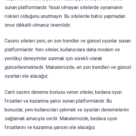
sunan platformlardır. Yasal olmayan sitelerde oynamanın
riskleri olduğunu unutmayın. Bu sitelerde bahis yapmadan
önce dikkatli olmanız önemlidir.
Casino siteleri yeni, en son trendler ve güncel oyunlar sunan
platformlardır. Yeni siteler, kullanıcılara daha modern ve
yenilikçi deneyimler sunmak için sürekli olarak
güncellenmektedir. Makalemizde, en son trendleri ve güncel
oyunları ele alacağız.
Canlı casino deneme bonusu veren siteler, bedava oyun
fırsatları ve kazanma şansı sunan platformlardır. Bu
bonuslar, yeni kullanıcıları çekmek ve oyunları denemelerini
sağlamak amacıyla verilir. Makalemizde, bedava oyun
fırsatlarını ve kazanma şansını ele alacağız.