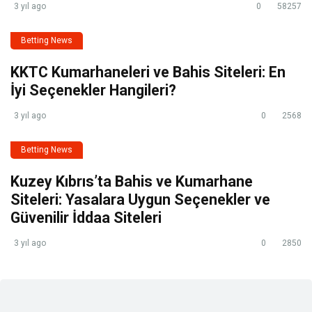
3 yıl ago
0
58257
Betting News
KKTC Kumarhaneleri ve Bahis Siteleri: En
İyi Seçenekler Hangileri?
3 yıl ago
0
2568
Betting News
Kuzey Kıbrıs’ta Bahis ve Kumarhane
Siteleri: Yasalara Uygun Seçenekler ve
Güvenilir İddaa Siteleri
3 yıl ago
0
2850