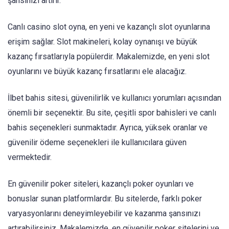
şansınızı artırır.
Canlı casino slot oyna, en yeni ve kazançlı slot oyunlarına
erişim sağlar. Slot makineleri, kolay oynanışı ve büyük
kazanç fırsatlarıyla popülerdir. Makalemizde, en yeni slot
oyunlarını ve büyük kazanç fırsatlarını ele alacağız.
İlbet bahis sitesi, güvenilirlik ve kullanıcı yorumları açısından
önemli bir seçenektir. Bu site, çeşitli spor bahisleri ve canlı
bahis seçenekleri sunmaktadır. Ayrıca, yüksek oranlar ve
güvenilir ödeme seçenekleri ile kullanıcılara güven
vermektedir.
En güvenilir poker siteleri, kazançlı poker oyunları ve
bonuslar sunan platformlardır. Bu sitelerde, farklı poker
varyasyonlarını deneyimleyebilir ve kazanma şansınızı
artırabilirsiniz. Makalemizde, en güvenilir poker sitelerini ve