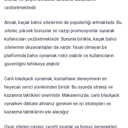
cezbetmektedir.
Ancak, kaçak bahis sitelerinin de popülerliği artmaktadır. Bu
siteler, yüksek bonuslar ve cazip promosyonlar sunarak
kullanıcıları cezbetmektedir. Bununla birlikte, kaçak bahis
sitelerinin dezavantajları da vardır. Yasal olmayan bir
platformda bahis oynamak riskli olabilir ve kullanıcıların
güvenliğini tehlikeye atabilir.
Canlı blackjack oynamak, kumarhane deneyiminin en
heyecan verici yönlerinden biridir. Bu oyunda strateji ve
kazanma taktikleri önemlidir. Makalemizde, canlı blackjack
oynarken dikkate almanız gereken en iyi stratejileri ve
kazanma taktiklerini ele alacağız.
Oyun siteleri casino, çeşitli oyunlar ve bonus seçenekleri