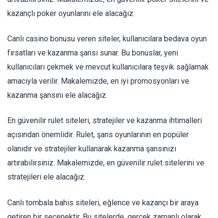
kazançlı poker oyunlarını ele alacağız.
Canlı casino bonusu veren siteler, kullanıcılara bedava oyun
fırsatları ve kazanma şansı sunar. Bu bonuslar, yeni
kullanıcıları çekmek ve mevcut kullanıcılara teşvik sağlamak
amacıyla verilir. Makalemizde, en iyi promosyonları ve
kazanma şansını ele alacağız.
En güvenilir rulet siteleri, stratejiler ve kazanma ihtimalleri
açısından önemlidir. Rulet, şans oyunlarının en popüler
olanıdır ve stratejiler kullanarak kazanma şansınızı
artırabilirsiniz. Makalemizde, en güvenilir rulet sitelerini ve
stratejileri ele alacağız.
Canlı tombala bahis siteleri, eğlence ve kazançı bir araya
getiren bir seçenektir. Bu sitelerde, gerçek zamanlı olarak