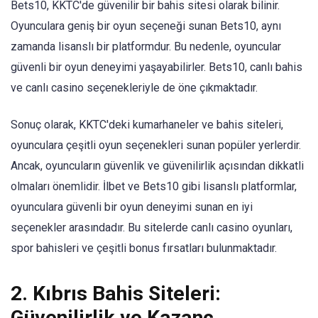
Bets10, KKTC'de güvenilir bir bahis sitesi olarak bilinir.
Oyunculara geniş bir oyun seçeneği sunan Bets10, aynı
zamanda lisanslı bir platformdur. Bu nedenle, oyuncular
güvenli bir oyun deneyimi yaşayabilirler. Bets10, canlı bahis
ve canlı casino seçenekleriyle de öne çıkmaktadır.
Sonuç olarak, KKTC'deki kumarhaneler ve bahis siteleri,
oyunculara çeşitli oyun seçenekleri sunan popüler yerlerdir.
Ancak, oyuncuların güvenlik ve güvenilirlik açısından dikkatli
olmaları önemlidir. İlbet ve Bets10 gibi lisanslı platformlar,
oyunculara güvenli bir oyun deneyimi sunan en iyi
seçenekler arasındadır. Bu sitelerde canlı casino oyunları,
spor bahisleri ve çeşitli bonus fırsatları bulunmaktadır.
2. Kıbrıs Bahis Siteleri:
Güvenilirlik ve Kazanç